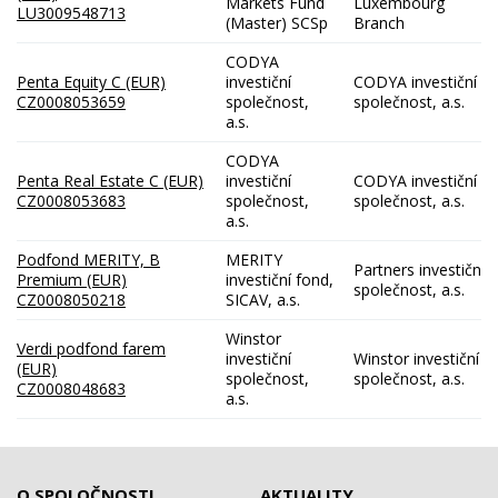
Markets Fund
Luxembourg
LU3009548713
(Master) SCSp
Branch
CODYA
Penta Equity C (EUR)
investiční
CODYA investiční
CZ0008053659
společnost,
společnost, a.s.
a.s.
CODYA
Penta Real Estate C (EUR)
investiční
CODYA investiční
CZ0008053683
společnost,
společnost, a.s.
a.s.
Podfond MERITY, B
MERITY
Partners investiční
Premium (EUR)
investiční fond,
společnost, a.s.
CZ0008050218
SICAV, a.s.
Winstor
Verdi podfond farem
investiční
Winstor investiční
(EUR)
společnost,
společnost, a.s.
CZ0008048683
a.s.
O SPOLOČNOSTI
AKTUALITY