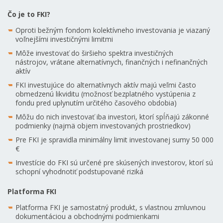
Čo je to FKI?
Oproti bežným fondom kolektívneho investovania je viazaný
voľnejšími investičnými limitmi
Môže investovať do širšieho spektra investičných
nástrojov, vrátane alternatívnych, finančných i nefinančných
aktív
FKI investujúce do alternatívnych aktív majú veľmi často
obmedzenú likviditu (možnosť bezplatného vystúpenia z
fondu pred uplynutím určitého časového obdobia)
Môžu do nich investovať iba investori, ktorí spĺňajú zákonné
podmienky (najmä objem investovaných prostriedkov)
Pre FKI je spravidla minimálny limit investovanej sumy 50 000
€
Investície do FKI sú určené pre skúsených investorov, ktorí sú
schopní vyhodnotiť podstupované riziká
Platforma FKI
Platforma FKI je samostatný produkt, s vlastnou zmluvnou
dokumentáciou a obchodnými podmienkami