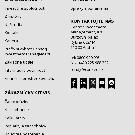
Investičné spoločnosti
Správy a oznamenia
Z histórie
KONTAKTUJTE NÁS
Naši ľudia
Conseq Investment
Management, a.s.
Kontakt
Burzovní palác
Kariéra
Rybná 682/14
110 00 Praha 1
Prečo si vybrať Conseq
Investment Management?
tel: 0800 900 905
Základné údaje
fax: +420 225 988 202
fondy@conseq.sk
Informačná povinnosť
Finanční sprostredkovatelia
ZÁKAZNÍCKY SERVIS
Časté otázky
Na stiahnutie
Kalkulátory
Poplatky a sadzobníky
Dôležité upozornenia