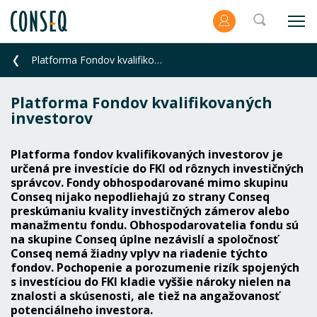
Platforma Fondov kvalifikovaných investorov
Platforma Fondov kvalifikovaných
investorov
Platforma fondov kvalifikovaných investorov je
určená pre investície do FKI od rôznych investičných
správcov. Fondy obhospodarované mimo skupinu
Conseq nijako nepodliehajú zo strany Conseq
preskúmaniu kvality investičných zámerov alebo
manažmentu fondu. Obhospodarovatelia fondu sú
na skupine Conseq úplne nezávislí a spoločnosť
Conseq nemá žiadny vplyv na riadenie týchto
fondov. Pochopenie a porozumenie rizík spojených
s investíciou do FKI kladie vyššie nároky nielen na
znalosti a skúsenosti, ale tiež na angažovanosť
potenciálneho investora.