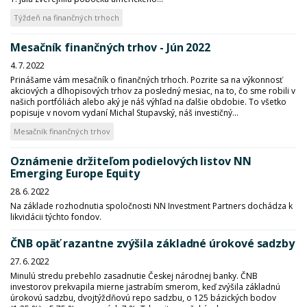
Týždeň na finančných trhoch
Mesačník finančných trhov - Jún 2022
4. 7. 2022
Prinášame vám mesačník o finančných trhoch. Pozrite sa na výkonnosť
akciových a dlhopisových trhov za posledný mesiac, na to, čo sme robili v
našich portfóliách alebo aký je náš výhľad na ďalšie obdobie. To všetko
popisuje v novom vydaní Michal Stupavský, náš investičný...
Mesačník finančných trhov
Oznámenie držiteľom podielových listov NN
Emerging Europe Equity
28. 6. 2022
Na základe rozhodnutia spoločnosti NN Investment Partners dochádza k
likvidácii týchto fondov.
ČNB opäť razantne zvýšila základné úrokové sadzby
27. 6. 2022
Minulú stredu prebehlo zasadnutie Českej národnej banky. ČNB
investorov prekvapila mierne jastrabím smerom, keď zvýšila základnú
úrokovú sadzbu, dvojtýždňovú repo sadzbu, o 125 bázických bodov