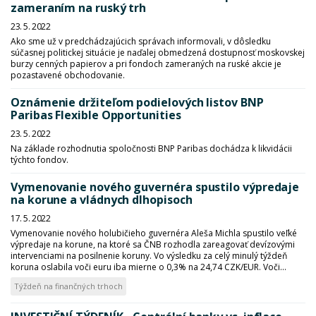
zameraním na ruský trh
23. 5. 2022
Ako sme už v predchádzajúcich správach informovali, v dôsledku
súčasnej politickej situácie je naďalej obmedzená dostupnosť moskovskej
burzy cenných papierov a pri fondoch zameraných na ruské akcie je
pozastavené obchodovanie.
Oznámenie držiteľom podielových listov BNP
Paribas Flexible Opportunities
23. 5. 2022
Na základe rozhodnutia spoločnosti BNP Paribas dochádza k likvidácii
týchto fondov.
Vymenovanie nového guvernéra spustilo výpredaje
na korune a vládnych dlhopisoch
17. 5. 2022
Vymenovanie nového holubičieho guvernéra Aleša Michla spustilo veľké
výpredaje na korune, na ktoré sa ČNB rozhodla zareagovať devízovými
intervenciami na posilnenie koruny. Vo výsledku za celý minulý týždeň
koruna oslabila voči euru iba mierne o 0,3% na 24,74 CZK/EUR. Voči...
Týždeň na finančných trhoch