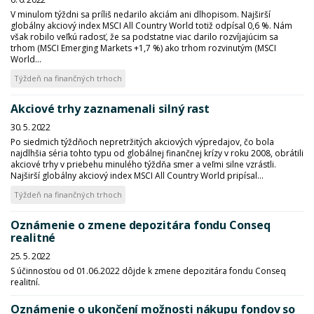
V minulom týždni sa príliš nedarilo akciám ani dlhopisom. Najširší
globálny akciový index MSCI All Country World totiž odpísal 0,6 %. Nám
však robilo veľkú radosť, že sa podstatne viac darilo rozvíjajúcim sa
trhom (MSCI Emerging Markets +1,7 %) ako trhom rozvinutým (MSCI
World...
Týždeň na finančných trhoch
Akciové trhy zaznamenali silný rast
30. 5. 2022
Po siedmich týždňoch nepretržitých akciových výpredajov, čo bola
najdlhšia séria tohto typu od globálnej finančnej krízy v roku 2008, obrátili
akciové trhy v priebehu minulého týždňa smer a veľmi silne vzrástli.
Najširší globálny akciový index MSCI All Country World pripísal...
Týždeň na finančných trhoch
Oznámenie o zmene depozitára fondu Conseq
realitné
25. 5. 2022
S účinnosťou od 01.06.2022 dôjde k zmene depozitára fondu Conseq
realitní.
Oznámenie o ukončení možnosti nákupu fondov so