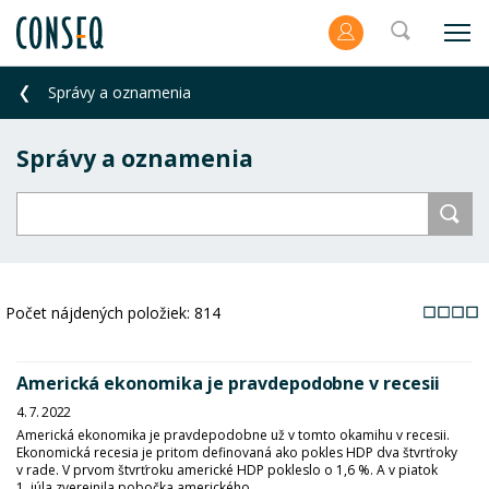
Správy a oznamenia
Správy a oznamenia
Počet nájdených položiek:
814
Americká ekonomika je pravdepodobne v recesii
4. 7. 2022
Americká ekonomika je pravdepodobne už v tomto okamihu v recesii.
Ekonomická recesia je pritom definovaná ako pokles HDP dva štvrťroky
v rade. V prvom štvrťroku americké HDP pokleslo o 1,6 %. A v piatok
1. júla zverejnila pobočka amerického...