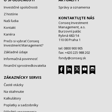
Investičné spoločnosti
Správy a oznamenia
Z histórie
KONTAKTUJTE NÁS
Naši ľudia
Conseq Investment
Management, a.s.
Kontakt
Burzovní palác
Kariéra
Rybná 682/14
110 00 Praha 1
Prečo si vybrať Conseq
Investment Management?
tel: 0800 900 905
Základné údaje
fax: +420 225 988 202
fondy@conseq.sk
Informačná povinnosť
Finanční sprostredkovatelia
ZÁKAZNÍCKY SERVIS
Časté otázky
Na stiahnutie
Kalkulátory
Poplatky a sadzobníky
Dôležité upozornenia