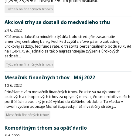
(1,25 %) z 5,75 % na rovných 7 %. Trh pritom očakával...
Týždeň na finančných trhoch
Akciové trhy sa dostali do medvedieho trhu
24. 6. 2022
Kľúčovou udalosťou minulého týždňa bolo stredajšie zasadnutie
americkej centrálnej banky Fed. Fed zvýšil cieľové pásmo základnej
úrokovej sadzby, fed funds rate, o tri štvrte percentuálneho bodu (0,75%)
na 1,50-1,75%. Jednalo sa tak o najrazantnejšie zvýšenie úrokových
sadzieb...
Týždeň na finančných trhoch
Mesačník finančných trhov - Máj 2022
10. 6. 2022
Prinášame vám mesačník finančných trhov. Pozrite sa na výkonnosť
akciových a dlhopisových trhov za uplynulý mesiac, čo sme robili v našich
portfóliách alebo aký je náš výhľad do ďalšieho obdobia. To všetko v
novom vydaní popisuje Michal Stupavský, náš investičný stratég...
Mesačník finančných trhov
Komoditným trhom sa opäť darilo
6. 6. 2022