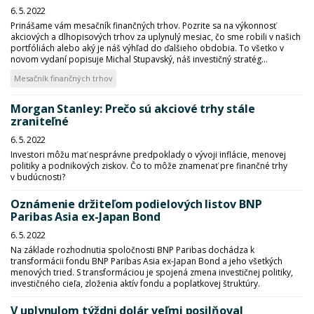
6. 5. 2022
Prinášame vám mesačník finančných trhov. Pozrite sa na výkonnosť
akciových a dlhopisových trhov za uplynulý mesiac, čo sme robili v našich
portfóliách alebo aký je náš výhľad do ďalšieho obdobia. To všetko v
novom vydaní popisuje Michal Stupavský, náš investičný stratég...
Mesačník finančných trhov
Morgan Stanley: Prečo sú akciové trhy stále
zraniteľné
6. 5. 2022
Investori môžu mať nesprávne predpoklady o vývoji inflácie, menovej
politiky a podnikových ziskov. Čo to môže znamenať pre finančné trhy
v budúcnosti?
Oznámenie držiteľom podielových listov BNP
Paribas Asia ex-Japan Bond
6. 5. 2022
Na základe rozhodnutia spoločnosti BNP Paribas dochádza k
transformácii fondu BNP Paribas Asia ex-Japan Bond a jeho všetkých
menových tried. S transformáciou je spojená zmena investičnej politiky,
investičného cieľa, zloženia aktív fondu a poplatkovej štruktúry.
V uplynulom týždni dolár veľmi posilňoval