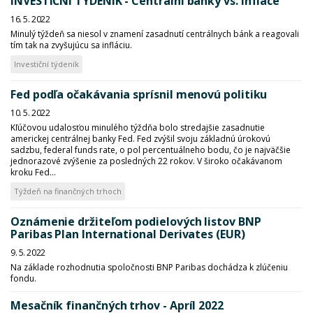
INVESTIČNÍ TÝDENÍK - Centrální banky vs. inflace
16. 5. 2022
Minulý týždeň sa niesol v znamení zasadnutí centrálnych bánk a reagovali
tím tak na zvyšujúcu sa infláciu.
Investiční týdeník
Fed podľa očakávania sprísnil menovú politiku
10. 5. 2022
Kľúčovou udalosťou minulého týždňa bolo stredajšie zasadnutie
americkej centrálnej banky Fed. Fed zvýšil svoju základnú úrokovú
sadzbu, federal funds rate, o pol percentuálneho bodu, čo je najväčšie
jednorazové zvýšenie za posledných 22 rokov. V široko očakávanom
kroku Fed...
Týždeň na finančných trhoch
Oznámenie držiteľom podielových listov BNP
Paribas Plan International Derivates (EUR)
9. 5. 2022
Na základe rozhodnutia spoločnosti BNP Paribas dochádza k zlúčeniu
fondu.
Mesačník finančných trhov - Apríl 2022