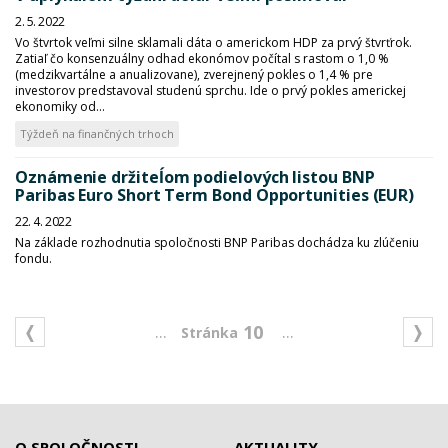
2. 5. 2022
Vo štvrtok veľmi silne sklamali dáta o americkom HDP za prvý štvrťrok.
Zatiaľ čo konsenzuálny odhad ekonómov počítal s rastom o 1,0 %
(medzikvartálne a anualizovane), zverejnený pokles o 1,4 % pre
investorov predstavoval studenú sprchu. Ide o prvý pokles americkej
ekonomiky od...
Týždeň na finančných trhoch
Oznámenie držiteĺom podielových listou BNP
Paribas Euro Short Term Bond Opportunities (EUR)
22. 4. 2022
Na základe rozhodnutia spoločnosti BNP Paribas dochádza ku zlúčeniu
fondu.
...
...
10
O SPOLOČNOSTI
AKTUALITY