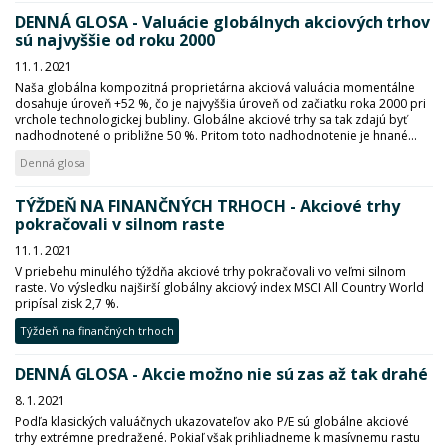
DENNÁ GLOSA - Valuácie globálnych akciových trhov
sú najvyššie od roku 2000
11. 1. 2021
Naša globálna kompozitná proprietárna akciová valuácia momentálne
dosahuje úroveň +52 %, čo je najvyššia úroveň od začiatku roka 2000 pri
vrchole technologickej bubliny. Globálne akciové trhy sa tak zdajú byť
nadhodnotené o približne 50 %. Pritom toto nadhodnotenie je hnané...
Denná glosa
TÝŽDEŇ NA FINANČNÝCH TRHOCH - Akciové trhy
pokračovali v silnom raste
11. 1. 2021
V priebehu minulého týždňa akciové trhy pokračovali vo veľmi silnom
raste. Vo výsledku najširší globálny akciový index MSCI All Country World
pripísal zisk 2,7 %.
Týždeň na finančných trhoch
DENNÁ GLOSA - Akcie možno nie sú zas až tak drahé
8. 1. 2021
Podľa klasických valuáčnych ukazovateľov ako P/E sú globálne akciové
trhy extrémne predražené. Pokiaľ však prihliadneme k masívnemu rastu