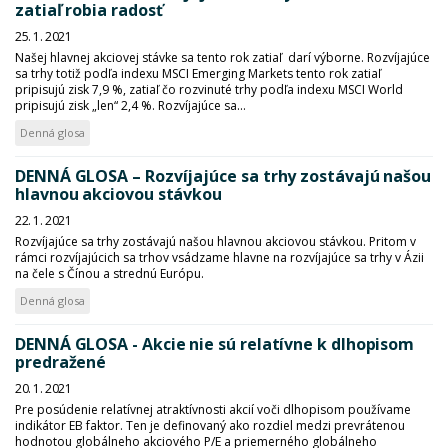
zatiaľ robia radosť
25. 1. 2021
Našej hlavnej akciovej stávke sa tento rok zatiaľ darí výborne. Rozvíjajúce
sa trhy totiž podľa indexu MSCI Emerging Markets tento rok zatiaľ
pripisujú zisk 7,9 %, zatiaľ čo rozvinuté trhy podľa indexu MSCI World
pripisujú zisk „len“ 2,4 %. Rozvíjajúce sa...
Denná glosa
DENNÁ GLOSA – Rozvíjajúce sa trhy zostávajú našou
hlavnou akciovou stávkou
22. 1. 2021
Rozvíjajúce sa trhy zostávajú našou hlavnou akciovou stávkou. Pritom v
rámci rozvíjajúcich sa trhov vsádzame hlavne na rozvíjajúce sa trhy v Ázii
na čele s Čínou a strednú Európu.
Denná glosa
DENNÁ GLOSA - Akcie nie sú relatívne k dlhopisom
predražené
20. 1. 2021
Pre posúdenie relatívnej atraktívnosti akcií voči dlhopisom používame
indikátor EB faktor. Ten je definovaný ako rozdiel medzi prevrátenou
hodnotou globálneho akciového P/E a priemerného globálneho