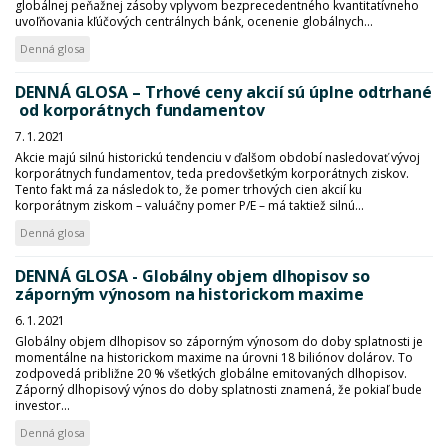
globálnej peňažnej zásoby vplyvom bezprecedentného kvantitatívneho
uvoľňovania kľúčových centrálnych bánk, ocenenie globálnych...
Denná glosa
DENNÁ GLOSA – Trhové ceny akcií sú úplne odtrhané
od korporátnych fundamentov
7. 1. 2021
Akcie majú silnú historickú tendenciu v ďalšom období nasledovať vývoj
korporátnych fundamentov, teda predovšetkým korporátnych ziskov.
Tento fakt má za následok to, že pomer trhových cien akcií ku
korporátnym ziskom – valuáčny pomer P/E – má taktiež silnú...
Denná glosa
DENNÁ GLOSA - Globálny objem dlhopisov so
záporným výnosom na historickom maxime
6. 1. 2021
Globálny objem dlhopisov so záporným výnosom do doby splatnosti je
momentálne na historickom maxime na úrovni 18 biliónov dolárov. To
zodpovedá približne 20 % všetkých globálne emitovaných dlhopisov.
Záporný dlhopisový výnos do doby splatnosti znamená, že pokiaľ bude
investor...
Denná glosa