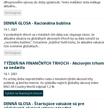
dlhopisového výnosu do doby splatnosti. Tento indikátor teda indikuje
aktuálnu...
Denná glosa
DENNÁ GLOSA - Racionálna bublina
19. 1. 2021
V posledných dňoch sa v médiách čím ďalej viac objavuje názor, že
aktuálna situácia na globálnych akciových trhoch by sa dala označiť za
„racionálnu bublinu“. Označenie „bublina“ kvôli tomu, že aktuálne valuácie
čiže ocenenie globálnych...
Denná glosa
TÝŽDEŇ NA FINANČNÝCH TRHOCH - Akciovým trhom
sa nedarilo
18. 1. 2021
Po určitej dobe nepretržitého rastu v minulom týždni akciové trhy
poklesli, aj keď len mierne. Vo výsledku najširší globálny akciový index
MSCI All Country World odpísal 1,2 %.
Týždeň na finančných trhoch
DENNÁ GLOSA - Štartujúce valuácie sú pre