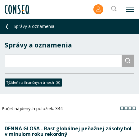
Správy a oznamenia
Správy a oznamenia
Týždeň na finančných trhoch
Počet nájdených položiek:
344
DENNÁ GLOSA - Rast globálnej peňažnej zásoby bol
v minulom roku rekordný