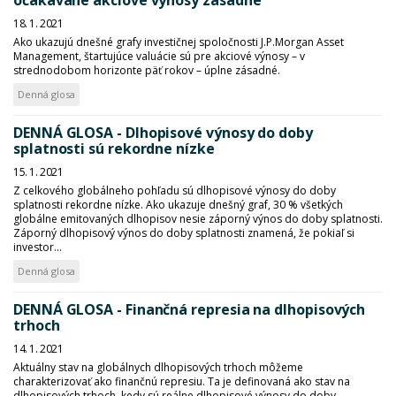
očakávané akciové výnosy zásadné
18. 1. 2021
Ako ukazujú dnešné grafy investičnej spoločnosti J.P.Morgan Asset
Management, štartujúce valuácie sú pre akciové výnosy – v
strednodobom horizonte päť rokov – úplne zásadné.
Denná glosa
DENNÁ GLOSA - Dlhopisové výnosy do doby
splatnosti sú rekordne nízke
15. 1. 2021
Z celkového globálneho pohľadu sú dlhopisové výnosy do doby
splatnosti rekordne nízke. Ako ukazuje dnešný graf, 30 % všetkých
globálne emitovaných dlhopisov nesie záporný výnos do doby splatnosti.
Záporný dlhopisový výnos do doby splatnosti znamená, že pokiaľ si
investor...
Denná glosa
DENNÁ GLOSA - Finančná represia na dlhopisových
trhoch
14. 1. 2021
Aktuálny stav na globálnych dlhopisových trhoch môžeme
charakterizovať ako finančnú represiu. Ta je definovaná ako stav na
dlhopisových trhoch, kedy sú reálne dlhopisové výnosy do doby