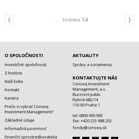
...
14
O SPOLOČNOSTI
AKTUALITY
Investičné spoločnosti
Správy a oznamenia
Z histórie
KONTAKTUJTE NÁS
Naši ľudia
Conseq Investment
Management, a.s.
Kontakt
Burzovní palác
Kariéra
Rybná 682/14
110 00 Praha 1
Prečo si vybrať Conseq
Investment Management?
tel: 0800 900 905
Základné údaje
fax: +420 225 988 202
fondy@conseq.sk
Informačná povinnosť
Finanční sprostredkovatelia