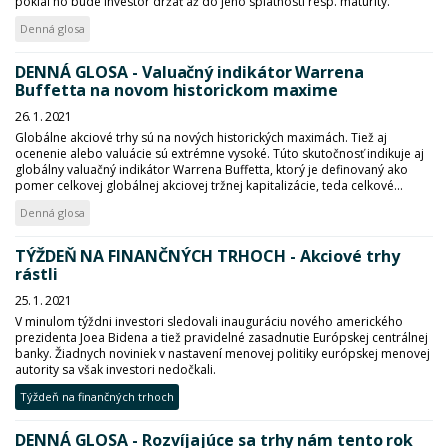
pokiaľ ho bude investor držať až do jeho splatnosti resp. maturity.
Denná glosa
DENNÁ GLOSA - Valuačný indikátor Warrena
Buffetta na novom historickom maxime
26. 1. 2021
Globálne akciové trhy sú na nových historických maximách. Tiež aj
ocenenie alebo valuácie sú extrémne vysoké. Túto skutočnosť indikuje aj
globálny valuačný indikátor Warrena Buffetta, ktorý je definovaný ako
pomer celkovej globálnej akciovej tržnej kapitalizácie, teda celkové...
Denná glosa
TÝŽDEŇ NA FINANČNÝCH TRHOCH - Akciové trhy
rástli
25. 1. 2021
V minulom týždni investori sledovali inauguráciu nového amerického
prezidenta Joea Bidena a tiež pravidelné zasadnutie Európskej centrálnej
banky. Žiadnych noviniek v nastavení menovej politiky európskej menovej
autority sa však investori nedočkali.
Týždeň na finančných trhoch
DENNÁ GLOSA - Rozvíjajúce sa trhy nám tento rok