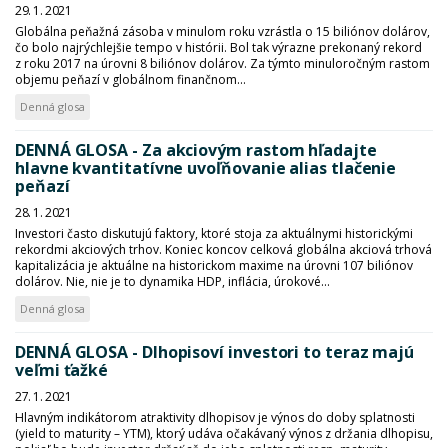
29. 1. 2021
Globálna peňažná zásoba v minulom roku vzrástla o 15 biliónov dolárov,
čo bolo najrýchlejšie tempo v histórii. Bol tak výrazne prekonaný rekord
z roku 2017 na úrovni 8 biliónov dolárov. Za týmto minuloročným rastom
objemu peňazí v globálnom finančnom...
Denná glosa
DENNÁ GLOSA - Za akciovým rastom hľadajte
hlavne kvantitatívne uvoľňovanie alias tlačenie
peňazí
28. 1. 2021
Investori často diskutujú faktory, ktoré stoja za aktuálnymi historickými
rekordmi akciových trhov. Koniec koncov celková globálna akciová trhová
kapitalizácia je aktuálne na historickom maxime na úrovni 107 biliónov
dolárov. Nie, nie je to dynamika HDP, inflácia, úrokové...
Denná glosa
DENNÁ GLOSA - Dlhopisoví investori to teraz majú
veľmi ťažké
27. 1. 2021
Hlavným indikátorom atraktivity dlhopisov je výnos do doby splatnosti
(yield to maturity – YTM), ktorý udáva očakávaný výnos z držania dlhopisu,