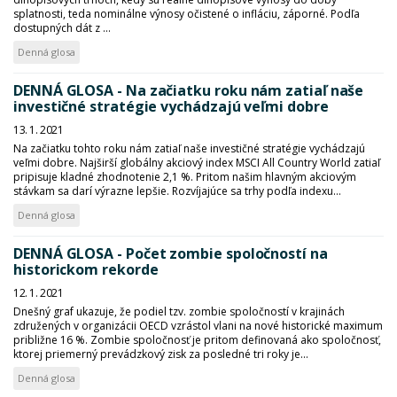
splatnosti, teda nominálne výnosy očistené o infláciu, záporné. Podľa
dostupných dát z ...
Denná glosa
DENNÁ GLOSA - Na začiatku roku nám zatiaľ naše
investičné stratégie vychádzajú veľmi dobre
13. 1. 2021
Na začiatku tohto roku nám zatiaľ naše investičné stratégie vychádzajú
veľmi dobre. Najširší globálny akciový index MSCI All Country World zatiaľ
pripisuje kladné zhodnotenie 2,1 %. Pritom našim hlavným akciovým
stávkam sa darí výrazne lepšie. Rozvíjajúce sa trhy podľa indexu...
Denná glosa
DENNÁ GLOSA - Počet zombie spoločností na
historickom rekorde
12. 1. 2021
Dnešný graf ukazuje, že podiel tzv. zombie spoločností v krajinách
združených v organizácii OECD vzrástol vlani na nové historické maximum
približne 16 %. Zombie spoločnosť je pritom definovaná ako spoločnosť,
ktorej priemerný prevádzkový zisk za posledné tri roky je...
Denná glosa