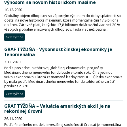
výnosom na novom historickom maxime
10. 12. 2020
Globálny objem dlhopisov so záporným výnosom do doby splatnosti sa
dostal na nové historické maximum, ktoré momentálne činí 17,8 bilióna
dolárov. Zároveň platí, že týchto 17,8 biliónov dolárov činí viac než 20 %
všetkých globálne emitovaných dlhopisov. Teda viac než pätina...
Graf týždňa
GRAF TÝŽDŇA - Výkonnost čínskej ekonomiky je
fenomenálna
3. 12. 2020
Podľa poslednej októbrovej globálnej ekonomickej prognózy
Medzinárodného menového fondu bude v tomto roku Čína jedinou
veľkou ekonomikou, ktorá zaznamená kladný rast HDP. Čínska ekonomika
by mala podľa Medzinárodného menového fondu tohtoročne vzrásť
približne o 2 %.
Graf týždňa
GRAF TÝŽDŇA – Valuácia amerických akcií je na
rekordnej úrovni
26. 11. 2020
Podľa finančného modelu investičnej spoločnosti Crescat je momentálna