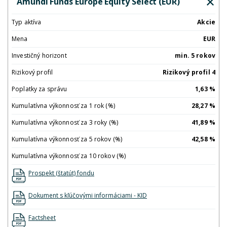
Amundi Funds Europe Equity Select (EUR)
Typ aktíva
Akcie
Mena
EUR
Investičný horizont
min. 5 rokov
Rizikový profil
Rizikový profil 4
Poplatky za správu
1,63 %
Kumulatívna výkonnosť za 1 rok (%)
28,27 %
Kumulatívna výkonnosť za 3 roky (%)
41,89 %
Kumulatívna výkonnosť za 5 rokov (%)
42,58 %
Kumulatívna výkonnosť za 10 rokov (%)
Prospekt (štatút) fondu
Dokument s kľúčovými informáciami - KID
Factsheet