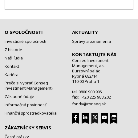
O SPOLOČNOSTI
AKTUALITY
Investičné spoločnosti
Správy a oznamenia
Z histórie
KONTAKTUJTE NÁS
Naši ľudia
Conseq Investment
Management, a.s.
Kontakt
Burzovní palác
Kariéra
Rybná 682/14
110 00 Praha 1
Prečo si vybrať Conseq
Investment Management?
tel: 0800 900 905
Základné údaje
fax: +420 225 988 202
fondy@conseq.sk
Informačná povinnosť
Finanční sprostredkovatelia
ZÁKAZNÍCKY SERVIS
Časté otázky