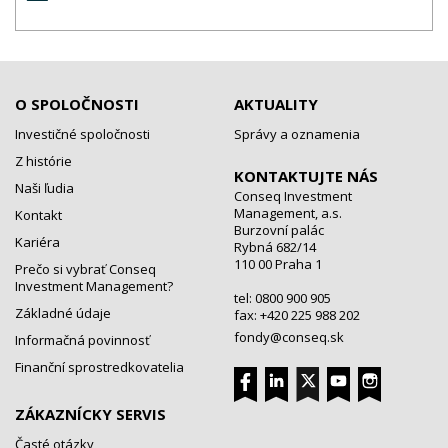
O SPOLOČNOSTI
AKTUALITY
Investičné spoločnosti
Správy a oznamenia
Z histórie
KONTAKTUJTE NÁS
Naši ľudia
Conseq Investment
Management, a.s.
Kontakt
Burzovní palác
Kariéra
Rybná 682/14
110 00 Praha 1
Prečo si vybrať Conseq
Investment Management?
tel: 0800 900 905
Základné údaje
fax: +420 225 988 202
fondy@conseq.sk
Informačná povinnosť
Finanční sprostredkovatelia
ZÁKAZNÍCKY SERVIS
Časté otázky