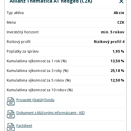
Allianz Thematica AT hedged (CZK)
Typ aktíva
Akcie
Mena
CZK
Investičný horizont
min. 5 rokov
Rizikový profil
Rizikový profil 4
Poplatky za správu
1,95 %
Kumulatívna výkonnosť za 1 rok (%)
13,50 %
Kumulatívna výkonnosť za 3 roky (%)
25,18 %
Kumulatívna výkonnosť za 5 rokov (%)
12,50 %
Kumulatívna výkonnosť za 10 rokov (%)
Prospekt (štatút) fondu
Dokument s kľúčovými informáciami - KID
Factsheet