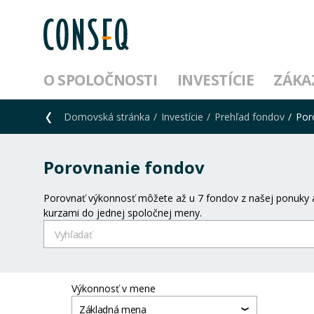
O SPOLOČNOSTI
INVESTÍCIE
ZÁKA
Domovská stránka
Investície
Prehľad fondov
Por
Porovnanie fondov
Porovnať výkonnosť môžete až u 7 fondov z našej ponuky a
kurzami do jednej spoločnej meny.
Výkonnosť v mene
Základná mena