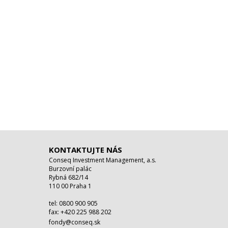
KONTAKTUJTE NÁS
Conseq Investment Management, a.s.
Burzovní palác
Rybná 682/14
110 00 Praha 1
tel: 0800 900 905
fax: +420 225 988 202
fondy@conseq.sk