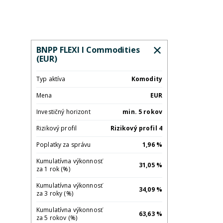
BNPP FLEXI I Commodities
(EUR)
Typ aktíva
Komodity
Mena
EUR
Investičný horizont
min. 5 rokov
Rizikový profil
Rizikový profil 4
Poplatky za správu
1,96 %
Kumulatívna výkonnosť
31,05 %
za 1 rok (%)
Kumulatívna výkonnosť
34,09 %
za 3 roky (%)
Kumulatívna výkonnosť
63,63 %
za 5 rokov (%)