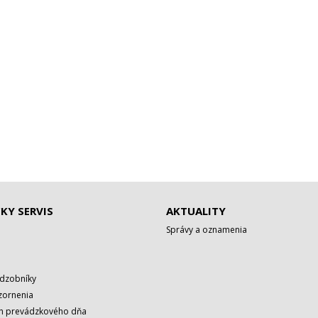
KY SERVIS
AKTUALITY
Správy a oznamenia
adzobníky
zornenia
rh prevádzkového dňa