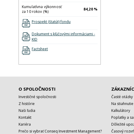
Kumulatívna výkonnosť
84,20 %
za 10 rokov (%)
Prospekt (štatút) fondu
Dokument s kľúčovými informáciami -
KID
Factsheet
O SPOLOČNOSTI
ZÁKAZNÍC
Investičné spoločnosti
Časté otázky
Z histórie
Na stiahnutie
Naši ľudia
Kalkulátory
Kontakt
Poplatky a s
Kariéra
Dôležité upo
Prečo si vybrať Conseq Investment Management?
Časový rozv