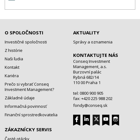
O SPOLOČNOSTI
AKTUALITY
Investičné spoločnosti
Správy a oznamenia
Z histórie
KONTAKTUJTE NÁS
Naši ľudia
Conseq Investment
Management, a.s.
Kontakt
Burzovní palác
Kariéra
Rybná 682/14
110 00 Praha 1
Prečo si vybrať Conseq
Investment Management?
tel: 0800 900 905
Základné údaje
fax: +420 225 988 202
fondy@conseq.sk
Informačná povinnosť
Finanční sprostredkovatelia
ZÁKAZNÍCKY SERVIS
Časté otázky