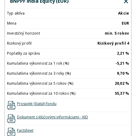
BNPPF India Equity (EUR)
Typ aktíva
Akcie
Mena
EUR
Investičný horizont
min. 5 rokov
Rizikový profil
Rizikový profil 4
Poplatky za správu
2,21 %
Kumulatívna výkonnosť za 1 rok (%)
-5,21 %
Kumulatívna výkonnosť za 3 roky (%)
9,70 %
Kumulatívna výkonnosť za 5 rokov (%)
20,02 %
Kumulatívna výkonnosť za 10 rokov (%)
55,37 %
Prospekt (štatút) fondu
Dokument s kľúčovými informáciami - KID
Factsheet