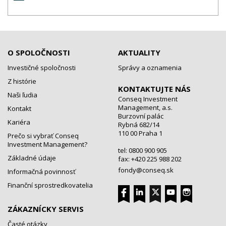
O SPOLOČNOSTI
AKTUALITY
Investičné spoločnosti
Správy a oznamenia
Z histórie
KONTAKTUJTE NÁS
Naši ľudia
Conseq Investment
Management, a.s.
Kontakt
Burzovní palác
Kariéra
Rybná 682/14
110 00 Praha 1
Prečo si vybrať Conseq
Investment Management?
tel: 0800 900 905
Základné údaje
fax: +420 225 988 202
fondy@conseq.sk
Informačná povinnosť
Finanční sprostredkovatelia
ZÁKAZNÍCKY SERVIS
Časté otázky