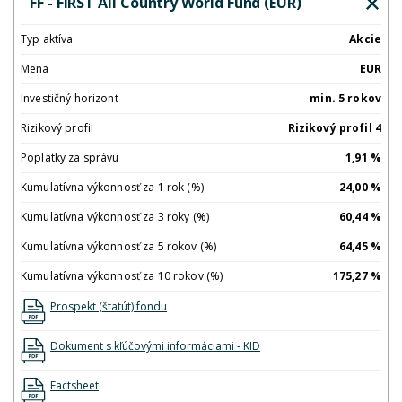
FF - FIRST All Country World Fund (EUR)
Typ aktíva
Akcie
Mena
EUR
Investičný horizont
min. 5 rokov
Rizikový profil
Rizikový profil 4
Poplatky za správu
1,91 %
Kumulatívna výkonnosť za 1 rok (%)
24,00 %
Kumulatívna výkonnosť za 3 roky (%)
60,44 %
Kumulatívna výkonnosť za 5 rokov (%)
64,45 %
Kumulatívna výkonnosť za 10 rokov (%)
175,27 %
Prospekt (štatút) fondu
Dokument s kľúčovými informáciami - KID
Factsheet