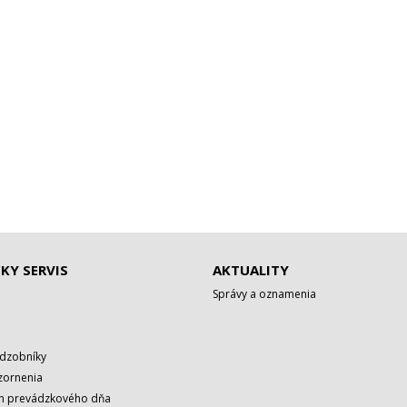
KY SERVIS
AKTUALITY
Správy a oznamenia
adzobníky
zornenia
rh prevádzkového dňa