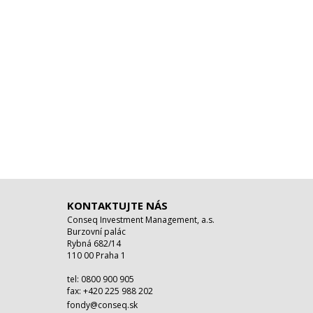
KONTAKTUJTE NÁS
Conseq Investment Management, a.s.
Burzovní palác
Rybná 682/14
110 00 Praha 1
tel: 0800 900 905
fax: +420 225 988 202
fondy@conseq.sk