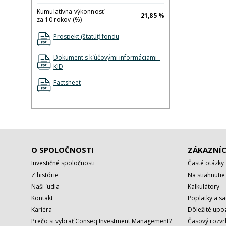
Kumulatívna výkonnosť
21,85 %
za 10 rokov (%)
Prospekt (štatút) fondu
Dokument s kľúčovými informáciami -
KID
Factsheet
O SPOLOČNOSTI
ZÁKAZNÍC
Investičné spoločnosti
Časté otázky
Z histórie
Na stiahnutie
Naši ľudia
Kalkulátory
Kontakt
Poplatky a s
Kariéra
Dôležité upo
Prečo si vybrať Conseq Investment Management?
Časový rozv