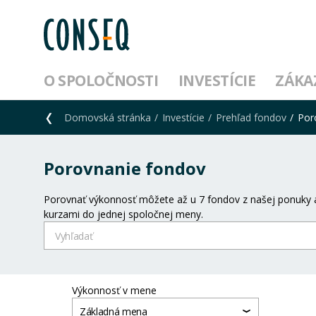
O SPOLOČNOSTI
INVESTÍCIE
ZÁKA
Domovská stránka
Investície
Prehľad fondov
Por
Porovnanie fondov
Porovnať výkonnosť môžete až u 7 fondov z našej ponuky a
kurzami do jednej spoločnej meny.
Výkonnosť v mene
Základná mena