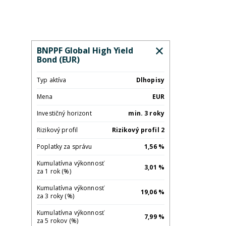
BNPPF Global High Yield
Bond (EUR)
Typ aktíva
Dlhopisy
Mena
EUR
Investičný horizont
min. 3 roky
Rizikový profil
Rizikový profil 2
Poplatky za správu
1,56 %
Kumulatívna výkonnosť
3,01 %
za 1 rok (%)
Kumulatívna výkonnosť
19,06 %
za 3 roky (%)
Kumulatívna výkonnosť
7,99 %
za 5 rokov (%)