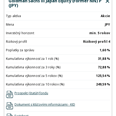
Goldman Sachs III Japan Equity (Former NN) P
(JPY)
Typ aktíva
Akcie
Mena
JPY
Investičný horizont
min. 5 rokov
Rizikový profil
Rizikový profil 4
Poplatky za správu
1,60 %
Kumulatívna výkonnosť za 1 rok (%)
31,88 %
Kumulatívna výkonnosť za 3 roky (%)
72,88 %
Kumulatívna výkonnosť za 5 rokov (%)
125,54 %
Kumulatívna výkonnosť za 10 rokov (%)
249,59 %
Prospekt (štatút) fondu
Dokument s kľúčovými informáciami - KID
Factsheet