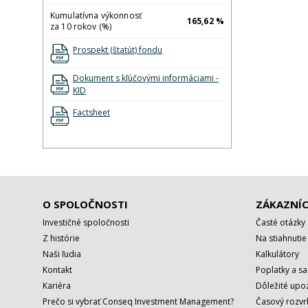
Kumulatívna výkonnosť
165,62 %
za 10 rokov (%)
Prospekt (štatút) fondu
Dokument s kľúčovými informáciami -
KID
Factsheet
O SPOLOČNOSTI
ZÁKAZNÍC
Investičné spoločnosti
Časté otázky
Z histórie
Na stiahnutie
Naši ľudia
Kalkulátory
Kontakt
Poplatky a s
Kariéra
Dôležité upo
Prečo si vybrať Conseq Investment Management?
Časový rozv