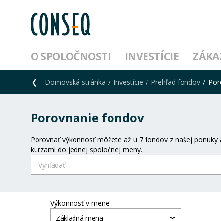
O SPOLOČNOSTI
INVESTÍCIE
ZÁKA
Domovská stránka
Investície
Prehľad fondov
Por
Porovnanie fondov
Porovnať výkonnosť môžete až u 7 fondov z našej ponuky a
kurzami do jednej spoločnej meny.
Výkonnosť v mene
Základná mena