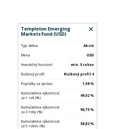
Templeton Emerging
Markets Fund (USD)
Typ aktíva
Akcie
Mena
USD
Investičný horizont
min. 5 rokov
Rizikový profil
Rizikový profil 4
Poplatky za správu
1,98 %
Kumulatívna výkonnosť
49,02 %
za 1 rok (%)
Kumulatívna výkonnosť
96,75 %
za 3 roky (%)
Kumulatívna výkonnosť
58,82 %
za 5 rokov (%)