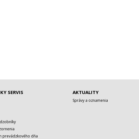
KY SERVIS
AKTUALITY
Správy a oznamenia
adzobníky
zornenia
rh prevádzkového dňa