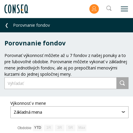
Porovnanie fondov
Porovnanie fondov
Porovnať výkonnosť môžete až u 7 fondov z našej ponuky a to
pre ľubovoľné obdobie. Porovnanie môžete vykonať v základnej
mene jednotlivých fondov, ale aj po prepočítaní menovými
kurzami do jednej spoločnej meny.
Výkonnosť v mene
Základná mena
YTD
1R
3R
5R
Max
Obdobie