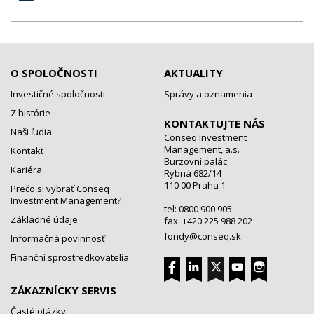
O SPOLOČNOSTI
AKTUALITY
Investičné spoločnosti
Správy a oznamenia
Z histórie
KONTAKTUJTE NÁS
Naši ľudia
Conseq Investment
Management, a.s.
Kontakt
Burzovní palác
Kariéra
Rybná 682/14
110 00 Praha 1
Prečo si vybrať Conseq
Investment Management?
tel: 0800 900 905
Základné údaje
fax: +420 225 988 202
fondy@conseq.sk
Informačná povinnosť
Finanční sprostredkovatelia
ZÁKAZNÍCKY SERVIS
Časté otázky