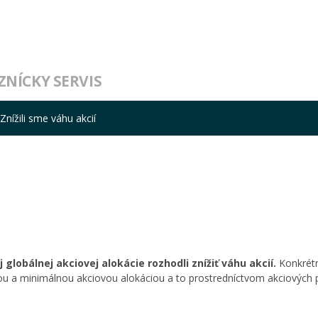
ZNÍCKY SERVIS
Znížili sme váhu akcií
lobálnej akciovej alokácie rozhodli znížiť váhu akcií.
Konkrét
nou a minimálnou akciovou alokáciou a to prostredníctvom akciových 