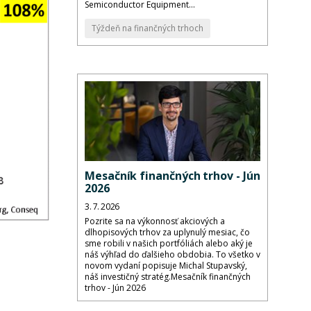
Semiconductor Equipment...
Týždeň na finančných trhoch
Mesačník finančných trhov - Jún
2026
3. 7. 2026
Pozrite sa na výkonnosť akciových a
dlhopisových trhov za uplynulý mesiac, čo
sme robili v našich portfóliách alebo aký je
náš výhľad do ďalšieho obdobia. To všetko v
novom vydaní popisuje Michal Stupavský,
náš investičný stratég.Mesačník finančných
trhov - Jún 2026