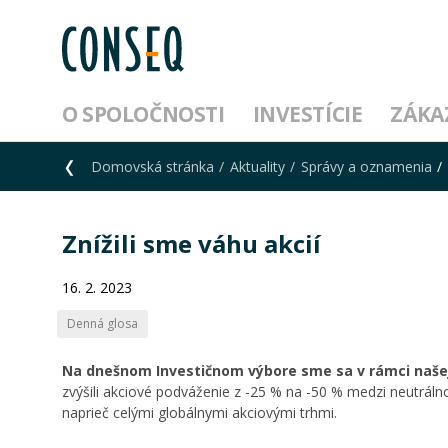
O SPOLOČNOSTI
INVESTÍCIE
ZÁKA
Domovská stránka
Aktuality
Správy a oznamenia
Znížili sme váhu akcií
16. 2. 2023
Denná glosa
Na dnešnom Investičnom výbore sme sa v rámci našej g
zvýšili akciové podváženie z -25 % na -50 % medzi neutrál
naprieč celými globálnymi akciovými trhmi.