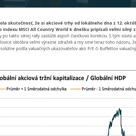
a skutočnosť, že si akciové trhy od lokálneho dna z 12. októ
indexu MSCI All Country World k dnešku pripísali veľmi silný z
o takto silnej rally zaslúžili aspoň čiastkovú korekciu. S tým súvisí a
ovice októbra veľmi výrazne zdraželi a my sme teraz toho názoru, že
solútne podľa valuačných ukazovateľov ako P/E či Buffettov valuačný 