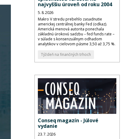
najvyššiu úroveň od roku 2004
5. 8. 2026
Makro V stredu prebehlo zasadnutie
americkej centrálnej banky Fed (odkaz).
Americká menová autorita ponechala
základnú úrokovú sadzbu – fed funds rate –
v súlade s konsenzuálnym odhadom
analytikov v cieľovom pásme 3,50 až 3,75 %.
Týždeň na finančných trhoch
Conseq magazín - Júlové
vydanie
23. 7. 2026