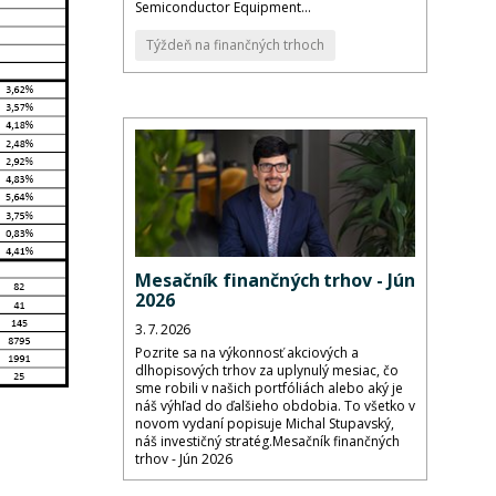
Semiconductor Equipment...
Týždeň na finančných trhoch
Mesačník finančných trhov - Jún
2026
3. 7. 2026
Pozrite sa na výkonnosť akciových a
dlhopisových trhov za uplynulý mesiac, čo
sme robili v našich portfóliách alebo aký je
náš výhľad do ďalšieho obdobia. To všetko v
novom vydaní popisuje Michal Stupavský,
náš investičný stratég.Mesačník finančných
trhov - Jún 2026