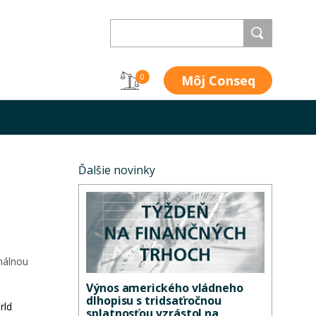
Môj Conseq
0
Ďalšie novinky
málnou
Výnos amerického vládneho
dlhopisu s tridsaťročnou
rld
splatnosťou vzrástol na