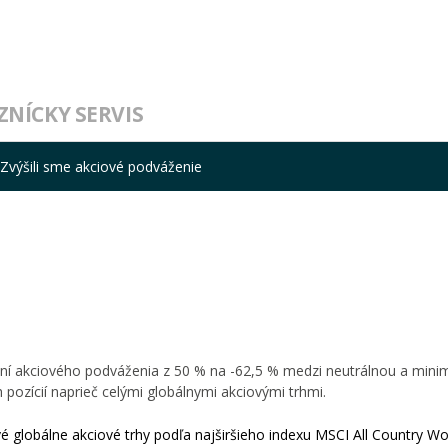
ZNÍCKY SERVIS
Zvýšili sme akciové podváženie
ení akciového podváženia z 50 % na -62,5 % medzi neutrálnou a mini
pozícií naprieč celými globálnymi akciovými trhmi.
 globálne akciové trhy podľa najširšieho indexu MSCI All Country Wo