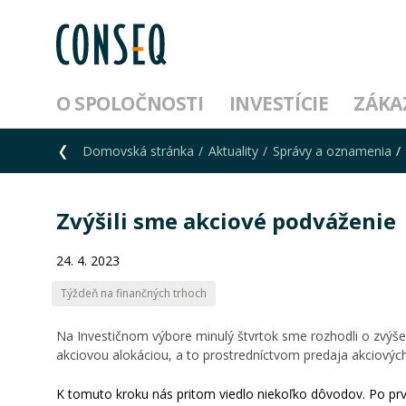
O SPOLOČNOSTI
INVESTÍCIE
ZÁKA
Domovská stránka
Aktuality
Správy a oznamenia
Zvýšili sme akciové podváženie
24. 4. 2023
Týždeň na finančných trhoch
Na Investičnom výbore minulý štvrtok sme rozhodli o zvýš
akciovou alokáciou, a to prostredníctvom predaja akciových 
K tomuto kroku nás pritom viedlo niekoľko dôvodov. Po prvé