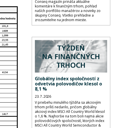
Conseq magazín prináša aktuálne
komentáre k finančným trhom, pohľad
naších portfólio manažérov a novinky zo
skupiny Conseq. Všetko prehľadne a
zrozumiteľne na jednom mieste.
Globálny index spoločností z
odvetvia polovodičov klesol o
8,1 %
23. 7. 2026
V priebehu minulého týždňa sa akciovým
trhom príliš nedarilo, pričom globálny
akciový index MSCI All Country World klesol
o 1,6 %. Najhoršie na tom boli najmä akcie
polovodičových spoločností, ktorých index
MSCI All Country World Semiconductor &