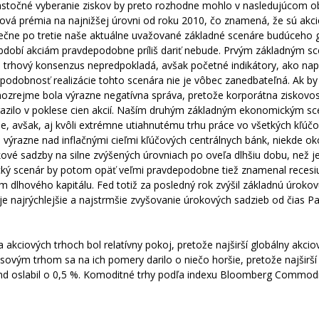
čiastočné vyberanie ziskov by preto rozhodne mohlo v nasledujúcom ob
ková prémia na najnižšej úrovni od roku 2010, čo znamená, že sú akci
nečne po tretie naše aktuálne uvažované základné scenáre budúceho 
období akciám pravdepodobne príliš dariť nebude. Prvým základným s
li trhový konsenzus nepredpokladá, avšak početné indikátory, ako napr
podobnosť realizácie tohto scenára nie je vôbec zanedbateľná. Ak by
mozrejme bola výrazne negatívna správa, pretože korporátna ziskovo
odrazilo v poklese cien akcií. Naším druhým základným ekonomickým s
, avšak, aj kvôli extrémne utiahnutému trhu práce vo všetkých kľúč
 výrazne nad inflačnými cieľmi kľúčových centrálnych bánk, niekde ok
kové sadzby na silne zvýšených úrovniach po oveľa dlhšiu dobu, než je
ký scenár by potom opäť veľmi pravdepodobne tiež znamenal recesi
 dlhového kapitálu. Fed totiž za posledný rok zvýšil základnú úroko
e najrýchlejšie a najstrmšie zvyšovanie úrokových sadzieb od čias Pa
 akciových trhoch bol relatívny pokoj, pretože najširší globálny akcio
sovým trhom sa na ich pomery darilo o niečo horšie, pretože najširší
nd oslabil o 0,5 %. Komoditné trhy podľa indexu Bloomberg Commod