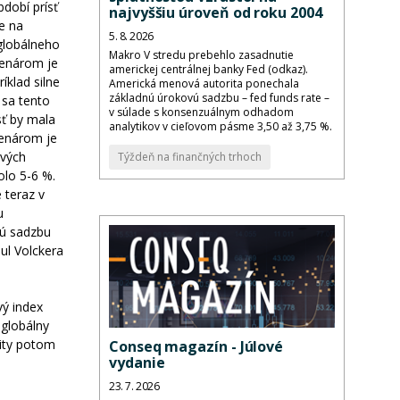
dobí prísť
najvyššiu úroveň od roku 2004
e na
5. 8. 2026
globálneho
Makro V stredu prebehlo zasadnutie
cenárom je
americkej centrálnej banky Fed (odkaz).
íklad silne
Americká menová autorita ponechala
základnú úrokovú sadzbu – fed funds rate –
 sa tento
v súlade s konsenzuálnym odhadom
sť by mala
analytikov v cieľovom pásme 3,50 až 3,75 %.
cenárom je
ových
Týždeň na finančných trhoch
olo 5-6 %.
 teraz v
u
vú sadzbu
ul Volckera
vý index
 globálny
ity potom
Conseq magazín - Júlové
vydanie
23. 7. 2026