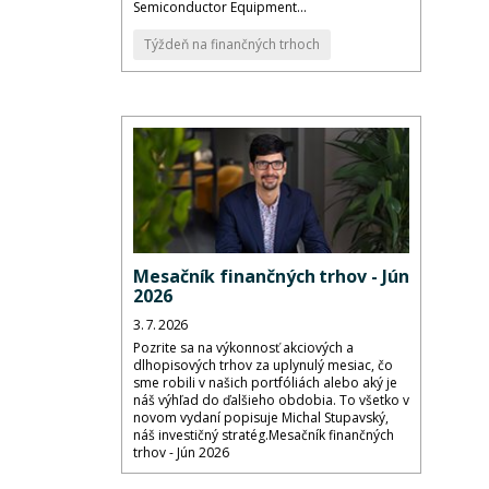
Semiconductor Equipment...
Týždeň na finančných trhoch
Mesačník finančných trhov - Jún
2026
3. 7. 2026
Pozrite sa na výkonnosť akciových a
dlhopisových trhov za uplynulý mesiac, čo
sme robili v našich portfóliách alebo aký je
náš výhľad do ďalšieho obdobia. To všetko v
novom vydaní popisuje Michal Stupavský,
náš investičný stratég.Mesačník finančných
trhov - Jún 2026