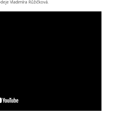
odeje Vladimíra Růžičková.