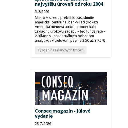
najvyššiu úroveň od roku 2004
5. 8. 2026
Makro V stredu prebehlo zasadnutie
americkej centrálnej banky Fed (odkaz).
Americká menová autorita ponechala
základnú úrokovú sadzbu – fed funds rate –
v súlade s konsenzuálnym odhadom
analytikov v cieľovom pásme 3,50 až 3,75 %.
Týždeň na finančných trhoch
Conseq magazín - Júlové
vydanie
23. 7. 2026