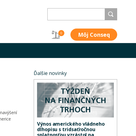
Môj Conseq
0
Ďalšie novinky
 navýšení
merice
Výnos amerického vládneho
dlhopisu s tridsaťročnou
splatnosťou vzrástol na