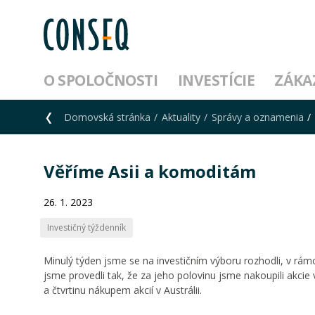
O SPOLOČNOSTI
INVESTÍCIE
ZÁKA
Domovská stránka
Aktuality
Správy a oznamenia
Věříme Asii a komoditám
26. 1. 2023
Investičný týždenník
Minulý týden jsme se na investičním výboru rozhodli, v rámci
jsme provedli tak, že za jeho polovinu jsme nakoupili akcie v
a čtvrtinu nákupem akcií v Austrálii.