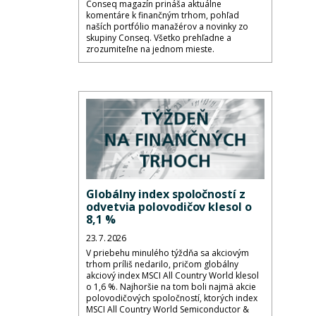
Conseq magazín prináša aktuálne
komentáre k finančným trhom, pohľad
naších portfólio manažérov a novinky zo
skupiny Conseq. Všetko prehľadne a
zrozumiteľne na jednom mieste.
Globálny index spoločností z
odvetvia polovodičov klesol o
8,1 %
23. 7. 2026
V priebehu minulého týždňa sa akciovým
trhom príliš nedarilo, pričom globálny
akciový index MSCI All Country World klesol
o 1,6 %. Najhoršie na tom boli najmä akcie
polovodičových spoločností, ktorých index
MSCI All Country World Semiconductor &