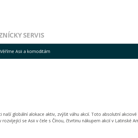
ZNÍCKY SERVIS
Věříme Asii a komoditám
 naší globální alokace aktiv, zvýšit váhu akcií. Toto absolutní akciové
 rozvíjející se Asii v čele s Čínou, čtvrtinu nákupem akcií v Latinské A