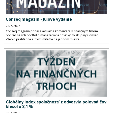
Conseq magazín - Júlové vydanie
23. 7. 2026
Conseq magazín prináša aktuálne komentáre k finančným trhom,
pohľad naších portfólio manažérov a novinky zo skupiny Conseq.
Všetko prehľadne a zrozumiteľne na jednom mieste.
Globálny index spoločností z odvetvia polovodičov
klesol o 8,1 %