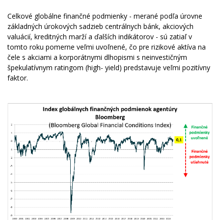
Celkové globálne finančné podmienky - merané podľa úrovne
základných úrokových sadzieb centrálnych bánk, akciových
valuácií, kreditných marží a ďalších indikátorov - sú zatiaľ v
tomto roku pomerne veľmi uvoľnené, čo pre rizikové aktíva na
čele s akciami a korporátnymi dlhopismi s neinvestičným
špekulatívnym ratingom (high- yield) predstavuje veľmi pozitívny
faktor.