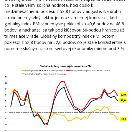
čo je stále veľmi solídna hodnota, hoci došlo k
medzimesačnému poklesu z 53,8 bodov v auguste. Na druhú
stranu priemyselný sektor je teraz v miernej kontrakcii, keď
globálny index PMI v priemysle poklesol zo 49,6 bodov na 48,8
bodov, a nachádzal sa tak pod kľúčovou 50-bodou hranicou už
tri mesiace v rade. Globálny kompozitný index PMI potom
poklesol z 52,8 bodov na 52,0 bodov, čo je stále konzistentné s
pomerne slušným rastom svetovej ekonomiky mierne pod 3 %.