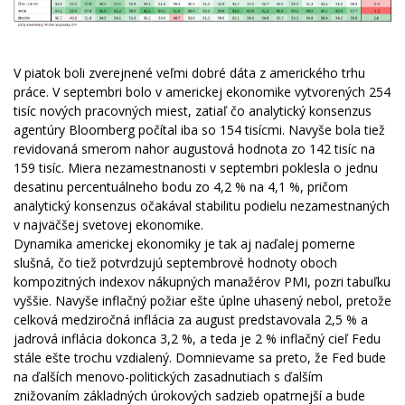
V piatok boli zverejnené veľmi dobré dáta z amerického trhu
práce. V septembri bolo v americkej ekonomike vytvorených 254
tisíc nových pracovných miest, zatiaľ čo analytický konsenzus
agentúry Bloomberg počítal iba so 154 tisícmi. Navyše bola tiež
revidovaná smerom nahor augustová hodnota zo 142 tisíc na
159 tisíc. Miera nezamestnanosti v septembri poklesla o jednu
desatinu percentuálneho bodu zo 4,2 % na 4,1 %, pričom
analytický konsenzus očakával stabilitu podielu nezamestnaných
v najväčšej svetovej ekonomike.
Dynamika americkej ekonomiky je tak aj naďalej pomerne
slušná, čo tiež potvrdzujú septembrové hodnoty oboch
kompozitných indexov nákupných manažérov PMI, pozri tabuľku
vyššie. Navyše inflačný požiar ešte úplne uhasený nebol, pretože
celková medziročná inflácia za august predstavovala 2,5 % a
jadrová inflácia dokonca 3,2 %, a teda je 2 % inflačný cieľ Fedu
stále ešte trochu vzdialený. Domnievame sa preto, že Fed bude
na ďalších menovo-politických zasadnutiach s ďalším
znižovaním základných úrokových sadzieb opatrnejší a bude