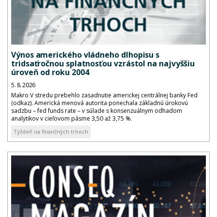
Výnos amerického vládneho dlhopisu s
tridsaťročnou splatnosťou vzrástol na najvyššiu
úroveň od roku 2004
5. 8. 2026
Makro V stredu prebehlo zasadnutie americkej centrálnej banky Fed
(odkaz). Americká menová autorita ponechala základnú úrokovú
sadzbu – fed funds rate – v súlade s konsenzuálnym odhadom
analytikov v cieľovom pásme 3,50 až 3,75 %.
Týždeň na finančných trhoch