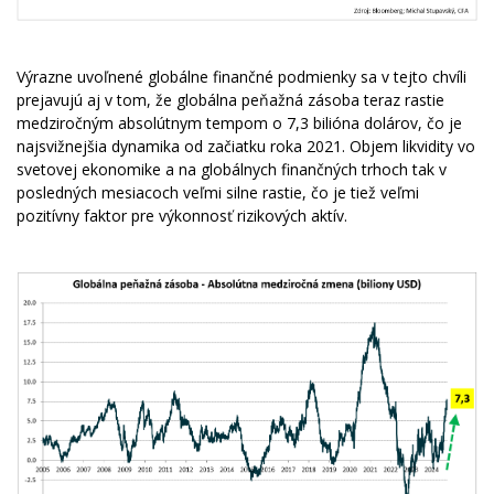
Výrazne uvoľnené globálne finančné podmienky sa v tejto chvíli
prejavujú aj v tom, že globálna peňažná zásoba teraz rastie
medziročným absolútnym tempom o 7,3 bilióna dolárov, čo je
najsvižnejšia dynamika od začiatku roka 2021. Objem likvidity vo
svetovej ekonomike a na globálnych finančných trhoch tak v
posledných mesiacoch veľmi silne rastie, čo je tiež veľmi
pozitívny faktor pre výkonnosť rizikových aktív.