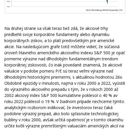
Na druhej strane sa však teraz tiež zdá, že akciové trhy
predbehli svoje korporátne fundamenty alebo dynamiku
korporátnych ziskov, a to platí predovšetkým pre americké
akcie. Na nasledujúcom grafe totiž môžete vidieť, že súčasná
úroveň hlavného amerického akciového indexu S&P 500 je opäť
pomerne výrazne nad dlhodobým fundamentálnym trendom
korporátnej ziskovosti, čo inak povedané znamená, že akciové
valuácie v podobe pomeru P/E sú teraz veľmi výrazne nad
dlhodobými historickými priemermi, s aktuálnou hodnotou 26x.
Obdobné epizódy v minulosti, najmä v roku 2000 a 2022, vyústili
do výrazného akciového prepadu s tým, že v rokoch 2000 až
2002 akciový index S&P 500 kumulatívne poklesol o 40 % av
roku 2022 poklesol o 19 %. V žiadnom prípade nechceme týmto
analytickým rozborom indikovať, že investorov teraz čaká
podobne výrazný prepad, ako bolo spľasnutie technologickej
bubliny v roku 2000, avšak určitá opatrnosť je v tomto okamihu
určite kvôli výrazne premršteným valuaciám amerických akcií na