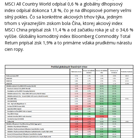
MSCI All Country World odpísal 0,6 % a globálny dlhopisový
index odpísal dokonca 1,8 %, čo je na dlhopisové pomery veľmi
silný pokles. Čo sa konkrétne akciových trhov týka, jediným
trhom s výraznejším ziskom bola Čína, ktorej akciový index
MSCI China pripísal zisk 11,4 % a od začiatku roka je už o 34,6 %
vyššie. Globálny komoditný index Bloomberg Commodity Total
Return pripísal zisk 1,9% a to primárne vďaka prudkému nárastu
cien ropy.