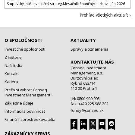
Stupavský, náš investičný stratég.Mesačník finančných trhov - Jún 2026
Prehľad všetkých aktualít ›
O SPOLOČNOSTI
AKTUALITY
Investičné spoločnosti
Správy a oznamenia
Z histórie
KONTAKTUJTE NÁS
Naši ľudia
Conseq Investment
Management, a.s.
Kontakt
Burzovní palác
Kariéra
Rybná 682/14
110 00 Praha 1
Prečo si vybrať Conseq
Investment Management?
tel: 0800 900 905
Základné údaje
fax: +420 225 988 202
fondy@conseq.sk
Informačná povinnosť
Finanční sprostredkovatelia
ZÁKAZNÍCKY SERVIS