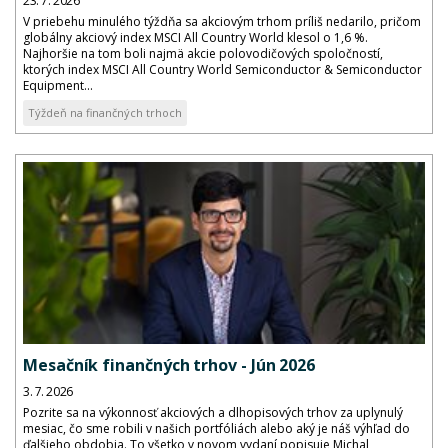
23. 7. 2026
V priebehu minulého týždňa sa akciovým trhom príliš nedarilo, pričom
globálny akciový index MSCI All Country World klesol o 1,6 %.
Najhoršie na tom boli najmä akcie polovodičových spoločností,
ktorých index MSCI All Country World Semiconductor & Semiconductor
Equipment...
Týždeň na finančných trhoch
Mesačník finančných trhov - Jún 2026
3. 7. 2026
Pozrite sa na výkonnosť akciových a dlhopisových trhov za uplynulý
mesiac, čo sme robili v našich portfóliách alebo aký je náš výhľad do
ďalšieho obdobia. To všetko v novom vydaní popisuje Michal