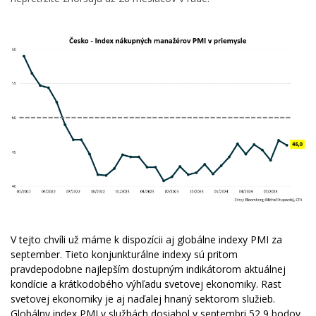
V tejto chvíli už máme k dispozícii aj globálne indexy PMI za
september. Tieto konjunkturálne indexy sú pritom
pravdepodobne najlepším dostupným indikátorom aktuálnej
kondície a krátkodobého výhľadu svetovej ekonomiky. Rast
svetovej ekonomiky je aj naďalej hnaný sektorom služieb.
Globálny index PMI v službách dosiahol v septembri 52,9 bodov,