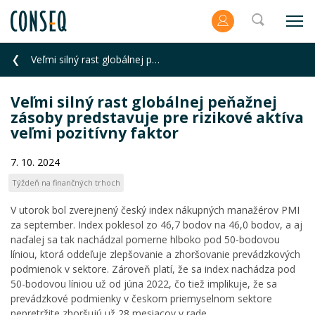
Veľmi silný rast globálnej peňažnej zásoby predstavuje pre rizikové aktíva veľmi pozitívny faktor
Veľmi silný rast globálnej peňažnej
zásoby predstavuje pre rizikové aktíva
veľmi pozitívny faktor
7. 10. 2024
Týždeň na finančných trhoch
V utorok bol zverejnený český index nákupných manažérov PMI
za september. Index poklesol zo 46,7 bodov na 46,0 bodov, a aj
naďalej sa tak nachádzal pomerne hlboko pod 50-bodovou
líniou, ktorá oddeľuje zlepšovanie a zhoršovanie prevádzkových
podmienok v sektore. Zároveň platí, že sa index nachádza pod
50-bodovou líniou už od júna 2022, čo tiež implikuje, že sa
prevádzkové podmienky v českom priemyselnom sektore
nepretržite zhoršujú už 28 mesiacov v rade.