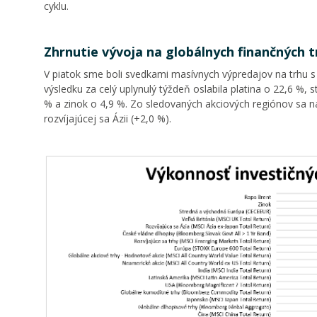
cyklu.
Zhrnutie vývoja na globálnych finančných 
V piatok sme boli svedkami masívnych výpredajov na trhu s dr
výsledku za celý uplynulý týždeň oslabila platina o 22,6 %, 
% a zinok o 4,9 %. Zo sledovaných akciových regiónov sa naj
rozvíjajúcej sa Ázii (+2,0 %).