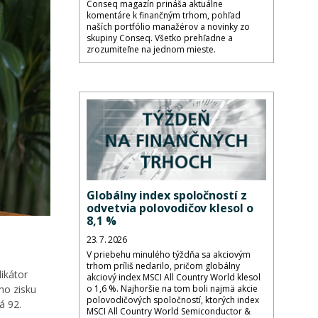
Conseq magazín prináša aktuálne
komentáre k finančným trhom, pohľad
naších portfólio manažérov a novinky zo
skupiny Conseq. Všetko prehľadne a
zrozumiteľne na jednom mieste.
Globálny index spoločností z
odvetvia polovodičov klesol o
8,1 %
23. 7. 2026
V priebehu minulého týždňa sa akciovým
trhom príliš nedarilo, pričom globálny
ikátor
akciový index MSCI All Country World klesol
ho zisku
o 1,6 %. Najhoršie na tom boli najmä akcie
polovodičových spoločností, ktorých index
á 92.
MSCI All Country World Semiconductor &