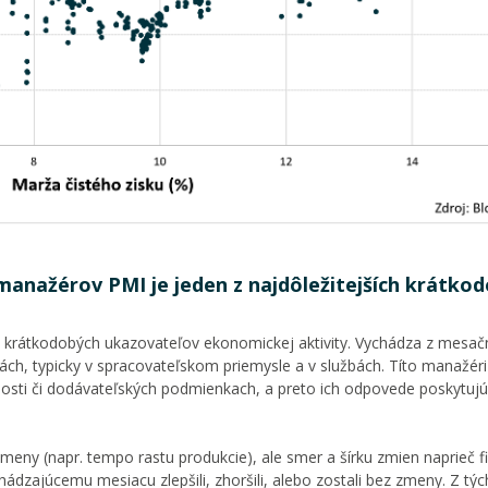
anažérov PMI je jeden z najdôležitejších krátko
h krátkodobých ukazovateľov ekonomickej aktivity. Vychádza z mesač
h, typicky v spracovateľskom priemysle a v službách. Títo manažéri
sti či dodávateľských podmienkach, a preto ich odpovede poskytujú
zmeny (napr. tempo rastu produkcie), ale smer a šírku zmien naprieč f
ádzajúcemu mesiacu zlepšili, zhoršili, alebo zostali bez zmeny. Z týc