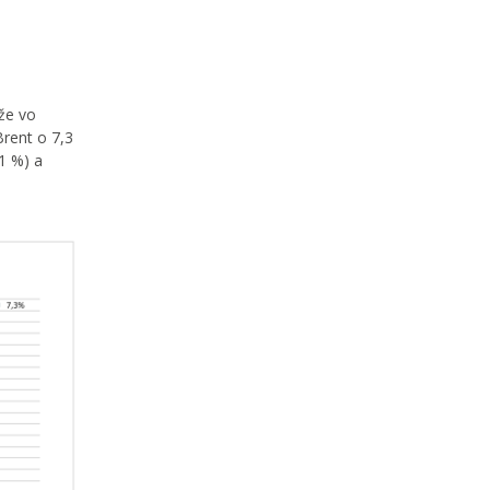
kže vo
Brent o 7,3
,1 %) a