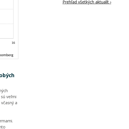
Prehľad všetkých aktualít ›
dobých
ných
 sú veľmi
 včasný a
irmami.
hto