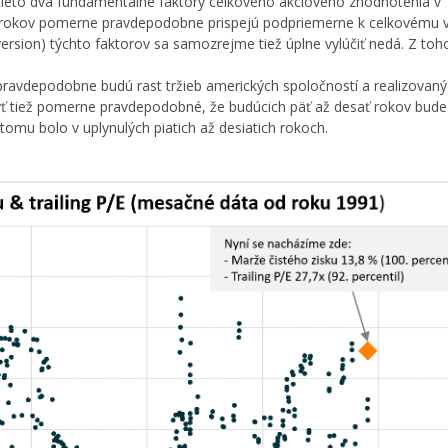
e tieto dva fundamentálne faktory celkového akciového zhodnotenia v
ch rokov pomerne pravdepodobne prispejú podpriemerne k celkovému 
ersion) týchto faktorov sa samozrejme tiež úplne vylúčiť nedá. Z toho
avdepodobne budú rast tržieb amerických spoločností a realizovaný
 byť tiež pomerne pravdepodobné, že budúcich päť až desať rokov bude
tomu bolo v uplynulých piatich až desiatich rokoch.