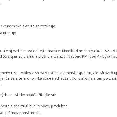
.
 ekonomická aktivita sa rozširuje.
a utlmuje.
0, ale aj vzdialenosť od tejto hranice. Napríklad hodnoty okolo 52 – 5
d 55 signalizujú silnú a plošnú expanziu. Naopak PMI pod 47 býva hist
 zmeny PMI. Pokles z 58 na 54 stále znamená expanziu, ale zároveň 
je, že sa síce ekonomika stále nachádza v kontrakcii, ale tempo zho
.
ch analyticky najdôležitejšie sú:
často signalizujú budúci vývoj produkcie..
voj príjmov domácností.