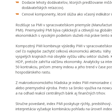
Dodacie lehoty dodávateľov, ktorých predlžovanie môže 
dodávateľských reťazcov).
Cenové komponenty, ktoré slúžia ako včasný indikátor i
Rozlišuje sa PMI v spracovateľskom priemysle (Manufactur
PMI). Priemyselný PMI býva cyklickejší a citlivejší na globá
ekonomikách s vysokým podielom služieb má práve tento in
Kompozitný PMI kombinuje výsledky PMI v spracovateľskom
cieľ čo najlepšie zachytiť celkovú ekonomickú aktivitu. Vá
vyspelých krajinách má obvykle vyššiu váhu sektor služieb
HDP, pretože zahŕňa väčšinu ekonomiky. Analyticky sa inte
50 kontrakciu, pričom zmeny indexu a jeho trend v čase po
hospodárskeho rastu.
Z makroekonomického hľadiska je index PMI mimoriadne ce
alebo priemyselná výroba. Preto sa široko využíva na now
a na odhad reakcií centrálnych bánk aj finančných trhov.
Stručne povedané, index PMI poskytuje rýchly, predstihov
interpretácia vyžaduje kombináciu pohľadu na úroveň inde