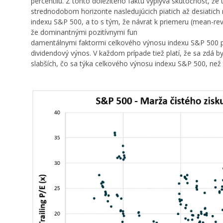
percentilu. Z tohto dôležitého faktu vyplýva skutočnosť, ž
strednodobom horizonte nasledujúcich piatich až desiati
indexu S&P 500, a to s tým, že návrat k priemeru (mean-rev
že dominantnými pozitívnymi fun
damentálnymi faktormi celkového výnosu indexu S&P 500 pr
dividendový výnos. V každom prípade tiež platí, že sa zdá
slabších, čo sa týka celkového výnosu indexu S&P 500, než 