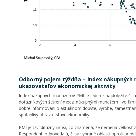
Odborný pojem týždňa – Index nákupných m
ukazovateľov ekonomickej aktivity
Index nákupných manažérov PMI je jeden z najdôležitejšíc
dotazníkových šetrení medzi nákupnými manažérmi vo firmác
dobre informovaní o aktuálnom dopyte, výrobe, zamestnano
spoľahlivý obraz o stave ekonomiky.
PMI je tzv. difúzny index, čo znamená, že nemeria veľkosť 
Respondenti odpovedajú, či sa vybrané oblasti oproti predch