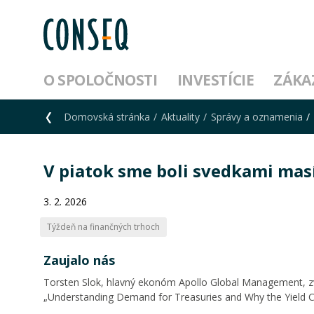
O SPOLOČNOSTI
INVESTÍCIE
ZÁKA
Domovská stránka
Aktuality
Správy a oznamenia
V piatok sme boli svedkami mas
3. 2. 2026
Týždeň na finančných trhoch
Zaujalo nás
Torsten Slok, hlavný ekonóm Apollo Global Management, zve
„Understanding Demand for Treasuries and Why the Yield Cu