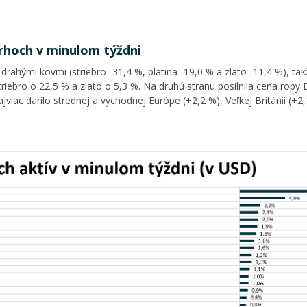
trhoch v minulom týždni
ahými kovmi (striebro -31,4 %, platina -19,0 ​​% a zlato -11,4 %), ta
striebro o 22,5 % a zlato o 5,3 %. Na druhú stranu posilnila cena ropy 
viac darilo strednej a východnej Európe (+2,2 %), Veľkej Británii (+2