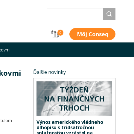
Môj Conseq
0
 kovmi
 kovmi
Ďalšie novinky
itulom
Výnos amerického vládneho
dlhopisu s tridsaťročnou
splatnosťou vzrástol na