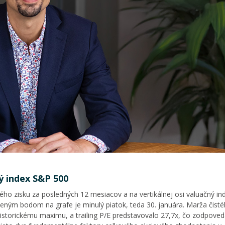
ý index S&P 500
ého zisku za posledných 12 mesiacov a na vertikálnej osi valuačný ind
eným bodom na grafe je minulý piatok, teda 30. januára. Marža čisté
istorickému maximu, a trailing P/E predstavovalo 27,7x, čo zodpoved