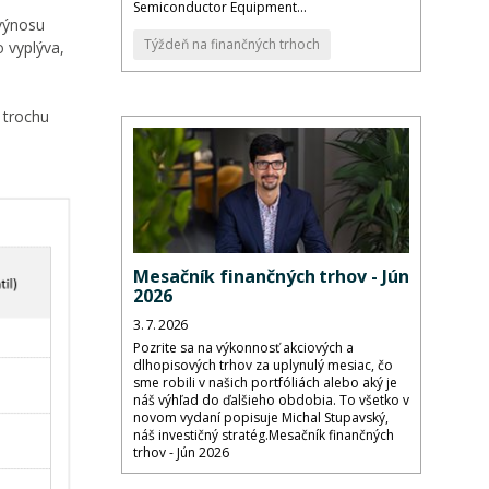
Semiconductor Equipment...
výnosu
Týždeň na finančných trhoch
 vyplýva,
 trochu
Mesačník finančných trhov - Jún
2026
3. 7. 2026
Pozrite sa na výkonnosť akciových a
dlhopisových trhov za uplynulý mesiac, čo
sme robili v našich portfóliách alebo aký je
náš výhľad do ďalšieho obdobia. To všetko v
novom vydaní popisuje Michal Stupavský,
náš investičný stratég.Mesačník finančných
trhov - Jún 2026