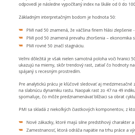
odpovedí je následne vypočítaný index na škále od 0 do 100
Základným interpretačným bodom je hodnota 50:
PMI nad 50 znamená, že väčšina firiem hlási zlepšenie -
PMI pod 50 znamená prevahu zhoršenia – ekonomika s
PMI rovné 50 značí stagnáciu.
Veľmi dôležitá je však nielen samotná poloha voči hranici 5
ukazujú na mierny, skôr trendový rast, zatiaľ čo hodnoty na
spájaný s recesným prostredím.
Pre analytickú prácu je kľúčové sledovať aj medzimesačné
na slabnúcu dynamiku rastu. Naopak rast zo 47 na 49 indiku
spomaľuje, čo môže predznamenávať blížiaci sa obrat cyklu
PMI sa skladá z niekoľkých čiastkových komponentov, z ktorý
Nové zákazky, ktoré majú silne predstihový charakter a 
Zamestnanosť, ktorá odráža napätie na trhu práce a vý