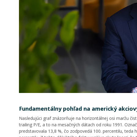
Fundamentálny pohľad na americký akciov
Nasledujúci graf znázorňuje na horizontálnej osi maržu čist
trailing P/E, a to na mesačných dátach od roku 1991. Označ
predstavovala 13,8 %, čo zodpovedá 100. percentilu, teda h