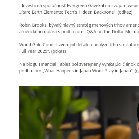
I Investičná spoločnosť Evergreen Gavekal na svojom webe z
„Rare Earth Elements: Tech's Hidden Backbone“. (
odkaz
)
Robin Brooks, bývalý hlavný stratég menových trhov americ
amerického dolára s podtitulom „Q&A on the Dollar Meltdo
World Gold Council zverejnil detailnú analýzu trhu so zlat
Full Year 2025“. (
odkaz
)
Na blogu Financial Fables bol zverejnený vynikajúci článok 
podtitulom „What Happens in Japan Won't Stay in Japan“. (
o