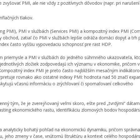
zvyšovať PMI, ale nie vždy z pozitívnych dôvodov (napr. pri narušení
nflačných tlakov.
ing PMI), PMI v službách (Services PMI) a kompozitný index PMI (Co
lny obchod, zatiaľ čo PMI v službách lepšie odráža domáci dopyt a trh 
dex často vyššiu vypovedaciu schopnosť pre rast HDP.
 priemysle a PMI v službách do jedného súhrnného ukazovateľa, kt
hy jednotlivých zložiek zodpovedajú ich významu v ekonomike, pričom 
. Kompozitný index PMI je preto často najbližším mesačným indikátor
rpretuje rovnako ako ostatné indexy PMI: hodnota nad 50 značí expa
skytujú včasnú informáciu o zrýchľovaní či spomaľovaní celkového
nný tým, že je zverejňovaný veľmi skoro, ešte pred „tvrdými“ dáta
casting ekonomického rastu, identifikáciu zlomových bodov hospodár
ý a analyticky bohatý pohľad na ekonomickú dynamiku, pričom správna
xu, jeho zmeny v čase, vnútornú štruktúru a kontext celého hospodár