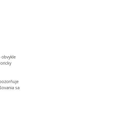
4 obvykle
oricky
upozorňuje
ršovania sa