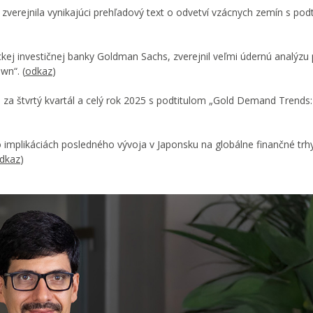
verejnila vynikajúci prehľadový text o odvetví vzácnych zemín s pod
kej investičnej banky Goldman Sachs, zverejnil veľmi údernú analýzu
wn“. (
odkaz
)
om za štvrtý kvartál a celý rok 2025 s podtitulom „Gold Demand Trends
o implikáciách posledného vývoja v Japonsku na globálne finančné trh
dkaz
)