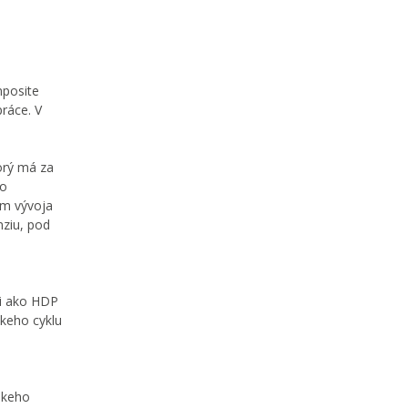
mposite
práce. V
orý má za
vo
om vývoja
nziu, pod
mi ako HDP
skeho cyklu
skeho