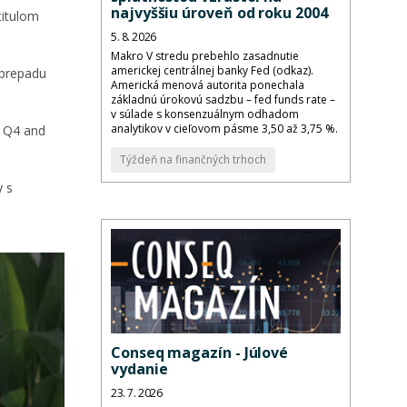
najvyššiu úroveň od roku 2004
titulom
5. 8. 2026
Makro V stredu prebehlo zasadnutie
americkej centrálnej banky Fed (odkaz).
 prepadu
Americká menová autorita ponechala
základnú úrokovú sadzbu – fed funds rate –
v súlade s konsenzuálnym odhadom
analytikov v cieľovom pásme 3,50 až 3,75 %.
: Q4 and
Týždeň na finančných trhoch
y s
Conseq magazín - Júlové
vydanie
23. 7. 2026