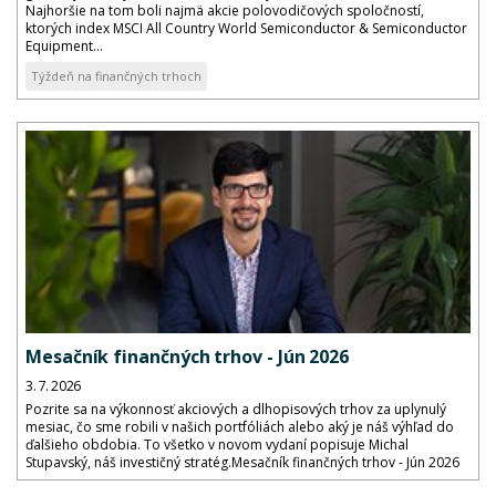
Najhoršie na tom boli najmä akcie polovodičových spoločností,
ktorých index MSCI All Country World Semiconductor & Semiconductor
Equipment...
Týždeň na finančných trhoch
Mesačník finančných trhov - Jún 2026
3. 7. 2026
Pozrite sa na výkonnosť akciových a dlhopisových trhov za uplynulý
mesiac, čo sme robili v našich portfóliách alebo aký je náš výhľad do
ďalšieho obdobia. To všetko v novom vydaní popisuje Michal
Stupavský, náš investičný stratég.Mesačník finančných trhov - Jún 2026