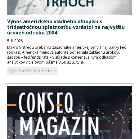
Výnos amerického vládneho dlhopisu s
tridsaťročnou splatnosťou vzrástol na najvyššiu
úroveň od roku 2004
5. 8. 2026
Makro V stredu prebehlo zasadnutie americkej centrálnej banky Fed
(odkaz). Americká menová autorita ponechala základnú úrokovú
sadzbu – fed funds rate – v súlade s konsenzuálnym odhadom
analytikov v cieľovom pásme 3,50 až 3,75 %.
Týždeň na finančných trhoch