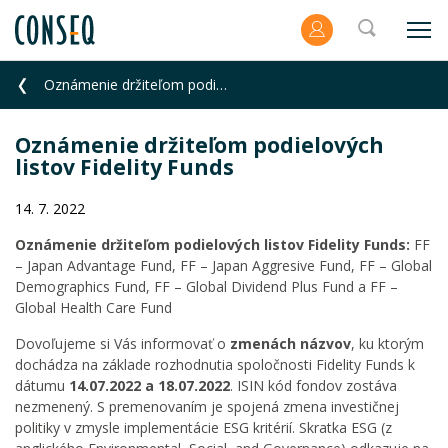
Oznámenie držiteľom podielových listov Fidelity Funds
Oznámenie držiteľom podielových
listov Fidelity Funds
14. 7. 2022
Oznámenie držiteľom podielových listov Fidelity Funds:
FF
– Japan Advantage Fund, FF – Japan Aggresive Fund, FF – Global
Demographics Fund, FF – Global Dividend Plus Fund a FF –
Global Health Care Fund
Dovoľujeme si Vás informovať o
zmenách názvov
, ku ktorým
dochádza na základe rozhodnutia spoločnosti Fidelity Funds k
dátumu
14.07.2022 a 18.07.2022
. ISIN kód fondov zostáva
nezmenený. S premenovaním je spojená zmena investičnej
politiky v zmysle implementácie ESG kritérií. Skratka ESG (z