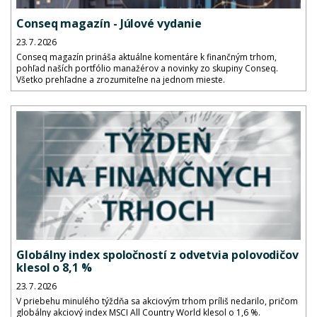
Conseq magazín - Júlové vydanie
23. 7. 2026
Conseq magazín prináša aktuálne komentáre k finančným trhom,
pohľad naších portfólio manažérov a novinky zo skupiny Conseq.
Všetko prehľadne a zrozumiteľne na jednom mieste.
Globálny index spoločností z odvetvia polovodičov
klesol o 8,1 %
23. 7. 2026
V priebehu minulého týždňa sa akciovým trhom príliš nedarilo, pričom
globálny akciový index MSCI All Country World klesol o 1,6 %.