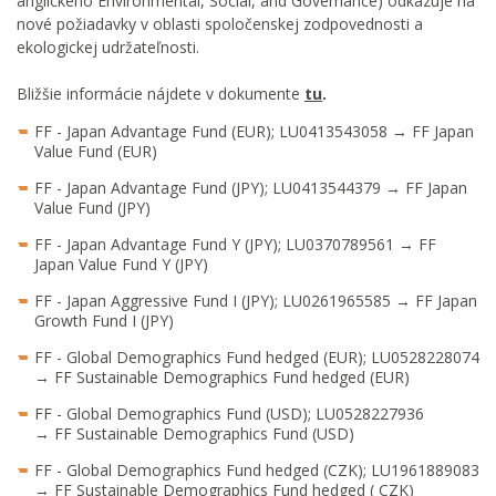
anglického Environmental, Social, and Governance) odkazuje na
nové požiadavky v oblasti spoločenskej zodpovednosti a
ekologickej udržateľnosti.
Bližšie informácie nájdete v dokumente
tu
.
FF - Japan Advantage Fund (EUR); LU0413543058 → FF Japan
Value Fund (EUR)
FF - Japan Advantage Fund (JPY); LU0413544379 → FF Japan
Value Fund (JPY)
FF - Japan Advantage Fund Y (JPY); LU0370789561 → FF
Japan Value Fund Y (JPY)
FF - Japan Aggressive Fund I (JPY); LU0261965585 → FF Japan
Growth Fund I (JPY)
FF - Global Demographics Fund hedged (EUR); LU0528228074
→ FF Sustainable Demographics Fund hedged (EUR)
FF - Global Demographics Fund (USD); LU0528227936
→ FF Sustainable Demographics Fund (USD)
FF - Global Demographics Fund hedged (CZK); LU1961889083
→ FF Sustainable Demographics Fund hedged ( CZK)