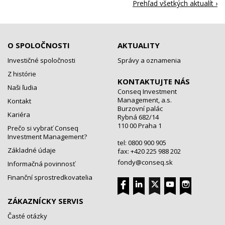
Prehľad všetkých aktualít ›
O SPOLOČNOSTI
AKTUALITY
Investičné spoločnosti
Správy a oznamenia
Z histórie
KONTAKTUJTE NÁS
Naši ľudia
Conseq Investment
Management, a.s.
Kontakt
Burzovní palác
Kariéra
Rybná 682/14
110 00 Praha 1
Prečo si vybrať Conseq
Investment Management?
tel: 0800 900 905
Základné údaje
fax: +420 225 988 202
fondy@conseq.sk
Informačná povinnosť
Finanční sprostredkovatelia
ZÁKAZNÍCKY SERVIS
Časté otázky