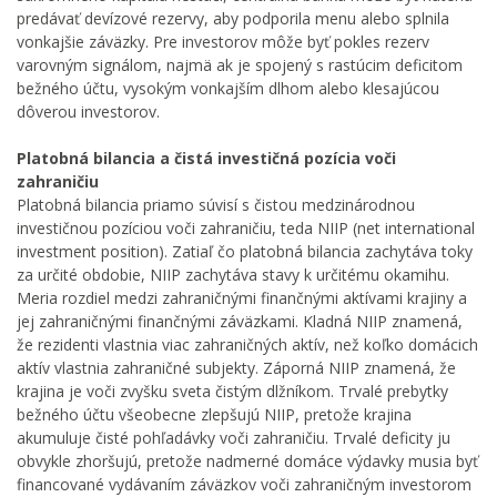
predávať devízové rezervy, aby podporila menu alebo splnila
vonkajšie záväzky. Pre investorov môže byť pokles rezerv
varovným signálom, najmä ak je spojený s rastúcim deficitom
bežného účtu, vysokým vonkajším dlhom alebo klesajúcou
dôverou investorov.
Platobná bilancia a čistá investičná pozícia voči
zahraničiu
Platobná bilancia priamo súvisí s čistou medzinárodnou
investičnou pozíciou voči zahraničiu, teda NIIP (net international
investment position). Zatiaľ čo platobná bilancia zachytáva toky
za určité obdobie, NIIP zachytáva stavy k určitému okamihu.
Meria rozdiel medzi zahraničnými finančnými aktívami krajiny a
jej zahraničnými finančnými záväzkami. Kladná NIIP znamená,
že rezidenti vlastnia viac zahraničných aktív, než koľko domácich
aktív vlastnia zahraničné subjekty. Záporná NIIP znamená, že
krajina je voči zvyšku sveta čistým dlžníkom. Trvalé prebytky
bežného účtu všeobecne zlepšujú NIIP, pretože krajina
akumuluje čisté pohľadávky voči zahraničiu. Trvalé deficity ju
obvykle zhoršujú, pretože nadmerné domáce výdavky musia byť
financované vydávaním záväzkov voči zahraničným investorom