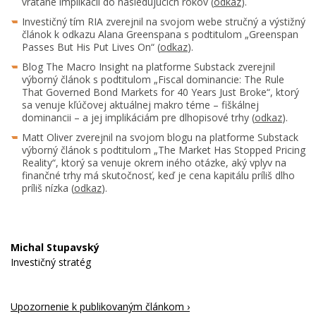
vrátane implikácií do nasledujúcich rokov (
odkaz
).
Investičný tím RIA zverejnil na svojom webe stručný a výstižný
článok k odkazu Alana Greenspana s podtitulom „Greenspan
Passes But His Put Lives On“ (
odkaz
).
Blog The Macro Insight na platforme Substack zverejnil
výborný článok s podtitulom „Fiscal dominancie: The Rule
That Governed Bond Markets for 40 Years Just Broke“, ktorý
sa venuje kľúčovej aktuálnej makro téme – fiškálnej
dominancii – a jej implikáciám pre dlhopisové trhy (
odkaz
).
Matt Oliver zverejnil na svojom blogu na platforme Substack
výborný článok s podtitulom „The Market Has Stopped Pricing
Reality“, ktorý sa venuje okrem iného otázke, aký vplyv na
finančné trhy má skutočnosť, keď je cena kapitálu príliš dlho
príliš nízka (
odkaz
).
Michal Stupavský
Investičný stratég
Upozornenie k publikovaným článkom ›