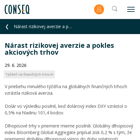
Nárast rizikovej averzie a pokles akciových trhov
Nárast rizikovej averzie a pokles
akciových trhov
29. 6. 2026
Týždeň na finančných trhoch
V priebehu minulého týždňa na globálnych finančných trhoch
vzrástla riziková averzia.
Dolár vo výsledku posilnil, keď dolárový index DXY vzrástol o
0,5% na hladinu 101,4 bodov.
Dlhopisové trhy v priemere mierne posilnili. Globálny dlhopisový
index Bloomberg Global Aggregate pripísal zisk 0,2 % s tým, že
priemerný globálny dlhopisový výnos do doby splatnosti