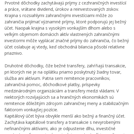
Prvotné dôchodky zachytávajú príjmy z cezhraničných investícií
a práce, vrátane dividend, úrokov a reinvestovaných ziskov.
Krajina s rozsiahlymi zahraničnými investíciami môže zo
zahraničia prijímať významné príjmy, ktoré podporujú jej bežný
účet. Naopak krajina s vysokým vonkajším dlhom alebo s
veľkým objemom domácich aktív vlastnených zahraničnými
investormi môže vyplácať značné príjmy do zahraničia, čo bežný
účet oslabuje aj vtedy, keď obchodná bilancia pôsobí relatívne
priaznivo.
Druhotné dôchodky, čiže bežné transfery, zahŕňajú transakcie,
pri ktorých nie je na oplátku priamo poskytnutý žiadny tovar,
služba ani aktívum. Patria sem remitencie pracovníkov,
zahraničná pomoc, dôchodkové platby, príspevky
medzinárodným organizáciám a transfery medzi vládami. V
niektorých rozvíjajúcich sa a hraničných ekonomikách sú
remitencie dôležitým zdrojom zahraničnej meny a stabilizačným
faktorom vonkajšej pozície.
Kapitálový účet býva obvykle menší ako bežný a finančný účet.
Zachytáva kapitálové transfery a transakcie s nevyrobenými
nefinančnými aktívami, ako je odpustenie dlhu, investičné