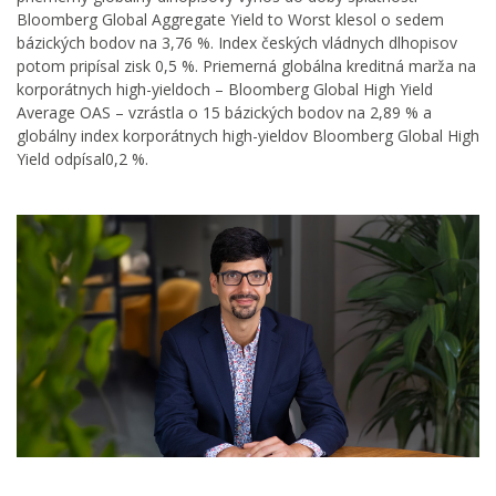
Bloomberg Global Aggregate Yield to Worst klesol o sedem
bázických bodov na 3,76 %. Index českých vládnych dlhopisov
potom pripísal zisk 0,5 %. Priemerná globálna kreditná marža na
korporátnych high-yieldoch – Bloomberg Global High Yield
Average OAS – vzrástla o 15 bázických bodov na 2,89 % a
globálny index korporátnych high-yieldov Bloomberg Global High
Yield odpísal0,2 %.