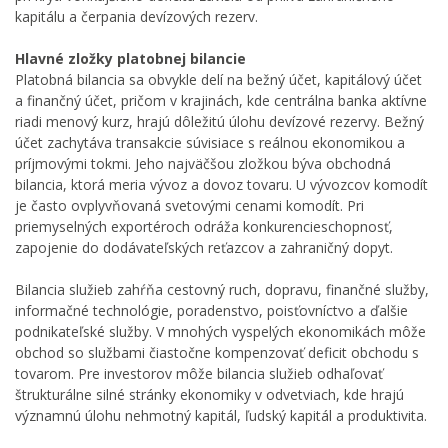
kapitálu a čerpania devízových rezerv.
Hlavné zložky platobnej bilancie
Platobná bilancia sa obvykle delí na bežný účet, kapitálový účet
a finančný účet, pričom v krajinách, kde centrálna banka aktívne
riadi menový kurz, hrajú dôležitú úlohu devízové rezervy. Bežný
účet zachytáva transakcie súvisiace s reálnou ekonomikou a
príjmovými tokmi. Jeho najväčšou zložkou býva obchodná
bilancia, ktorá meria vývoz a dovoz tovaru. U vývozcov komodít
je často ovplyvňovaná svetovými cenami komodít. Pri
priemyselných exportéroch odráža konkurencieschopnosť,
zapojenie do dodávateľských reťazcov a zahraničný dopyt.
Bilancia služieb zahŕňa cestovný ruch, dopravu, finančné služby,
informačné technológie, poradenstvo, poisťovníctvo a ďalšie
podnikateľské služby. V mnohých vyspelých ekonomikách môže
obchod so službami čiastočne kompenzovať deficit obchodu s
tovarom. Pre investorov môže bilancia služieb odhaľovať
štrukturálne silné stránky ekonomiky v odvetviach, kde hrajú
významnú úlohu nehmotný kapitál, ľudský kapitál a produktivita.