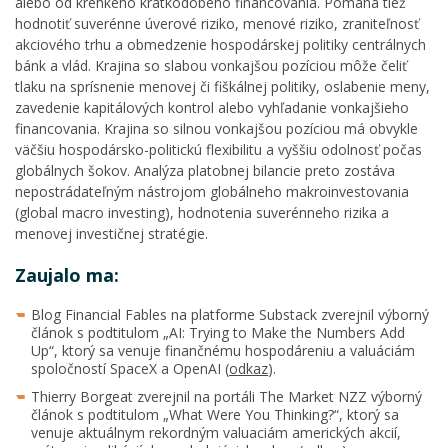
alebo od krehkého krátkodobého financovania. Pomáha tiež
hodnotiť suverénne úverové riziko, menové riziko, zraniteľnosť
akciového trhu a obmedzenie hospodárskej politiky centrálnych
bánk a vlád. Krajina so slabou vonkajšou pozíciou môže čeliť
tlaku na sprísnenie menovej či fiškálnej politiky, oslabenie meny,
zavedenie kapitálových kontrol alebo vyhľadanie vonkajšieho
financovania. Krajina so silnou vonkajšou pozíciou má obvykle
väčšiu hospodársko-politickú flexibilitu a vyššiu odolnosť počas
globálnych šokov. Analýza platobnej bilancie preto zostáva
nepostrádateľným nástrojom globálneho makroinvestovania
(global macro investing), hodnotenia suverénneho rizika a
menovej investičnej stratégie.
Zaujalo ma:
Blog Financial Fables na platforme Substack zverejnil výborný
článok s podtitulom „AI: Trying to Make the Numbers Add
Up“, ktorý sa venuje finančnému hospodáreniu a valuáciám
spoločností SpaceX a OpenAI (
odkaz
).
Thierry Borgeat zverejnil na portáli The Market NZZ výborný
článok s podtitulom „What Were You Thinking?“, ktorý sa
venuje aktuálnym rekordným valuaciám amerických akcií,