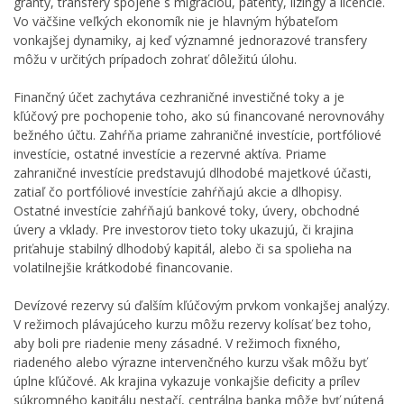
granty, transfery spojené s migráciou, patenty, lízingy a licencie.
Vo väčšine veľkých ekonomík nie je hlavným hýbateľom
vonkajšej dynamiky, aj keď významné jednorazové transfery
môžu v určitých prípadoch zohrať dôležitú úlohu.
Finančný účet zachytáva cezhraničné investičné toky a je
kľúčový pre pochopenie toho, ako sú financované nerovnováhy
bežného účtu. Zahŕňa priame zahraničné investície, portfóliové
investície, ostatné investície a rezervné aktíva. Priame
zahraničné investície predstavujú dlhodobé majetkové účasti,
zatiaľ čo portfóliové investície zahŕňajú akcie a dlhopisy.
Ostatné investície zahŕňajú bankové toky, úvery, obchodné
úvery a vklady. Pre investorov tieto toky ukazujú, či krajina
priťahuje stabilný dlhodobý kapitál, alebo či sa spolieha na
volatilnejšie krátkodobé financovanie.
Devízové rezervy sú ďalším kľúčovým prvkom vonkajšej analýzy.
V režimoch plávajúceho kurzu môžu rezervy kolísať bez toho,
aby boli pre riadenie meny zásadné. V režimoch fixného,
riadeného alebo výrazne intervenčného kurzu však môžu byť
úplne kľúčové. Ak krajina vykazuje vonkajšie deficity a prílev
súkromného kapitálu nestačí, centrálna banka môže byť nútená