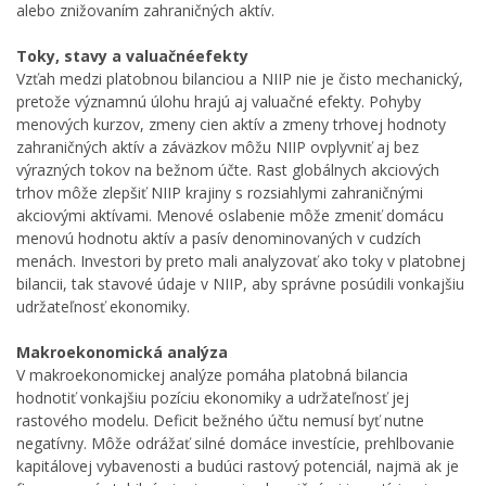
alebo znižovaním zahraničných aktív.
Toky, stavy a valuačnéefekty
Vzťah medzi platobnou bilanciou a NIIP nie je čisto mechanický,
pretože významnú úlohu hrajú aj valuačné efekty. Pohyby
menových kurzov, zmeny cien aktív a zmeny trhovej hodnoty
zahraničných aktív a záväzkov môžu NIIP ovplyvniť aj bez
výrazných tokov na bežnom účte. Rast globálnych akciových
trhov môže zlepšiť NIIP krajiny s rozsiahlymi zahraničnými
akciovými aktívami. Menové oslabenie môže zmeniť domácu
menovú hodnotu aktív a pasív denominovaných v cudzích
menách. Investori by preto mali analyzovať ako toky v platobnej
bilancii, tak stavové údaje v NIIP, aby správne posúdili vonkajšiu
udržateľnosť ekonomiky.
Makroekonomická analýza
V makroekonomickej analýze pomáha platobná bilancia
hodnotiť vonkajšiu pozíciu ekonomiky a udržateľnosť jej
rastového modelu. Deficit bežného účtu nemusí byť nutne
negatívny. Môže odrážať silné domáce investície, prehlbovanie
kapitálovej vybavenosti a budúci rastový potenciál, najmä ak je