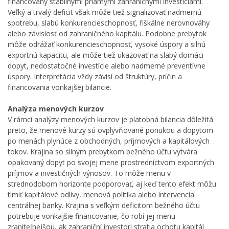
financovaný stabilnými priamymi zahraničnými investíciami.
Veľký a trvalý deficit však môže tiež signalizovať nadmernú
spotrebu, slabú konkurencieschopnosť, fiškálne nerovnováhy
alebo závislosť od zahraničného kapitálu. Podobne prebytok
môže odrážať konkurencieschopnosť, vysoké úspory a silnú
exportnú kapacitu, ale môže tiež ukazovať na slabý domáci
dopyt, nedostatočné investície alebo nadmerné preventívne
úspory. Interpretácia vždy závisí od štruktúry, príčin a
financovania vonkajšej bilancie.
Analýza menových kurzov
V rámci analýzy menových kurzov je platobná bilancia dôležitá
preto, že menové kurzy sú ovplyvňované ponukou a dopytom
po menách plynúce z obchodných, príjmových a kapitálových
tokov. Krajina so silným prebytkom bežného účtu vytvára
opakovaný dopyt po svojej mene prostredníctvom exportných
príjmov a investičných výnosov. To môže menu v
strednodobom horizonte podporovať, aj keď tento efekt môžu
tlmiť kapitálové odlivy, menová politika alebo intervencia
centrálnej banky. Krajina s veľkým deficitom bežného účtu
potrebuje vonkajšie financovanie, čo robí jej menu
zraniteľnejšou, ak zahraniční investori stratia ochotu kapitál