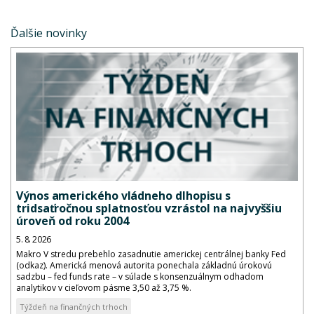
Ďalšie novinky
Výnos amerického vládneho dlhopisu s
tridsaťročnou splatnosťou vzrástol na najvyššiu
úroveň od roku 2004
5. 8. 2026
Makro V stredu prebehlo zasadnutie americkej centrálnej banky Fed
(odkaz). Americká menová autorita ponechala základnú úrokovú
sadzbu – fed funds rate – v súlade s konsenzuálnym odhadom
analytikov v cieľovom pásme 3,50 až 3,75 %.
Týždeň na finančných trhoch