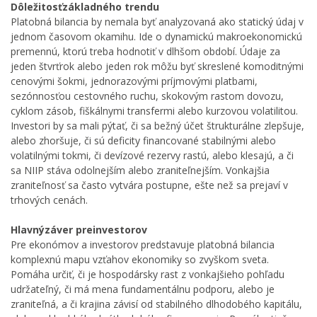
Dôležitosťzákladného trendu
Platobná bilancia by nemala byť analyzovaná ako statický údaj v
jednom časovom okamihu. Ide o dynamickú makroekonomickú
premennú, ktorú treba hodnotiť v dlhšom období. Údaje za
jeden štvrťrok alebo jeden rok môžu byť skreslené komoditnými
cenovými šokmi, jednorazovými príjmovými platbami,
sezónnosťou cestovného ruchu, skokovým rastom dovozu,
cyklom zásob, fiškálnymi transfermi alebo kurzovou volatilitou.
Investori by sa mali pýtať, či sa bežný účet štrukturálne zlepšuje,
alebo zhoršuje, či sú deficity financované stabilnými alebo
volatilnými tokmi, či devízové rezervy rastú, alebo klesajú, a či
sa NIIP stáva odolnejším alebo zraniteľnejším. Vonkajšia
zraniteľnosť sa často vytvára postupne, ešte než sa prejaví v
trhových cenách.
Hlavnýzáver preinvestorov
Pre ekonómov a investorov predstavuje platobná bilancia
komplexnú mapu vzťahov ekonomiky so zvyškom sveta.
Pomáha určiť, či je hospodársky rast z vonkajšieho pohľadu
udržateľný, či má mena fundamentálnu podporu, alebo je
zraniteľná, a či krajina závisí od stabilného dlhodobého kapitálu,