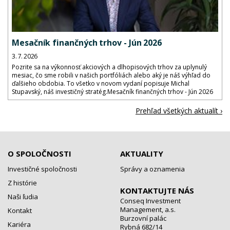
Mesačník finančných trhov - Jún 2026
3. 7. 2026
Pozrite sa na výkonnosť akciových a dlhopisových trhov za uplynulý
mesiac, čo sme robili v našich portfóliách alebo aký je náš výhľad do
ďalšieho obdobia. To všetko v novom vydaní popisuje Michal
Stupavský, náš investičný stratég.Mesačník finančných trhov - Jún 2026
Prehľad všetkých aktualít ›
O SPOLOČNOSTI
AKTUALITY
Investičné spoločnosti
Správy a oznamenia
Z histórie
KONTAKTUJTE NÁS
Naši ľudia
Conseq Investment
Management, a.s.
Kontakt
Burzovní palác
Kariéra
Rybná 682/14