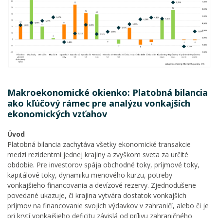
Makroekonomické okienko: Platobná bilancia
ako kľúčový rámec pre analýzu vonkajších
ekonomických vzťahov
Úvod
Platobná bilancia zachytáva všetky ekonomické transakcie
medzi rezidentmi jednej krajiny a zvyškom sveta za určité
obdobie. Pre investorov spája obchodné toky, príjmové toky,
kapitálové toky, dynamiku menového kurzu, potreby
vonkajšieho financovania a devízové rezervy. Zjednodušene
povedané ukazuje, či krajina vytvára dostatok vonkajších
príjmov na financovanie svojich výdavkov v zahraničí, alebo či je
pri krytí vonkajšieho deficitu závislá od prílivu zahraničného