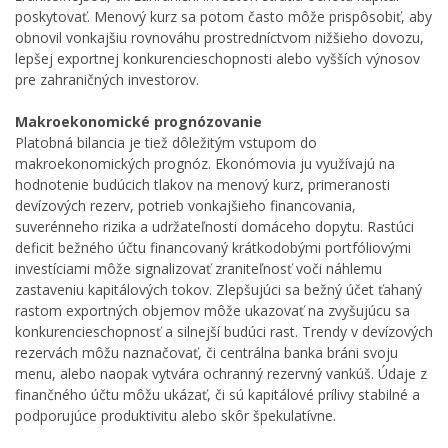
poskytovať. Menový kurz sa potom často môže prispôsobiť, aby
obnovil vonkajšiu rovnováhu prostredníctvom nižšieho dovozu,
lepšej exportnej konkurencieschopnosti alebo vyšších výnosov
pre zahraničných investorov.
Makroekonomické prognózovanie
Platobná bilancia je tiež dôležitým vstupom do
makroekonomických prognóz. Ekonómovia ju využívajú na
hodnotenie budúcich tlakov na menový kurz, primeranosti
devízových rezerv, potrieb vonkajšieho financovania,
suverénneho rizika a udržateľnosti domáceho dopytu. Rastúci
deficit bežného účtu financovaný krátkodobými portfóliovými
investíciami môže signalizovať zraniteľnosť voči náhlemu
zastaveniu kapitálových tokov. Zlepšujúci sa bežný účet ťahaný
rastom exportných objemov môže ukazovať na zvyšujúcu sa
konkurencieschopnosť a silnejší budúci rast. Trendy v devízových
rezervách môžu naznačovať, či centrálna banka bráni svoju
menu, alebo naopak vytvára ochranný rezervný vankúš. Údaje z
finančného účtu môžu ukázať, či sú kapitálové prílivy stabilné a
podporujúce produktivitu alebo skôr špekulatívne.