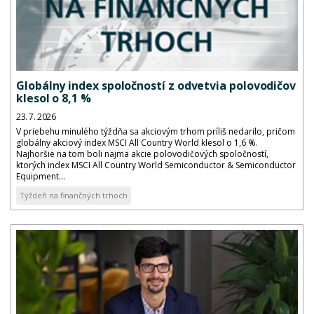
Globálny index spoločností z odvetvia polovodičov
klesol o 8,1 %
23. 7. 2026
V priebehu minulého týždňa sa akciovým trhom príliš nedarilo, pričom
globálny akciový index MSCI All Country World klesol o 1,6 %.
Najhoršie na tom boli najmä akcie polovodičových spoločností,
ktorých index MSCI All Country World Semiconductor & Semiconductor
Equipment...
Týždeň na finančných trhoch