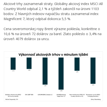
Akciové trhy zaznamenali straty. Globálny akciový index MSCI All
Country World odpísal 2,1 % a týždeň zakončil na úrovni 1103
bodov. Z hlavných indexov najväčšiu stratu zaznamenal index
Magnificent 7, ktorý odpísal dokonca 5,5 %.
Cena severomorskej ropy Brent výrazne poklesla, konkrétne o
10,6 % na úroveň 72 dolárov za barel. Zlato pokleslo o 3,4% na
úroveň 4079 dolárov za uncu.