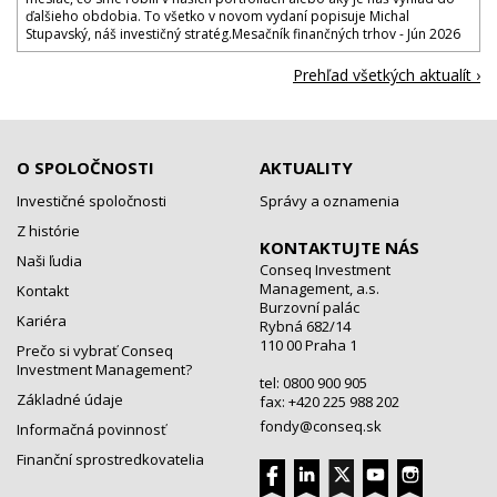
ďalšieho obdobia. To všetko v novom vydaní popisuje Michal
Stupavský, náš investičný stratég.Mesačník finančných trhov - Jún 2026
Prehľad všetkých aktualít ›
O SPOLOČNOSTI
AKTUALITY
Investičné spoločnosti
Správy a oznamenia
Z histórie
KONTAKTUJTE NÁS
Naši ľudia
Conseq Investment
Management, a.s.
Kontakt
Burzovní palác
Kariéra
Rybná 682/14
110 00 Praha 1
Prečo si vybrať Conseq
Investment Management?
tel: 0800 900 905
Základné údaje
fax: +420 225 988 202
fondy@conseq.sk
Informačná povinnosť
Finanční sprostredkovatelia