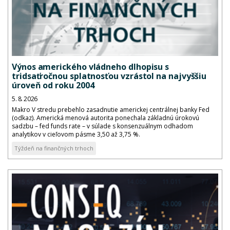
Výnos amerického vládneho dlhopisu s
tridsaťročnou splatnosťou vzrástol na najvyššiu
úroveň od roku 2004
5. 8. 2026
Makro V stredu prebehlo zasadnutie americkej centrálnej banky Fed
(odkaz). Americká menová autorita ponechala základnú úrokovú
sadzbu – fed funds rate – v súlade s konsenzuálnym odhadom
analytikov v cieľovom pásme 3,50 až 3,75 %.
Týždeň na finančných trhoch