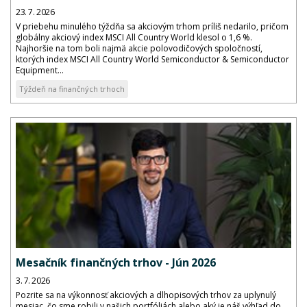
23. 7. 2026
V priebehu minulého týždňa sa akciovým trhom príliš nedarilo, pričom
globálny akciový index MSCI All Country World klesol o 1,6 %.
Najhoršie na tom boli najmä akcie polovodičových spoločností,
ktorých index MSCI All Country World Semiconductor & Semiconductor
Equipment...
Týždeň na finančných trhoch
Mesačník finančných trhov - Jún 2026
3. 7. 2026
Pozrite sa na výkonnosť akciových a dlhopisových trhov za uplynulý
mesiac, čo sme robili v našich portfóliách alebo aký je náš výhľad do