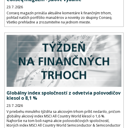
23. 7. 2026
Conseq magazín prináša aktuálne komentáre k finančným trhom,
pohľad naších portfólio manažérov a novinky zo skupiny Conseq.
Všetko prehľadne a zrozumiteľne na jednom mieste.
Globálny index spoločností z odvetvia polovodičov
klesol o 8,1 %
23. 7. 2026
V priebehu minulého týždňa sa akciovým trhom príliš nedarilo, pričom
globálny akciový index MSCI All Country World klesol o 1,6 %.
Najhoršie na tom boli najmä akcie polovodičových spoločností,
ktorých index MSCI All Country World Semiconductor & Semiconductor