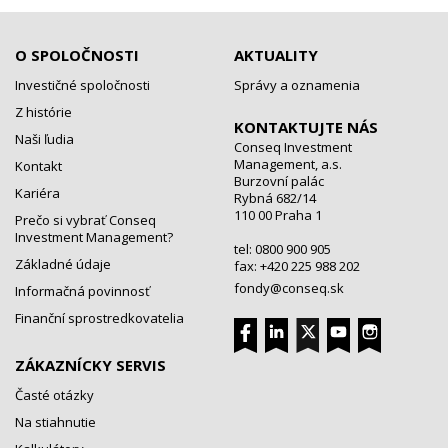
O SPOLOČNOSTI
AKTUALITY
Investičné spoločnosti
Správy a oznamenia
Z histórie
KONTAKTUJTE NÁS
Naši ľudia
Conseq Investment
Management, a.s.
Kontakt
Burzovní palác
Kariéra
Rybná 682/14
110 00 Praha 1
Prečo si vybrať Conseq
Investment Management?
tel: 0800 900 905
Základné údaje
fax: +420 225 988 202
fondy@conseq.sk
Informačná povinnosť
Finanční sprostredkovatelia
ZÁKAZNÍCKY SERVIS
Časté otázky
Na stiahnutie