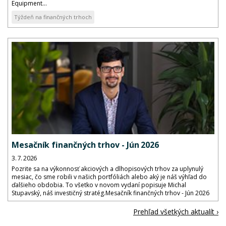
Equipment...
Týždeň na finančných trhoch
Mesačník finančných trhov - Jún 2026
3. 7. 2026
Pozrite sa na výkonnosť akciových a dlhopisových trhov za uplynulý
mesiac, čo sme robili v našich portfóliách alebo aký je náš výhľad do
ďalšieho obdobia. To všetko v novom vydaní popisuje Michal
Stupavský, náš investičný stratég.Mesačník finančných trhov - Jún 2026
Prehľad všetkých aktualít ›