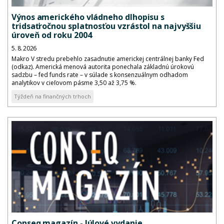
Výnos amerického vládneho dlhopisu s
tridsaťročnou splatnosťou vzrástol na najvyššiu
úroveň od roku 2004
5. 8. 2026
Makro V stredu prebehlo zasadnutie americkej centrálnej banky Fed
(odkaz). Americká menová autorita ponechala základnú úrokovú
sadzbu – fed funds rate – v súlade s konsenzuálnym odhadom
analytikov v cieľovom pásme 3,50 až 3,75 %.
Týždeň na finančných trhoch
Conseq magazín - Júlové vydanie