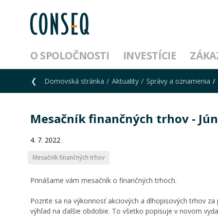
O SPOLOČNOSTI
INVESTÍCIE
ZÁKA
Domovská stránka
Aktuality
Správy a oznamenia
Mesačník finančných trhov - Jún
4. 7. 2022
Mesačník finančných trhov
Prinášame vám mesačník o finančných trhoch.
Pozrite sa na výkonnosť akciových a dlhopisových trhov za p
výhľad na ďalšie obdobie. To všetko popisuje v novom vydan