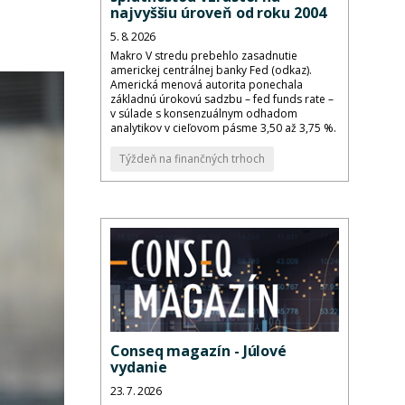
najvyššiu úroveň od roku 2004
5. 8. 2026
Makro V stredu prebehlo zasadnutie
americkej centrálnej banky Fed (odkaz).
Americká menová autorita ponechala
základnú úrokovú sadzbu – fed funds rate –
v súlade s konsenzuálnym odhadom
analytikov v cieľovom pásme 3,50 až 3,75 %.
Týždeň na finančných trhoch
Conseq magazín - Júlové
vydanie
23. 7. 2026