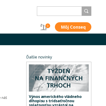
Môj Conseq
0
Ďalšie novinky
Výnos amerického vládneho
e náš
dlhopisu s tridsaťročnou
splatnosťou vzrástol na