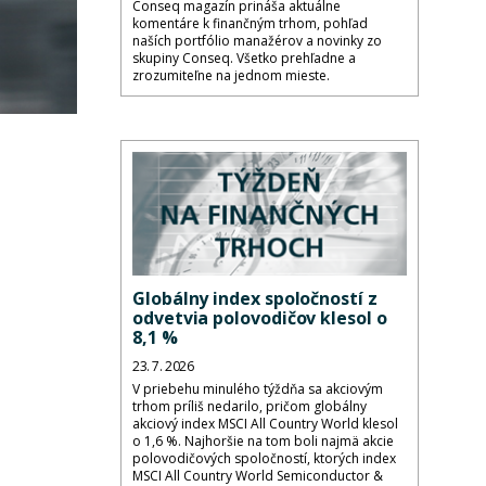
Conseq magazín prináša aktuálne
komentáre k finančným trhom, pohľad
naších portfólio manažérov a novinky zo
skupiny Conseq. Všetko prehľadne a
zrozumiteľne na jednom mieste.
Globálny index spoločností z
odvetvia polovodičov klesol o
8,1 %
23. 7. 2026
V priebehu minulého týždňa sa akciovým
trhom príliš nedarilo, pričom globálny
akciový index MSCI All Country World klesol
o 1,6 %. Najhoršie na tom boli najmä akcie
polovodičových spoločností, ktorých index
MSCI All Country World Semiconductor &