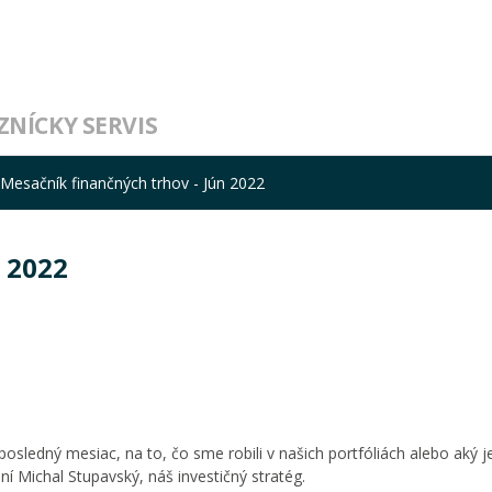
ZNÍCKY SERVIS
Mesačník finančných trhov - Jún 2022
 2022
osledný mesiac, na to, čo sme robili v našich portfóliách alebo aký j
í Michal Stupavský, náš investičný stratég.