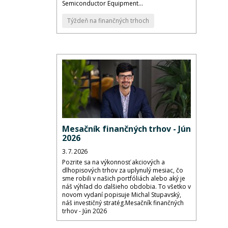
Semiconductor Equipment...
Týždeň na finančných trhoch
Mesačník finančných trhov - Jún
2026
3. 7. 2026
Pozrite sa na výkonnosť akciových a
dlhopisových trhov za uplynulý mesiac, čo
sme robili v našich portfóliách alebo aký je
náš výhľad do ďalšieho obdobia. To všetko v
novom vydaní popisuje Michal Stupavský,
náš investičný stratég.Mesačník finančných
trhov - Jún 2026