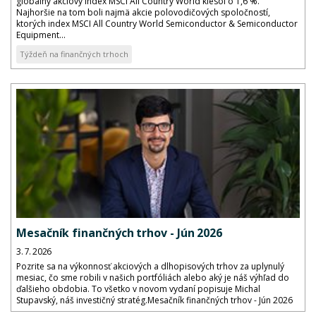
globálny akciový index MSCI All Country World klesol o 1,6 %.
Najhoršie na tom boli najmä akcie polovodičových spoločností,
ktorých index MSCI All Country World Semiconductor & Semiconductor
Equipment...
Týždeň na finančných trhoch
Mesačník finančných trhov - Jún 2026
3. 7. 2026
Pozrite sa na výkonnosť akciových a dlhopisových trhov za uplynulý
mesiac, čo sme robili v našich portfóliách alebo aký je náš výhľad do
ďalšieho obdobia. To všetko v novom vydaní popisuje Michal
Stupavský, náš investičný stratég.Mesačník finančných trhov - Jún 2026