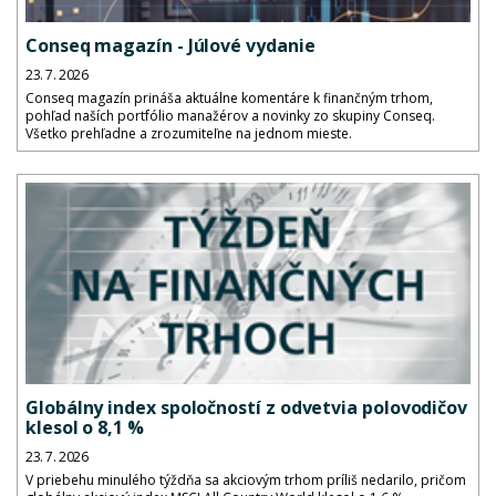
Conseq magazín - Júlové vydanie
23. 7. 2026
Conseq magazín prináša aktuálne komentáre k finančným trhom,
pohľad naších portfólio manažérov a novinky zo skupiny Conseq.
Všetko prehľadne a zrozumiteľne na jednom mieste.
Globálny index spoločností z odvetvia polovodičov
klesol o 8,1 %
23. 7. 2026
V priebehu minulého týždňa sa akciovým trhom príliš nedarilo, pričom