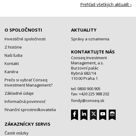
Prehľad všetkých aktualít ›
O SPOLOČNOSTI
AKTUALITY
Investičné spoločnosti
Správy a oznamenia
Z histórie
KONTAKTUJTE NÁS
Naši ľudia
Conseq Investment
Management, a.s.
Kontakt
Burzovní palác
Kariéra
Rybná 682/14
110 00 Praha 1
Prečo si vybrať Conseq
Investment Management?
tel: 0800 900 905
Základné údaje
fax: +420 225 988 202
fondy@conseq.sk
Informačná povinnosť
Finanční sprostredkovatelia
ZÁKAZNÍCKY SERVIS
Časté otázky