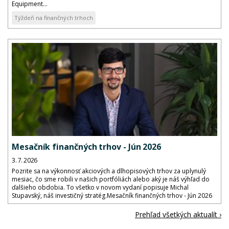
Equipment...
Týždeň na finančných trhoch
Mesačník finančných trhov - Jún 2026
3. 7. 2026
Pozrite sa na výkonnosť akciových a dlhopisových trhov za uplynulý
mesiac, čo sme robili v našich portfóliách alebo aký je náš výhľad do
ďalšieho obdobia. To všetko v novom vydaní popisuje Michal
Stupavský, náš investičný stratég.Mesačník finančných trhov - Jún 2026
Prehľad všetkých aktualít ›