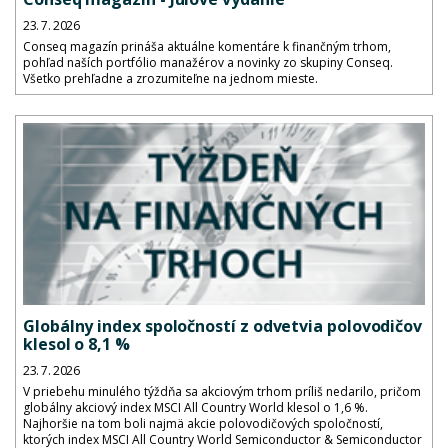
23. 7. 2026
Conseq magazín prináša aktuálne komentáre k finančným trhom,
pohľad naších portfólio manažérov a novinky zo skupiny Conseq.
Všetko prehľadne a zrozumiteľne na jednom mieste.
Globálny index spoločností z odvetvia polovodičov
klesol o 8,1 %
23. 7. 2026
V priebehu minulého týždňa sa akciovým trhom príliš nedarilo, pričom
globálny akciový index MSCI All Country World klesol o 1,6 %.
Najhoršie na tom boli najmä akcie polovodičových spoločností,
ktorých index MSCI All Country World Semiconductor & Semiconductor