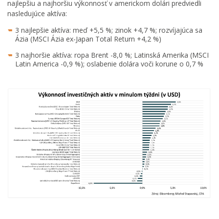
najlepšiu a najhoršiu výkonnosť v americkom dolári predviedli
nasledujúce aktíva:
3 najlepšie aktíva: meď +5,5 %; zinok +4,7 %; rozvíjajúca sa
Ázia (MSCI Ázia ex-Japan Total Return +4,2 %)
3 najhoršie aktíva: ropa Brent -8,0 %; Latinská Amerika (MSCI
Latin America -0,9 %); oslabenie dolára voči korune o 0,7 %