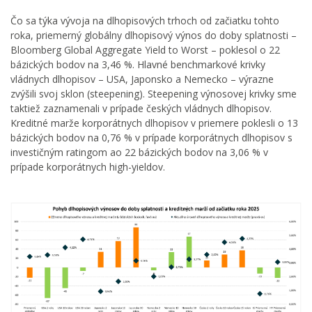
Čo sa týka vývoja na dlhopisových trhoch od začiatku tohto
roka, priemerný globálny dlhopisový výnos do doby splatnosti –
Bloomberg Global Aggregate Yield to Worst – poklesol o 22
bázických bodov na 3,46 %. Hlavné benchmarkové krivky
vládnych dlhopisov – USA, Japonsko a Nemecko – výrazne
zvýšili svoj sklon (steepening). Steepening výnosovej krivky sme
taktiež zaznamenali v prípade českých vládnych dlhopisov.
Kreditné marže korporátnych dlhopisov v priemere poklesli o 13
bázických bodov na 0,76 % v prípade korporátnych dlhopisov s
investičným ratingom ao 22 bázických bodov na 3,06 % v
prípade korporátnych high-yieldov.