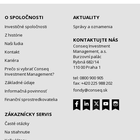
O SPOLOČNOSTI
AKTUALITY
Investičné spoločnosti
Správy a oznamenia
Z histórie
KONTAKTUJTE NÁS
Naši ľudia
Conseq Investment
Management, a.s.
Kontakt
Burzovní palác
Kariéra
Rybná 682/14
110 00 Praha 1
Prečo si vybrať Conseq
Investment Management?
tel: 0800 900 905
Základné údaje
fax: +420 225 988 202
fondy@conseq.sk
Informačná povinnosť
Finanční sprostredkovatelia
ZÁKAZNÍCKY SERVIS
Časté otázky
Na stiahnutie