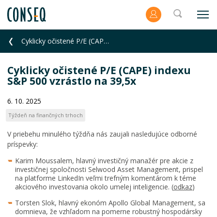
Cyklicky očistené P/E (CAPE) indexu S&P 500 vzrástlo na 39,5x
Cyklicky očistené P/E (CAPE) indexu
S&P 500 vzrástlo na 39,5x
6. 10. 2025
Týždeň na finančných trhoch
V priebehu minulého týždňa nás zaujali nasledujúce odborné
príspevky:
Karim Moussalem, hlavný investičný manažér pre akcie z
investičnej spoločnosti Selwood Asset Management, prispel
na platforme LinkedIn veľmi trefným komentárom k téme
akciového investovania okolo umelej inteligencie. (
odkaz
)
Torsten Slok, hlavný ekonóm Apollo Global Management, sa
domnieva, že vzhľadom na pomerne robustný hospodársky