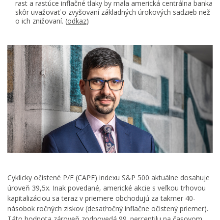
rast a rastúce inflačné tlaky by mala americká centrálna banka
skôr uvažovať o zvyšovaní základných úrokových sadzieb než
o ich znižovaní. (
odkaz
)
Cyklicky očistené P/E (CAPE) indexu S&P 500 aktuálne dosahuje
úroveň 39,5x. Inak povedané, americké akcie s veľkou trhovou
kapitalizáciou sa teraz v priemere obchodujú za takmer 40-
násobok ročných ziskov (desaťročný inflačne očistený priemer).
Táto hodnota zároveň zodpovedá 99. percentilu na časovom