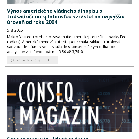
Výnos amerického vládneho dlhopisu s
tridsaťročnou splatnosťou vzrástol na najvyššiu
úroveň od roku 2004
5. 8. 2026
Makro V stredu prebehlo zasadnutie americkej centrálnej banky Fed
(odkaz). Americká menová autorita ponechala základnú úrokovú
sadzbu – fed funds rate – v súlade s konsenzuálnym odhadom
analytikov v cieľovom pásme 3,50 až 3,75 %.
Týždeň na finančných trhoch
Conseq magazín - Júlové vydanie