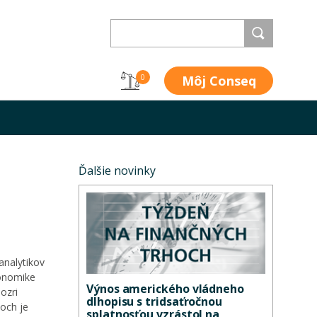
Môj Conseq
0
Ďalšie novinky
analytikov
konomike
Výnos amerického vládneho
ozri
dlhopisu s tridsaťročnou
och je
splatnosťou vzrástol na