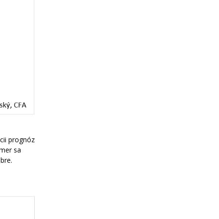
cii prognóz
emer sa
bre.