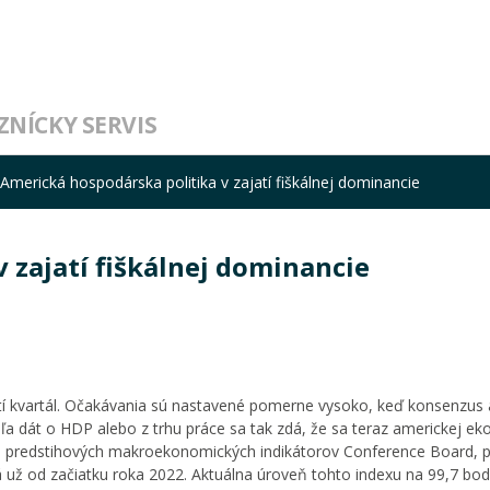
ZNÍCKY SERVIS
Americká hospodárska politika v zajatí fiškálnej dominancie
 zajatí fiškálnej dominancie
etí kvartál. Očakávania sú nastavené pomerne vysoko, keď konsenzus 
ľa dát o HDP alebo z trhu práce sa tak zdá, že sa teraz americkej e
ch predstihových makroekonomických indikátorov Conference Board, p
á už od začiatku roka 2022. Aktuálna úroveň tohto indexu na 99,7 bod