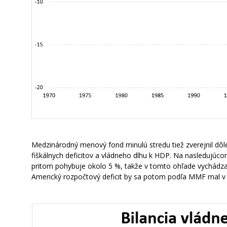
Medzinárodný menový fond minulú stredu tiež zverejnil dôlež
fiškálnych deficitov a vládneho dlhu k HDP. Na nasledujúc
pritom pohybuje okolo 5 %, takže v tomto ohľade vychádza
Americký rozpočtový deficit by sa potom podľa MMF mal v 