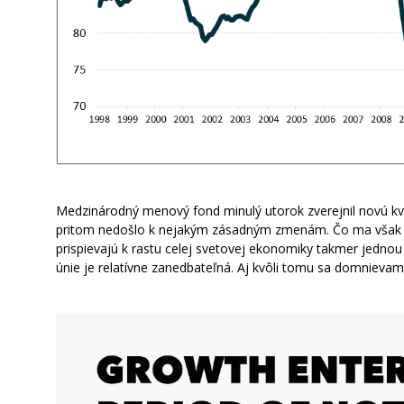
Medzinárodný menový fond minulý utorok zverejnil novú kv
pritom nedošlo k nejakým zásadným zmenám. Čo ma však zau
prispievajú k rastu celej svetovej ekonomiky takmer jedno
únie je relatívne zanedbateľná. Aj kvôli tomu sa domnievam,