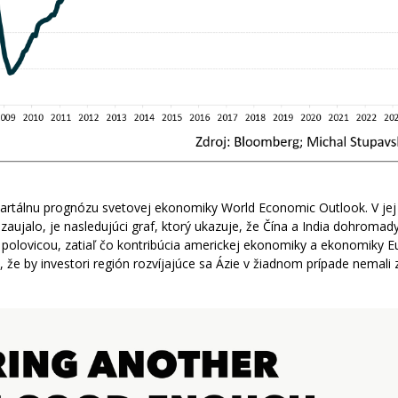
artálnu prognózu svetovej ekonomiky World Economic Outlook. V jej
jalo, je nasledujúci graf, ktorý ukazuje, že Čína a India dohromad
u polovicou, zatiaľ čo kontribúcia americkej ekonomiky a ekonomiky E
 že by investori región rozvíjajúce sa Ázie v žiadnom prípade nemali 