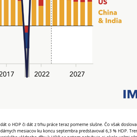
át o HDP či dát z trhu práce teraz pomerne slušne. Čo však doslova 
alendárnych mesiacov ku koncu septembra predstavoval 6,3 % HDP. Tre