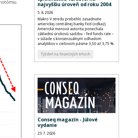
chotómiu.
najvyššiu úroveň od roku 2004
5. 8. 2026
Makro V stredu prebehlo zasadnutie
americkej centrálnej banky Fed (odkaz).
Americká menová autorita ponechala
základnú úrokovú sadzbu – fed funds rate –
v súlade s konsenzuálnym odhadom
analytikov v cieľovom pásme 3,50 až 3,75 %.
Týždeň na finančných trhoch
Conseq magazín - Júlové
vydanie
23. 7. 2026