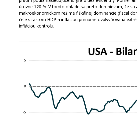
pritom podľa nasledujúceho grafu tiež evidentný. Pomer a
úrovne 120 %. V tomto ohľade sa preto domnievam, že sa 
makroekonomickom režime fiškálnej dominancie (fiscal dom
čele s rastom HDP a infláciou primárne ovplyvňovaná extrém
infláciou kontrolu.