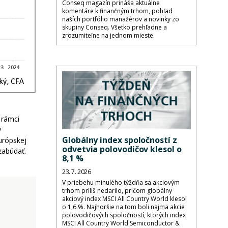
Conseq magazín prináša aktuálne
komentáre k finančným trhom, pohľad
naších portfólio manažérov a novinky zo
skupiny Conseq. Všetko prehľadne a
zrozumiteľne na jednom mieste.
 rámci
y
Globálny index spoločností z
urópskej
odvetvia polovodičov klesol o
zabúdať.
8,1 %
23. 7. 2026
V priebehu minulého týždňa sa akciovým
trhom príliš nedarilo, pričom globálny
akciový index MSCI All Country World klesol
o 1,6 %. Najhoršie na tom boli najmä akcie
polovodičových spoločností, ktorých index
MSCI All Country World Semiconductor &