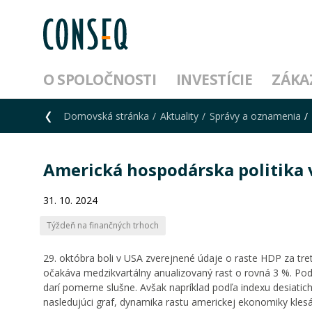
O SPOLOČNOSTI
INVESTÍCIE
ZÁKA
Domovská stránka
Aktuality
Správy a oznamenia
Americká hospodárska politika v
31. 10. 2024
Týždeň na finančných trhoch
29. októbra boli v USA zverejnené údaje o raste HDP za tr
očakáva medzikvartálny anualizovaný rast o rovná 3 %. Pod
darí pomerne slušne. Avšak napríklad podľa indexu desiati
nasledujúci graf, dynamika rastu americkej ekonomiky kles