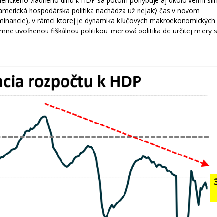
merického vládneho dlhu k HDP sa potom pohybuje aj okolo veľmi sil
americká hospodárska politika nachádza už nejaký čas v novom
inancie), v rámci ktorej je dynamika kľúčových makroekonomických v
ne uvoľnenou fiškálnou politikou. menová politika do určitej miery 