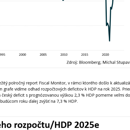
itý polročný report Fiscal Monitor, v rámci ktorého došlo k aktualizá
om grafe vidíme odhad rozpočtových deficitov k HDP na rok 2025. Pri
 český deficit s prognózovanou výškou 2,3 ​​% HDP pomerne veľmi do
budúcom roku ďalej zvýšiť na 7,3 % HDP.