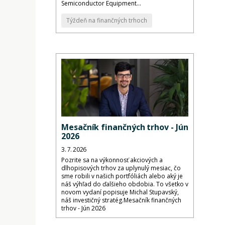
Semiconductor Equipment...
Týždeň na finančných trhoch
Mesačník finančných trhov - Jún
2026
3. 7. 2026
Pozrite sa na výkonnosť akciových a
dlhopisových trhov za uplynulý mesiac, čo
sme robili v našich portfóliách alebo aký je
náš výhľad do ďalšieho obdobia. To všetko v
novom vydaní popisuje Michal Stupavský,
náš investičný stratég.Mesačník finančných
trhov - Jún 2026