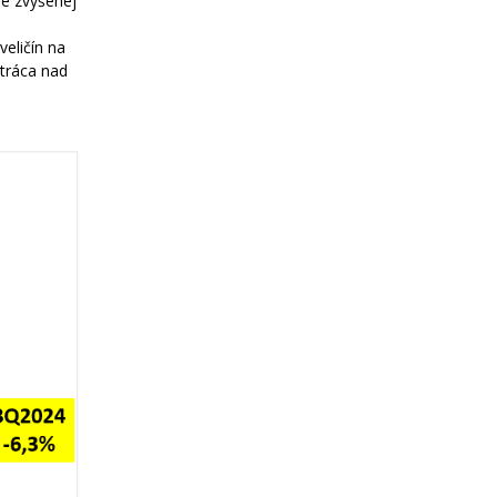
ne zvýšenej
eličín na
stráca nad