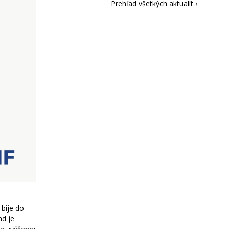
Prehľad všetkých aktualít ›
bije do
nd je