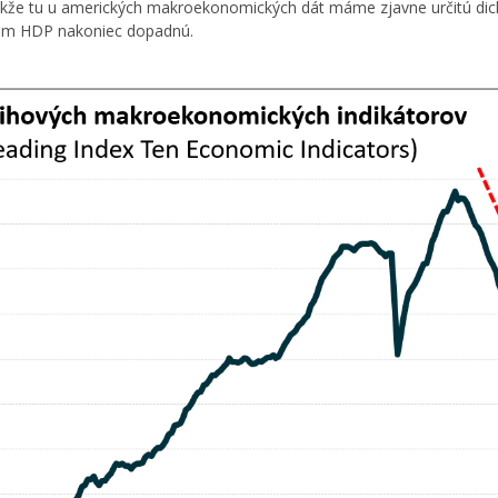
 Takže tu u amerických makroekonomických dát máme zjavne určitú di
ckom HDP nakoniec dopadnú.