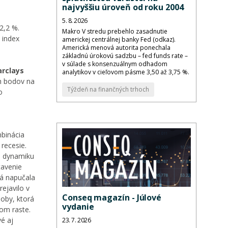
najvyššiu úroveň od roku 2004
5. 8. 2026
 2,2 %.
Makro V stredu prebehlo zasadnutie
 index
americkej centrálnej banky Fed (odkaz).
Americká menová autorita ponechala
základnú úrokovú sadzbu – fed funds rate –
v súlade s konsenzuálnym odhadom
arclays
analytikov v cieľovom pásme 3,50 až 3,75 %.
ch bodov na
Týždeň na finančných trhoch
o
binácia
recesie.
a dynamiku
tavenie
rá napučala
ejavilo v
Conseq magazín - Júlové
soby, ktorá
vydanie
nom raste.
é aj
23. 7. 2026