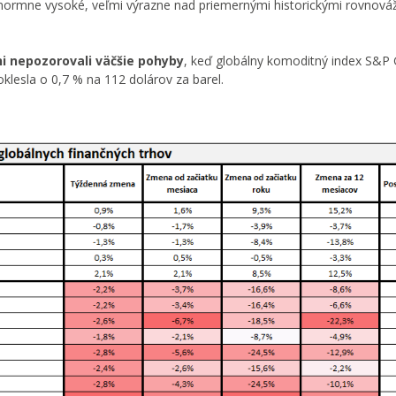
e enormne vysoké, veľmi výrazne nad priemernými historickými rovnov
 nepozorovali väčšie pohyby
, keď globálny komoditný index S&P
klesla o 0,7 % na 112 dolárov za barel.