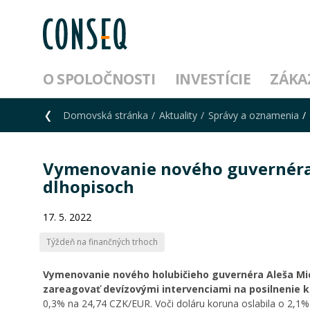
O SPOLOČNOSTI
INVESTÍCIE
ZÁKA
Domovská stránka
Aktuality
Správy a oznamenia
Vymenovanie nového guvernéra 
dlhopisoch
17. 5. 2022
Týždeň na finančných trhoch
Vymenovanie nového holubičieho guvernéra Aleša Mich
zareagovať devízovými intervenciami na posilnenie k
0,3% na 24,74 CZK/EUR. Voči doláru koruna oslabila o 2,1%