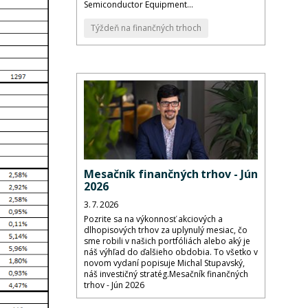
Semiconductor Equipment...
Týždeň na finančných trhoch
Mesačník finančných trhov - Jún
2026
3. 7. 2026
Pozrite sa na výkonnosť akciových a
dlhopisových trhov za uplynulý mesiac, čo
sme robili v našich portfóliách alebo aký je
náš výhľad do ďalšieho obdobia. To všetko v
novom vydaní popisuje Michal Stupavský,
náš investičný stratég.Mesačník finančných
trhov - Jún 2026