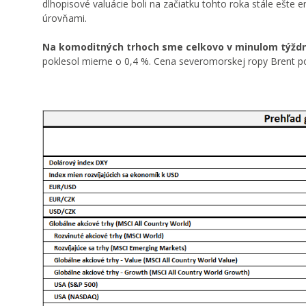
dlhopisové valuácie boli na začiatku tohto roka stále ešt
úrovňami.
Na komoditných trhoch sme celkovo v minulom týždni
poklesol mierne o 0,4 %. Cena severomorskej ropy Brent po