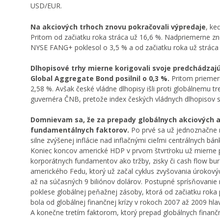
USD/EUR.
Na akciových trhoch znovu pokračovali výpredaje
, ke
Pritom od začiatku roka stráca už 16,6 %. Nadpriemerne zn
NYSE FANG+ poklesol o 3,5 % a od začiatku roka už stráca
Dlhopisové trhy mierne korigovali svoje predchádzajú
Global Aggregate Bond posilnil o 0,3 %.
Pritom priemern
2,58 %. Avšak české vládne dlhopisy išli proti globálnem
guvernéra ČNB, pretože index českých vládnych dlhopisov str
Domnievam sa, že za prepady globálnych akciových a 
fundamentálnych faktorov.
Po prvé sa už jednoznačne 
silne zvýšenej inflácie nad inflačnými cieľmi centrálnych 
Koniec koncov americké HDP v prvom štvrťroku už mierne po
korporátnych fundamentov ako tržby, zisky či cash flow b
amerického Fedu, ktorý už začal cyklus zvyšovania úrokový
až na súčasných 9 biliónov dolárov. Postupné sprísňovanie 
poklese globálnej peňažnej zásoby, ktorá od začiatku roka 
bola od globálnej finančnej krízy v rokoch 2007 až 2009 hl
A konečne tretím faktorom, ktorý prepad globálnych finančn