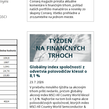
ážnymi
Conseq magazín prináša aktuálne
komentáre k finančným trhom, pohľad
naších portfólio manažérov a novinky zo
skupiny Conseq. Všetko prehľadne a
 GSCI
zrozumiteľne na jednom mieste.
Globálny index spoločností z
odvetvia polovodičov klesol o
8,1 %
23. 7. 2026
V priebehu minulého týždňa sa akciovým
trhom príliš nedarilo, pričom globálny
akciový index MSCI All Country World klesol
o 1,6 %. Najhoršie na tom boli najmä akcie
polovodičových spoločností, ktorých index
MSCI All Country World Semiconductor &