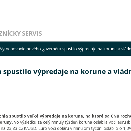
ZNÍCKY SERVIS
Vymenovanie nového guvernéra spustilo výpredaje na korune a vlád
spustilo výpredaje na korune a vlád
la spustilo veľké výpredaje na korune, na ktoré sa ČNB rozh
oruny.
Vo výsledku za celý minulý týždeň koruna oslabila voči euru i
 na 23,83 CZK/USD. Euro voči doláru v minulom týždni oslabilo o 1,3