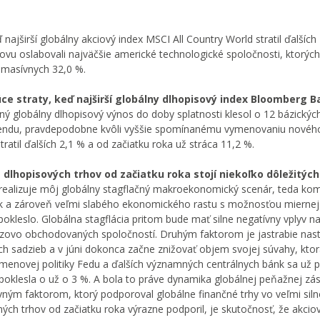
ď najširší globálny akciový index MSCI All Country World stratil ďalších
ovu oslabovali najväčšie americké technologické spoločnosti, ktorých
 masívnych 32,0 %.
ce straty, keď najširší globálny dlhopisový index Bloomberg B
ý globálny dlhopisový výnos do doby splatnosti klesol o 12 bázický
u trendu, pravdepodobne kvôli vyššie spomínanému vymenovaniu novéh
atil ďalších 2,1 % a od začiatku roka už stráca 11,2 %.
dlhopisových trhov od začiatku roka stojí niekoľko dôležitých
realizuje môj globálny stagflačný makroekonomický scenár, teda kom
bánk a zároveň veľmi slabého ekonomického rastu s možnosťou miernej 
kleslo. Globálna stagflácia pritom bude mať silne negatívny vplyv n
urzovo obchodovaných spoločností. Druhým faktorom je jastrabie nas
ch sadzieb a v júni dokonca začne znižovať objem svojej súvahy, kto
menovej politiky Fedu a ďalších významných centrálnych bánk sa už pr
poklesla o už o 3 %. A bola to práve dynamika globálnej peňažnej zá
avným faktorom, ktorý podporoval globálne finančné trhy vo veľmi sil
ých trhov od začiatku roka výrazne podporil, je skutočnosť, že akciov