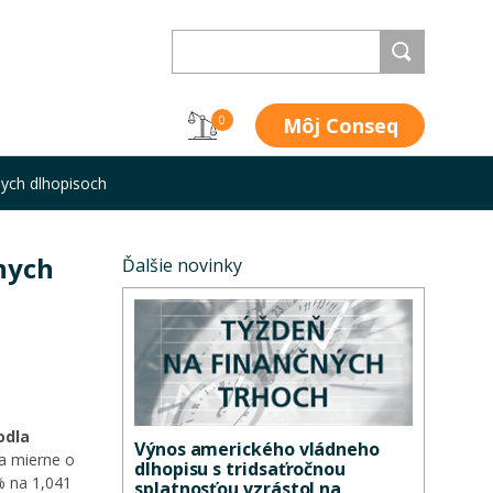
Môj Conseq
0
nych dlhopisoch
nych
Ďalšie novinky
odla
Výnos amerického vládneho
ba mierne o
dlhopisu s tridsaťročnou
% na 1,041
splatnosťou vzrástol na