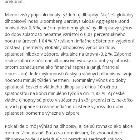
prekonať.
Mierne zisky pripísali minulý týždeň aj dlhopisy. Najširší globálny
dlhopisový index Bloomberg Barclays Global Aggregate Bond
pripísal zisk 0,3 %, pričom priemerný globálny dlhopisový výnos
do doby splatnosti nepatrne vzrástol o 0,01 percentuálneho
bodu na úroveň 1,04 %. V reálnom inflačne očistenom vyjadrení
zostáva priemerný globálny dlhopisový výnos do doby
splatnosti hlboko v zápore, aktuálne na úrovni -3,2 %. Záporné
reálne inflačne očistené dlhopisové výnosy do doby splatnosti
pritom označujeme ako finančná represia (angl. financial
repression). Index výkonnosti českých vládnych dlhopisov svoju
hodnotu minulý týždeň nezmenil. Nominálny výnos do doby
splatnosti českého vládneho dlhopisu s dlhou 10ročnou
splatnosťou na konci minulého týždňa činil 1,83 %. Aj české
vládne dlhopisy sú preto v súčasnosti skôr predražené, nakoľko
aj v ich prípade sú reálne inflačne očistené výnosy do doby
splatnosti pomerne výrazne v zápore.
Pokiaľ ide o môj výhľad na dlhopisy, aj tie sú rovnako ako akcie
momentálne drahé. Preto sa domnievam, že zhodnotenie
dlhopisov bude v nasledujúcich piatich až siedmich rokoch