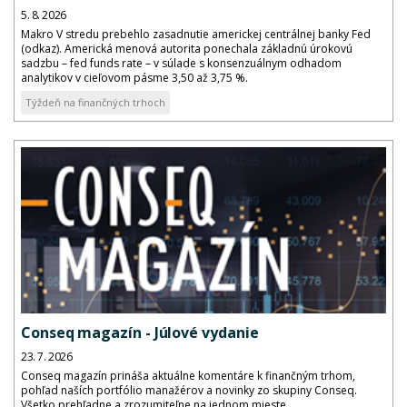
5. 8. 2026
Makro V stredu prebehlo zasadnutie americkej centrálnej banky Fed
(odkaz). Americká menová autorita ponechala základnú úrokovú
sadzbu – fed funds rate – v súlade s konsenzuálnym odhadom
analytikov v cieľovom pásme 3,50 až 3,75 %.
Týždeň na finančných trhoch
Conseq magazín - Júlové vydanie
23. 7. 2026
Conseq magazín prináša aktuálne komentáre k finančným trhom,
pohľad naších portfólio manažérov a novinky zo skupiny Conseq.
Všetko prehľadne a zrozumiteľne na jednom mieste.