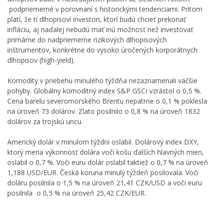
podpriemerné v porovnaní s historickými tendenciami. Pritom
platí, že tí dlhopisoví investori, ktorí budú chcieť prekonať
infláciu, aj naďalej nebudú mať inú možnosť než investovať
primárne do nadpriemerne rizikových dlhopisových
inštrumentov, konkrétne do vysoko úročených korporátnych
dlhopisov (high-yield).
Komodity v priebehu minulého týždňa nezaznamenali väčšie
pohyby. Globálny komoditný index S&P GSCI vzrástol o 0,5 %.
Cena barelu severomorského Brentu nepatrne o 0,1 % poklesla
na úroveň 73 dolárov. Zlato posilnilo o 0,8 % na úroveň 1832
dolárov za trojskú uncu.
Americký dolár v minulom týždni oslabil. Dolárový index DXY,
ktorý meria výkonnosť dolára voči košu ďalších hlavných mien,
oslabil o 0,7 %. Voči euru dolár oslabil taktiež o 0,7 % na úroveň
1,188 USD/EUR. Česká koruna minulý týždeň posilovala. Voči
doláru posilnila o 1,5 % na úroveň 21,41 CZK/USD a voči euru
posilnila o 0,5 % na úroveň 25,42 CZK/EUR.