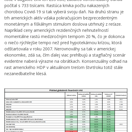
počítal s 733 tisícami. Rastúca krivka počtu nakazených
chorobou Covid-19 si tak vyberá svoju daň. Na druhú stranu je
trh amerických aktív vďaka pokračujúcim bezprecedentným
monetárnym a fiškálnym stimulom doslova utrhnutý z reťaze.
Napríklad ceny amerických rezidenčných nehnuteľností
momentálne rastú medziročným tempom 20 %, čo je dokonca
o niečo rýchlejšie tempo než pred hypotekárnou krízou, ktorá
odštartovala v roku 2007. Nerovnováhy sa tak v americkej
ekonomike, zdá sa, čím ďalej viac prehlbujú a stagflačný scenár
evidentne naberá výrazne na obrátkach. Konsenzuálny odhad na
rast amerického HDP v aktuálnom treťom štvrťroku totiž stále
nezanedbateľne klesá.