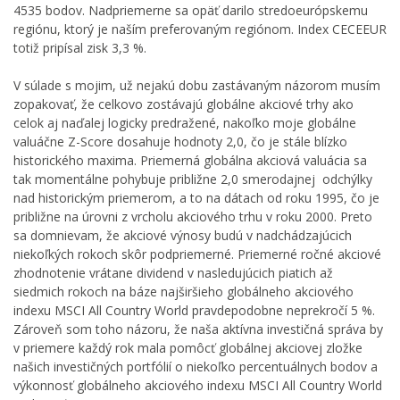
4535 bodov. Nadpriemerne sa opäť darilo stredoeurópskemu
regiónu, ktorý je naším preferovaným regiónom. Index CECEEUR
totiž pripísal zisk 3,3 %.
V súlade s mojim, už nejakú dobu zastávaným názorom musím
zopakovať, že celkovo zostávajú globálne akciové trhy ako
celok aj naďalej logicky predražené, nakoľko moje globálne
valuáčne Z-Score dosahuje hodnoty 2,0, čo je stále blízko
historického maxima. Priemerná globálna akciová valuácia sa
tak momentálne pohybuje približne 2,0 smerodajnej odchýlky
nad historickým priemerom, a to na dátach od roku 1995, čo je
približne na úrovni z vrcholu akciového trhu v roku 2000. Preto
sa domnievam, že akciové výnosy budú v nadchádzajúcich
niekoľkých rokoch skôr podpriemerné. Priemerné ročné akciové
zhodnotenie vrátane dividend v nasledujúcich piatich až
siedmich rokoch na báze najširšieho globálneho akciového
indexu MSCI All Country World pravdepodobne neprekročí 5 %.
Zároveň som toho názoru, že naša aktívna investičná správa by
v priemere každý rok mala pomôcť globálnej akciovej zložke
našich investičných portfólií o niekoľko percentuálnych bodov a
výkonnosť globálneho akciového indexu MSCI All Country World