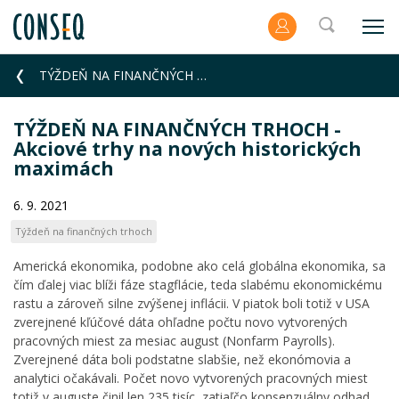
TÝŽDEŇ NA FINANČNÝCH TRHOCH - Akciové trhy na nových historických maximách
TÝŽDEŇ NA FINANČNÝCH TRHOCH -
Akciové trhy na nových historických
maximách
6. 9. 2021
Týždeň na finančných trhoch
Americká ekonomika, podobne ako celá globálna ekonomika, sa
čím ďalej viac blíži fáze stagflácie, teda slabému ekonomickému
rastu a zároveň silne zvýšenej inflácii. V piatok boli totiž v USA
zverejnené kľúčové dáta ohľadne počtu novo vytvorených
pracovných miest za mesiac august (Nonfarm Payrolls).
Zverejnené dáta boli podstatne slabšie, než ekonómovia a
analytici očakávali. Počet novo vytvorených pracovných miest
totiž v auguste činil len 235 tisíc, zatiaľčo konsenzuálny odhad