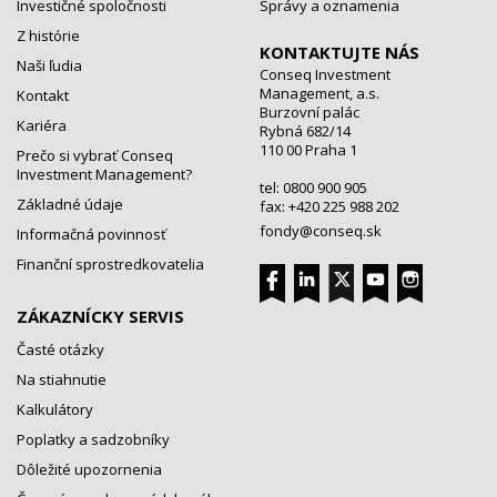
Investičné spoločnosti
Správy a oznamenia
Z histórie
KONTAKTUJTE NÁS
Naši ľudia
Conseq Investment
Management, a.s.
Kontakt
Burzovní palác
Kariéra
Rybná 682/14
110 00 Praha 1
Prečo si vybrať Conseq
Investment Management?
tel: 0800 900 905
Základné údaje
fax: +420 225 988 202
fondy@conseq.sk
Informačná povinnosť
Finanční sprostredkovatelia
ZÁKAZNÍCKY SERVIS
Časté otázky
Na stiahnutie
Kalkulátory
Poplatky a sadzobníky
Dôležité upozornenia