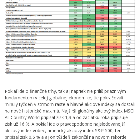
Pokiaľ ide o finančné trhy, tak aj napriek nie príliš priaznivým
fundamentom v celej globálnej ekonomike, tie pokračovali
minulý týždeň v strmom raste a hlavné akciové indexy sa dostali
na nové historické maximá. Najširší globálny akciový index MSCI
All Country World pripísal zisk 1,3 a od začiatku roka pripisuje
zisk už 16 %. A pokiaľ ide o pravdepodobne najsledovanejší
akciový index vôbec, americký akciový index S&P 500, ten
pripísal zisk 0,6 % a aj on týždeň zakončil na novom rekorde