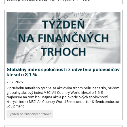
Globálny index spoločností z odvetvia polovodičov
klesol o 8,1 %
23. 7. 2026
V priebehu minulého týždňa sa akciovým trhom príliš nedarilo, pričom
globálny akciový index MSCI All Country World klesol o 1,6 %.
Najhoršie na tom boli najmä akcie polovodičových spoločností,
ktorých index MSCI All Country World Semiconductor & Semiconductor
Equipment...
Týždeň na finančných trhoch