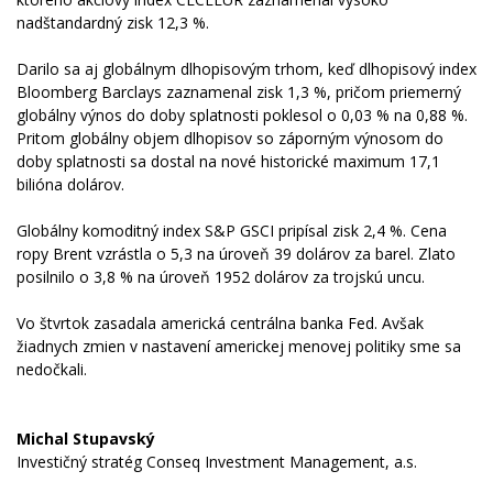
nadštandardný zisk 12,3 %.
Darilo sa aj globálnym dlhopisovým trhom, keď dlhopisový index
Bloomberg Barclays zaznamenal zisk 1,3 %, pričom priemerný
globálny výnos do doby splatnosti poklesol o 0,03 % na 0,88 %.
Pritom globálny objem dlhopisov so záporným výnosom do
doby splatnosti sa dostal na nové historické maximum 17,1
bilióna dolárov.
Globálny komoditný index S&P GSCI pripísal zisk 2,4 %. Cena
ropy Brent vzrástla o 5,3 na úroveň 39 dolárov za barel. Zlato
posilnilo o 3,8 % na úroveň 1952 dolárov za trojskú uncu.
Vo štvrtok zasadala americká centrálna banka Fed. Avšak
žiadnych zmien v nastavení americkej menovej politiky sme sa
nedočkali.
Michal Stupavský
Investičný stratég Conseq Investment Management, a.s.