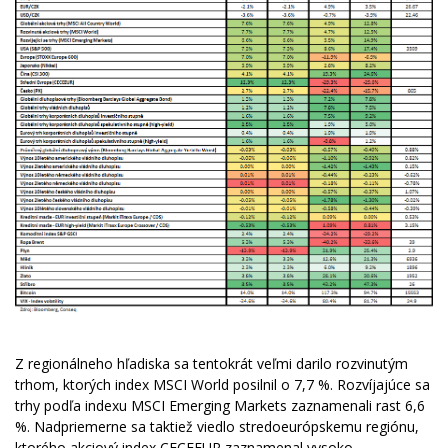
Z regionálneho hľadiska sa tentokrát veľmi darilo rozvinutým
trhom, ktorých index MSCI World posilnil o 7,7 %. Rozvíjajúce sa
trhy podľa indexu MSCI Emerging Markets zaznamenali rast 6,6
%. Nadpriemerne sa taktiež viedlo stredoeurópskemu regiónu,
ktorého akciový index CECEEUR zaznamenal vysoko