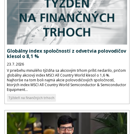
Globálny index spoločností z odvetvia polovodičov
klesol o 8,1 %
23. 7. 2026
V priebehu minulého týždňa sa akciovým trhom príliš nedarilo, pričom
globálny akciový index MSCI All Country World klesol o 1,6 %.
Najhoršie na tom boli najmä akcie polovodičových spoločností,
ktorých index MSCI All Country World Semiconductor & Semiconductor
Equipment...
Týždeň na finančných trhoch