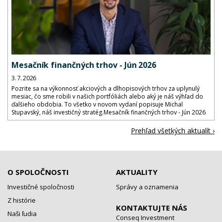
Mesačník finančných trhov - Jún 2026
3. 7. 2026
Pozrite sa na výkonnosť akciových a dlhopisových trhov za uplynulý
mesiac, čo sme robili v našich portfóliách alebo aký je náš výhľad do
ďalšieho obdobia. To všetko v novom vydaní popisuje Michal
Stupavský, náš investičný stratég.Mesačník finančných trhov - Jún 2026
Prehľad všetkých aktualít ›
O SPOLOČNOSTI
AKTUALITY
Investičné spoločnosti
Správy a oznamenia
Z histórie
KONTAKTUJTE NÁS
Naši ľudia
Conseq Investment