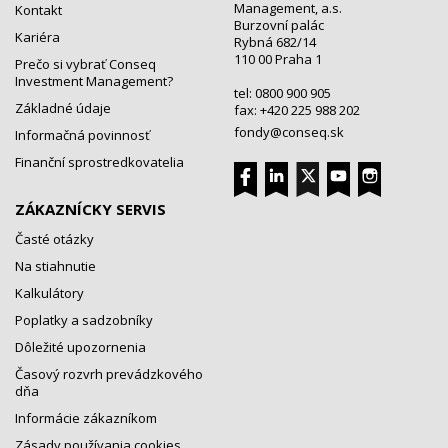
Management, a.s.
Kontakt
Burzovní palác
Kariéra
Rybná 682/14
110 00 Praha 1
Prečo si vybrať Conseq
Investment Management?
tel: 0800 900 905
Základné údaje
fax: +420 225 988 202
fondy@conseq.sk
Informačná povinnosť
Finanční sprostredkovatelia
ZÁKAZNÍCKY SERVIS
Časté otázky
Na stiahnutie
Kalkulátory
Poplatky a sadzobníky
Dôležité upozornenia
Časový rozvrh prevádzkového
dňa
Informácie zákazníkom
Zásady používania cookies