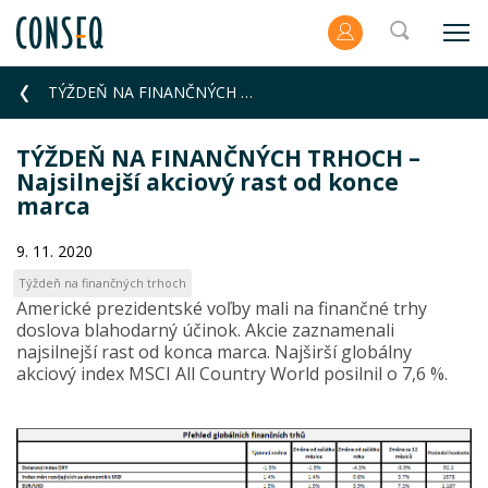
TÝŽDEŇ NA FINANČNÝCH TRHOCH – Najsilnejší akciový rast od konce marca
TÝŽDEŇ NA FINANČNÝCH TRHOCH –
Najsilnejší akciový rast od konce
marca
9. 11. 2020
Týždeň na finančných trhoch
Americké prezidentské voľby mali na finančné trhy
doslova blahodarný účinok. Akcie zaznamenali
najsilnejší rast od konca marca. Najširší globálny
akciový index MSCI All Country World posilnil o 7,6 %.