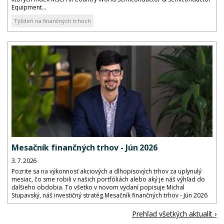
Equipment...
Týždeň na finančných trhoch
Mesačník finančných trhov - Jún 2026
3. 7. 2026
Pozrite sa na výkonnosť akciových a dlhopisových trhov za uplynulý
mesiac, čo sme robili v našich portfóliách alebo aký je náš výhľad do
ďalšieho obdobia. To všetko v novom vydaní popisuje Michal
Stupavský, náš investičný stratég.Mesačník finančných trhov - Jún 2026
Prehľad všetkých aktualít ›