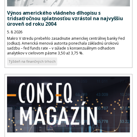
Výnos amerického vládneho dlhopisu s
tridsaťročnou splatnosťou vzrástol na najvyššiu
úroveň od roku 2004
5. 8. 2026
Makro V stredu prebehlo zasadnutie americkej centrálnej banky Fed
(odkaz). Americká menová autorita ponechala základnú úrokovú
sadzbu – fed funds rate – v súlade s konsenzuálnym odhadom
analytikov v cieľovom pásme 3,50 až 3,75 %.
Týždeň na finančných trhoch