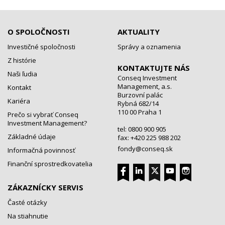
O SPOLOČNOSTI
AKTUALITY
Investičné spoločnosti
Správy a oznamenia
Z histórie
KONTAKTUJTE NÁS
Naši ľudia
Conseq Investment
Management, a.s.
Kontakt
Burzovní palác
Kariéra
Rybná 682/14
110 00 Praha 1
Prečo si vybrať Conseq
Investment Management?
tel: 0800 900 905
Základné údaje
fax: +420 225 988 202
fondy@conseq.sk
Informačná povinnosť
Finanční sprostredkovatelia
ZÁKAZNÍCKY SERVIS
Časté otázky
Na stiahnutie