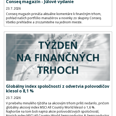
Conseq magazín - Júlové vydanie
23. 7. 2026
Conseq magazín prináša aktuálne komentáre k finančným trhom,
pohľad naších portfólio manažérov a novinky zo skupiny Conseq.
Všetko prehľadne a zrozumiteľne na jednom mieste.
Globálny index spoločností z odvetvia polovodičov
klesol o 8,1 %
23. 7. 2026
V priebehu minulého týždňa sa akciovým trhom príliš nedarilo, pričom
globálny akciový index MSCI All Country World klesol o 1,6 %.
Najhoršie na tom boli najmä akcie polovodičových spoločností,
ktorých index MSCI All Country World Semiconductor & Semiconductor