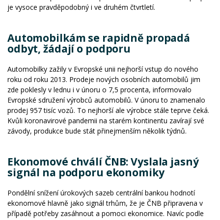
je vysoce pravděpodobný i ve druhém čtvrtletí.
Automobilkám se rapidně propadá
odbyt, žádají o podporu
Automobilky zažily v Evropské unii nejhorší vstup do nového
roku od roku 2013. Prodeje nových osobních automobilů jim
zde poklesly v lednu i v únoru o 7,5 procenta, informovalo
Evropské sdružení výrobců automobilů. V únoru to znamenalo
prodej 957 tisíc vozů. To nejhorší ale výrobce stále teprve čeká.
Kvůli koronavirové pandemii na starém kontinentu zavírají své
závody, produkce bude stát přinejmenším několik týdnů.
Ekonomové chválí ČNB: Vyslala jasný
signál na podporu ekonomiky
Pondělní snížení úrokových sazeb centrální bankou hodnotí
ekonomové hlavně jako signál trhům, že je ČNB připravena v
případě potřeby zasáhnout a pomoci ekonomice. Navíc podle