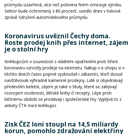
průmyslu uzavřená, více než polovina firem omezuje výrobu.
Sektor bude ochromený z 80 procent, uvedlo dnes v tiskové
zprávě Sdružení automobilového průmyslu.
Koronavirus uvěznil Čechy doma.
Roste prodej knih přes internet, zájem
je o stolní hry
Knihkupcům v souvislosti s vládními opatřeními proti šíření
koronaviru vzrostly prodeje na internetu. Nákup v e-shopu si v
těchto dnech často poprvé vyzkoušeli i zákazníci, kteří dosud
navštěvovali výhradně kamenné prodejny. Lidé si objednávají
především beletrii, zájem je také o tituly, které se zabývají
rozvojem osobnosti, dětské knihy či recepty. Lépe proti
běžnému období se prodávají i společenské hry. Vyplývá to z
ankety ČTK mezi knihkupci.
Zisk ČEZ loni stoupl na 14,5 miliardy
korun, pomohlo zdražování elektřiny