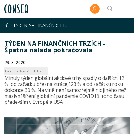
TÝDEN NA FINANČNÍCH TRZÍCH - Špatná nálada pokračovala
TÝDEN NA FINANČNÍCH TRZÍCH -
Špatná nálada pokračovala
23. 3. 2020
týden na finančních trzích
Minulý týden globální akciové trhy spadly o dalších 12
%, od začátku března ztrácejí 23 % a od začátku roku
dokonce 30 %. Na vině není samozřejmě nic jiného než
masivní šíření globální pandemie COVID19, toho času
především v Evropě a USA.