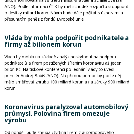
dnů, informovala na twitteru ministryně Alena Schillerová (za
ANO). Podle informací ČTK by měl schodek rozpočtu stoupnout
o desítky miliard korun. Návrh bude dále počítat s úsporami a
přesunutím peněz z fondů Evropské unie.
Vláda by mohla podpořit podnikatele a
firmy až bilionem korun
Vláda by mohla na základě analýz poskytnout na podporu
podnikatelů a firem postižených šířením koronaviru až jeden
bilion Kč. Na tiskové konferenci po jednání vlády to uvedl
premiér Andrej Babiš (ANO). Na přímou pomoc by podle něj
mělo směřovat zhruba 100 miliard korun a na záruky 900 miliard
korun.
Koronavirus paralyzoval automobilový
průmysl. Polovina firem omezuje
výrobu
Od pondělí bude zhruba čtvrtina firem z automobilového