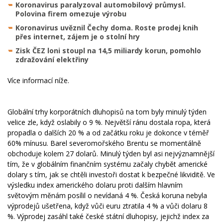
Koronavirus paralyzoval automobilový průmysl.
Polovina firem omezuje výrobu
Koronavirus uvěznil Čechy doma. Roste prodej knih
přes internet, zájem je o stolní hry
Zisk ČEZ loni stoupl na 14,5 miliardy korun, pomohlo
zdražování elektřiny
Více informací níže.
Globální trhy korporátních dluhopisů na tom byly minulý týden
velice zle, když oslabily o 9 %. Největší ránu dostala ropa, která
propadla o dalších 20 % a od začátku roku je dokonce v téměř
60% mínusu. Barel severomořského Brentu se momentálně
obchoduje kolem 27 dolarů. Minulý týden byl asi nejvýznamnější
tím, že v globálním finančním systému začaly chybět americké
dolary s tím, jak se chtěli investoři dostat k bezpečné likviditě. Ve
výsledku index amerického dolaru proti dalším hlavním
světovým měnám posílil o nevídaná 4 %. Česká koruna nebyla
výprodejů ušetřena, když vůči euru ztratila 4 % a vůči dolaru 8
%. Výprodej zasáhl také české státní dluhopisy, jejichž index za