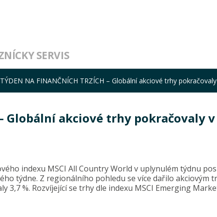
ZNÍCKY SERVIS
TÝDEN NA FINANČNÍCH TRZÍCH – Globální akciové trhy pokračovaly 
Globální akciové trhy pokračovaly v
iového indexu MSCI All Country World v uplynulém týdnu posíl
lého týdne. Z regionálního pohledu se více dařilo akciovým 
ly 3,7 %. Rozvíjející se trhy dle indexu MSCI Emerging Marke