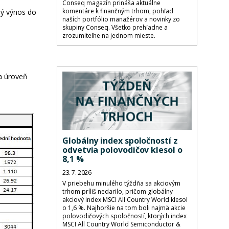
Conseq magazín prináša aktuálne
komentáre k finančným trhom, pohľad
ný výnos do
naších portfólio manažérov a novinky zo
skupiny Conseq. Všetko prehľadne a
zrozumiteľne na jednom mieste.
na úroveň
Globálny index spoločností z
odvetvia polovodičov klesol o
8,1 %
23. 7. 2026
V priebehu minulého týždňa sa akciovým
trhom príliš nedarilo, pričom globálny
akciový index MSCI All Country World klesol
o 1,6 %. Najhoršie na tom boli najmä akcie
polovodičových spoločností, ktorých index
MSCI All Country World Semiconductor &