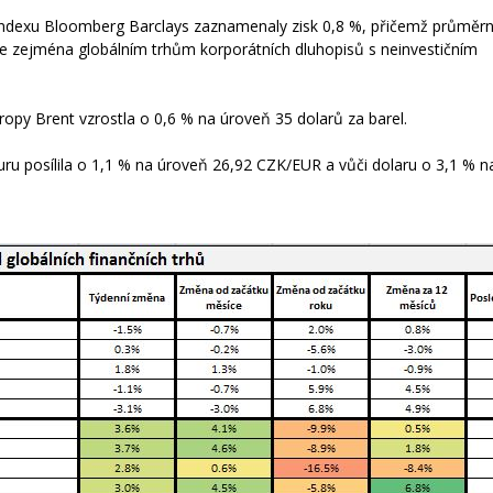
 indexu Bloomberg Barclays zaznamenaly zisk 0,8 %, přičemž průměr
 se zejména globálním trhům korporátních dluhopisů s neinvestičním
ropy Brent vzrostla o 0,6 % na úroveň 35 dolarů za barel.
euru posílila o 1,1 % na úroveň 26,92 CZK/EUR a vůči dolaru o 3,1 % 