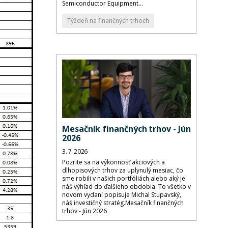
Semiconductor Equipment...
Týždeň na finančných trhoch
Mesačník finančných trhov - Jún
2026
3. 7. 2026
Pozrite sa na výkonnosť akciových a
dlhopisových trhov za uplynulý mesiac, čo
sme robili v našich portfóliách alebo aký je
náš výhľad do ďalšieho obdobia. To všetko v
novom vydaní popisuje Michal Stupavský,
náš investičný stratég.Mesačník finančných
trhov - Jún 2026