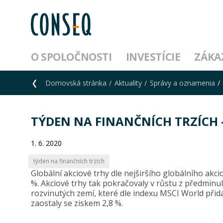
O SPOLOČNOSTI
INVESTÍCIE
ZÁKA
Domovská stránka
Aktuality
Správy a oznamenia
TÝDEN NA FINANČNÍCH TRZÍCH – 
1. 6. 2020
týden na finančních trzích
Globální akciové trhy dle nejširšího globálního akc
%. Akciové trhy tak pokračovaly v růstu z předminu
rozvinutých zemí, které dle indexu MSCI World přida
zaostaly se ziskem 2,8 %.