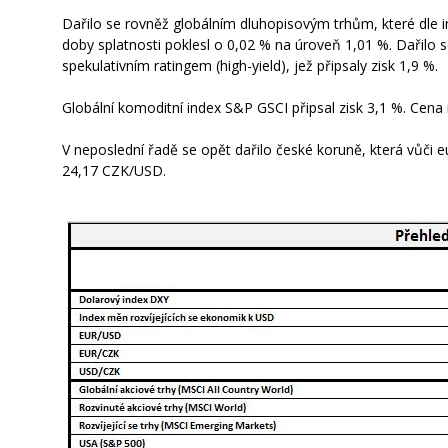
Dařilo se rovněž globálním dluhopisovým trhům, které dle
doby splatnosti poklesl o 0,02 % na úroveň 1,01 %. Dařilo
spekulativním ratingem (high-yield), jež připsaly zisk 1,9 %.
Globální komoditní index S&P GSCI připsal zisk 3,1 %. Cena 
V neposlední řadě se opět dařilo české koruně, která vůči 
24,17 CZK/USD.