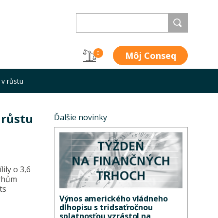
Môj Conseq
0
v růstu
 růstu
Ďalšie novinky
ily o 3,6
trhům
ts
Výnos amerického vládneho
dlhopisu s tridsaťročnou
splatnosťou vzrástol na