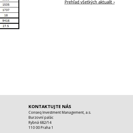
Prehľad všetkých aktualít ›
KONTAKTUJTE NÁS
Conseq Investment Management, a.s.
Burzovní palác
Rybná 682/14
110 00 Praha 1