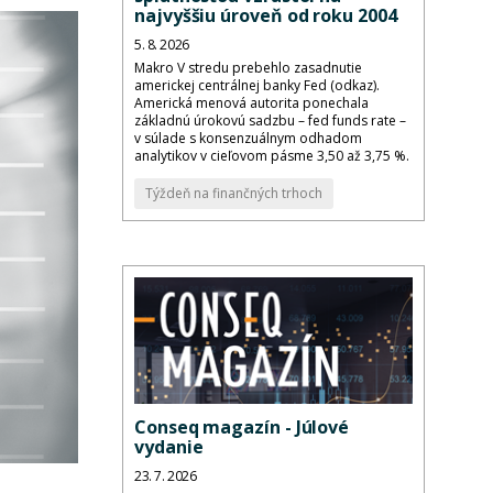
najvyššiu úroveň od roku 2004
5. 8. 2026
Makro V stredu prebehlo zasadnutie
americkej centrálnej banky Fed (odkaz).
Americká menová autorita ponechala
základnú úrokovú sadzbu – fed funds rate –
v súlade s konsenzuálnym odhadom
analytikov v cieľovom pásme 3,50 až 3,75 %.
Týždeň na finančných trhoch
Conseq magazín - Júlové
vydanie
23. 7. 2026