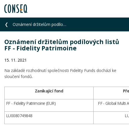
Oznámení držitelům podílových listů FF - Fidelity Patrimoine
Oznámení držitelům podílových listů
FF - Fidelity Patrimoine
15. 11. 2021
Na základě rozhodnutí společnosti Fidelity Funds dochází ke
sloučení fondů.
Zanikající fond
Pře
FF - Fidelity Patrimoine (EUR)
FF - Global Multi
LU0080749848
L