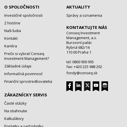
O SPOLOČNOSTI
AKTUALITY
Investičné spoločnosti
Správy a oznamenia
Z histórie
KONTAKTUJTE NÁS
Naši ľudia
Conseq Investment
Management, a.s.
Kontakt
Burzovní palác
Kariéra
Rybná 682/14
110 00 Praha 1
Prečo si vybrať Conseq
Investment Management?
tel: 0800 900 905
Základné údaje
fax: +420 225 988 202
fondy@conseq.sk
Informačná povinnosť
Finanční sprostredkovatelia
ZÁKAZNÍCKY SERVIS
Časté otázky
Na stiahnutie
Kalkulátory
Poplatky a sadzobníky