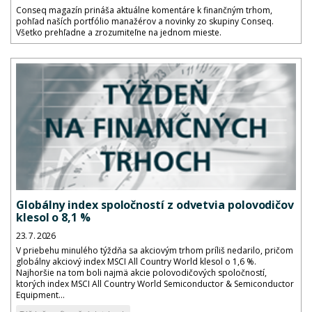
Conseq magazín prináša aktuálne komentáre k finančným trhom,
pohľad naších portfólio manažérov a novinky zo skupiny Conseq.
Všetko prehľadne a zrozumiteľne na jednom mieste.
Globálny index spoločností z odvetvia polovodičov
klesol o 8,1 %
23. 7. 2026
V priebehu minulého týždňa sa akciovým trhom príliš nedarilo, pričom
globálny akciový index MSCI All Country World klesol o 1,6 %.
Najhoršie na tom boli najmä akcie polovodičových spoločností,
ktorých index MSCI All Country World Semiconductor & Semiconductor
Equipment...