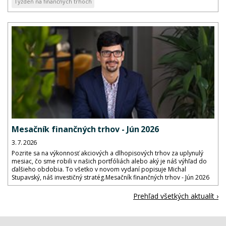
Týždeň na finančných trhoch
Mesačník finančných trhov - Jún 2026
3. 7. 2026
Pozrite sa na výkonnosť akciových a dlhopisových trhov za uplynulý
mesiac, čo sme robili v našich portfóliách alebo aký je náš výhľad do
ďalšieho obdobia. To všetko v novom vydaní popisuje Michal
Stupavský, náš investičný stratég.Mesačník finančných trhov - Jún 2026
Prehľad všetkých aktualít ›