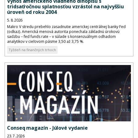
Výnos amerického vládneho dlhopisu s
tridsaťročnou splatnosťou vzrástol na najvyššiu
úroveň od roku 2004
5. 8. 2026
Makro V stredu prebehlo zasadnutie americkej centrálnej banky Fed
(odkaz). Americká menová autorita ponechala základnú úrokovú
sadzbu – fed funds rate – v súlade s konsenzuálnym odhadom
analytikov v cieľovom pásme 3,50 až 3,75 %.
Týždeň na finančných trhoch
Conseq magazín - Júlové vydanie
23. 7. 2026