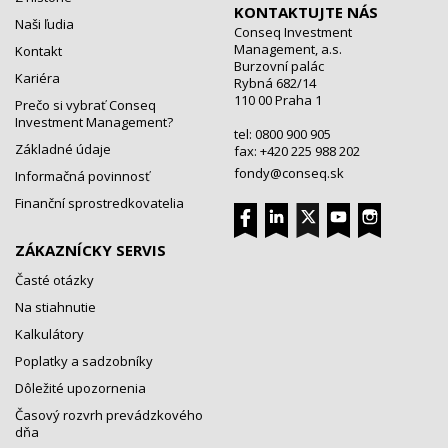
KONTAKTUJTE NÁS
Naši ľudia
Conseq Investment
Management, a.s.
Kontakt
Burzovní palác
Kariéra
Rybná 682/14
110 00 Praha 1
Prečo si vybrať Conseq
Investment Management?
tel: 0800 900 905
Základné údaje
fax: +420 225 988 202
fondy@conseq.sk
Informačná povinnosť
Finanční sprostredkovatelia
ZÁKAZNÍCKY SERVIS
Časté otázky
Na stiahnutie
Kalkulátory
Poplatky a sadzobníky
Dôležité upozornenia
Časový rozvrh prevádzkového
dňa