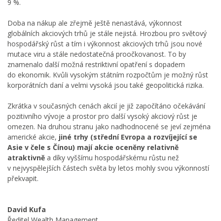
9 %.
Doba na nákup ale zřejmě ještě nenastává, výkonnost
globálních akciových trhů je stále nejistá. Hrozbou pro světový
hospodářský růst a tím i výkonnost akciových trhů jsou nové
mutace viru a stále nedostatečná proočkovanost. To by
znamenalo další možná restriktivní opatření s dopadem
do ekonomik. Kvůli vysokým státním rozpočtům je možný růst
korporátních daní a velmi vysoká jsou také geopolitická rizika.
Zkrátka v současných cenách akcií je již započítáno očekávání
pozitivního vývoje a prostor pro další vysoký akciový růst je
omezen. Na druhou stranu jako nadhodnocené se jeví zejména
americké akcie,
jiné trhy (střední Evropa a rozvíjející se
Asie v čele s Čínou) mají akcie oceněny relativně
atraktivně
a díky vyššímu hospodářskému růstu než
v nejvyspělejších částech světa by letos mohly svou výkonností
překvapit.
David Kufa
Ředitel Wealth Management