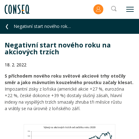
Negativní start nového roku na akciových trzích
Negativní start nového roku na
akciových trzích
18. 2. 2022
S příchodem nového roku světové akciové trhy otočily
směr a jako mávnutím kouzelného proutku začaly klesat.
Impozantní zisky z loňska (americké akcie +27 %, eurozóna
+22 %, české dokonce +39 %) dostaly slušný zásah, hlavní
indexy na vyspělých trzích smazaly zhruba tři měsíce růstu
a vrátily se na úrovně z loňského září.