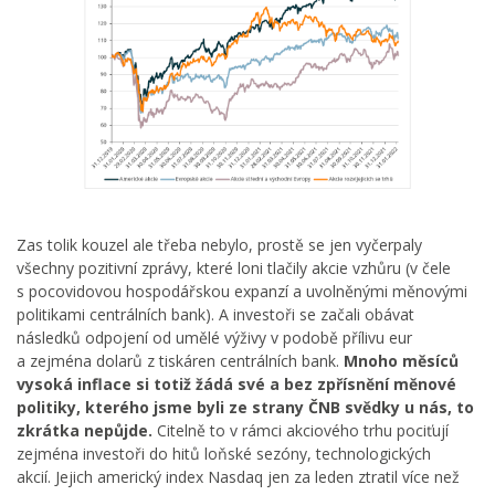
Zas tolik kouzel ale třeba nebylo, prostě se jen vyčerpaly
všechny pozitivní zprávy, které loni tlačily akcie vzhůru (v čele
s pocovidovou hospodářskou expanzí a uvolněnými měnovými
politikami centrálních bank). A investoři se začali obávat
následků odpojení od umělé výživy v podobě přílivu eur
a zejména dolarů z tiskáren centrálních bank.
Mnoho měsíců
vysoká inflace si totiž žádá své a bez zpřísnění měnové
politiky, kterého jsme byli ze strany ČNB svědky u nás, to
zkrátka nepůjde.
Citelně to v rámci akciového trhu pociťují
zejména investoři do hitů loňské sezóny, technologických
akcií. Jejich americký index Nasdaq jen za leden ztratil více než