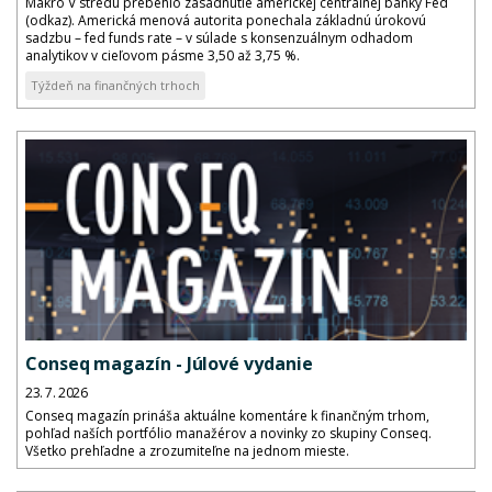
Makro V stredu prebehlo zasadnutie americkej centrálnej banky Fed
(odkaz). Americká menová autorita ponechala základnú úrokovú
sadzbu – fed funds rate – v súlade s konsenzuálnym odhadom
analytikov v cieľovom pásme 3,50 až 3,75 %.
Týždeň na finančných trhoch
Conseq magazín - Júlové vydanie
23. 7. 2026
Conseq magazín prináša aktuálne komentáre k finančným trhom,
pohľad naších portfólio manažérov a novinky zo skupiny Conseq.
Všetko prehľadne a zrozumiteľne na jednom mieste.