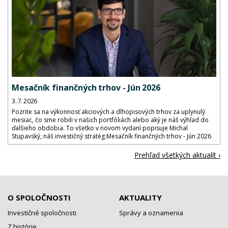
Mesačník finančných trhov - Jún 2026
3. 7. 2026
Pozrite sa na výkonnosť akciových a dlhopisových trhov za uplynulý
mesiac, čo sme robili v našich portfóliách alebo aký je náš výhľad do
ďalšieho obdobia. To všetko v novom vydaní popisuje Michal
Stupavský, náš investičný stratég.Mesačník finančných trhov - Jún 2026
Prehľad všetkých aktualít ›
O SPOLOČNOSTI
AKTUALITY
Investičné spoločnosti
Správy a oznamenia
Z histórie