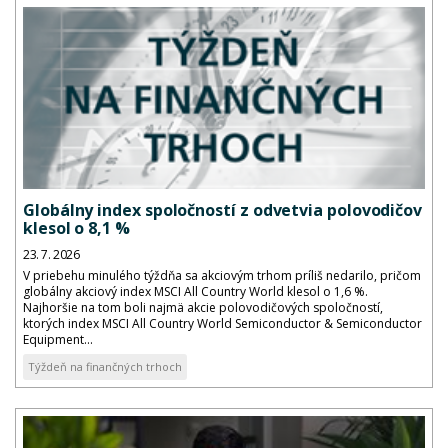
Globálny index spoločností z odvetvia polovodičov
klesol o 8,1 %
23. 7. 2026
V priebehu minulého týždňa sa akciovým trhom príliš nedarilo, pričom
globálny akciový index MSCI All Country World klesol o 1,6 %.
Najhoršie na tom boli najmä akcie polovodičových spoločností,
ktorých index MSCI All Country World Semiconductor & Semiconductor
Equipment...
Týždeň na finančných trhoch