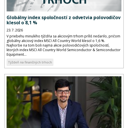
Globálny index spoločností z odvetvia polovodičov
klesol o 8,1 %
23. 7. 2026
V priebehu minulého týždňa sa akciovým trhom príliš nedarilo, pričom
globálny akciový index MSCI All Country World klesol o 1,6 %.
Najhoršie na tom boli najmä akcie polovodičových spoločností,
ktorých index MSCI All Country World Semiconductor & Semiconductor
Equipment...
Týždeň na finančných trhoch