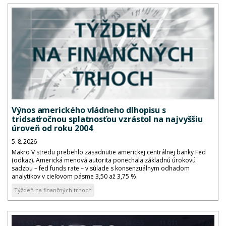
Výnos amerického vládneho dlhopisu s
tridsaťročnou splatnosťou vzrástol na najvyššiu
úroveň od roku 2004
5. 8. 2026
Makro V stredu prebehlo zasadnutie americkej centrálnej banky Fed
(odkaz). Americká menová autorita ponechala základnú úrokovú
sadzbu – fed funds rate – v súlade s konsenzuálnym odhadom
analytikov v cieľovom pásme 3,50 až 3,75 %.
Týždeň na finančných trhoch