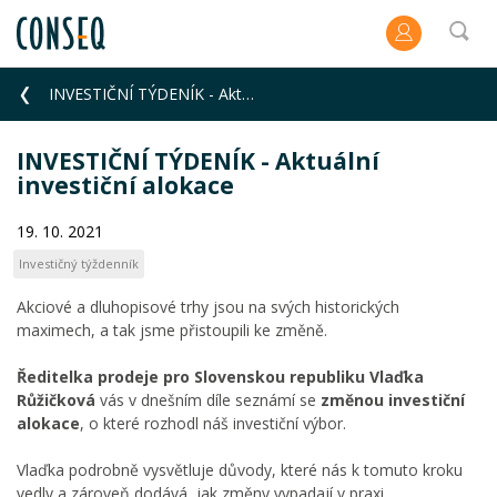
INVESTIČNÍ TÝDENÍK - Aktuální investiční alokace
INVESTIČNÍ TÝDENÍK - Aktuální
investiční alokace
19. 10. 2021
Investičný týždenník
Akciové a dluhopisové trhy jsou na svých historických
maximech, a tak jsme přistoupili ke změně.
Ředitelka prodeje pro Slovenskou republiku Vlaďka
Růžičková
vás v dnešním díle seznámí se
změnou investiční
alokace
, o které rozhodl náš investiční výbor.
Vlaďka podrobně vysvětluje důvody, které nás k tomuto kroku
vedly a zároveň dodává, jak změny vypadají v praxi.