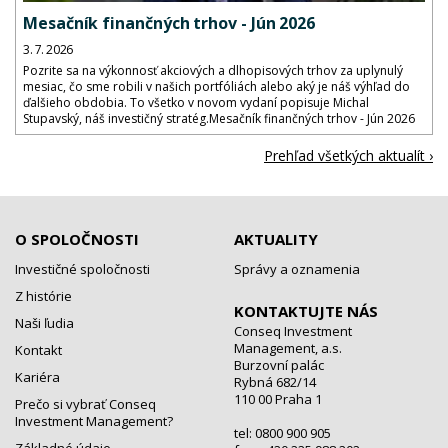
Mesačník finančných trhov - Jún 2026
3. 7. 2026
Pozrite sa na výkonnosť akciových a dlhopisových trhov za uplynulý
mesiac, čo sme robili v našich portfóliách alebo aký je náš výhľad do
ďalšieho obdobia. To všetko v novom vydaní popisuje Michal
Stupavský, náš investičný stratég.Mesačník finančných trhov - Jún 2026
Prehľad všetkých aktualít ›
O SPOLOČNOSTI
AKTUALITY
Investičné spoločnosti
Správy a oznamenia
Z histórie
KONTAKTUJTE NÁS
Naši ľudia
Conseq Investment
Management, a.s.
Kontakt
Burzovní palác
Kariéra
Rybná 682/14
110 00 Praha 1
Prečo si vybrať Conseq
Investment Management?
tel: 0800 900 905