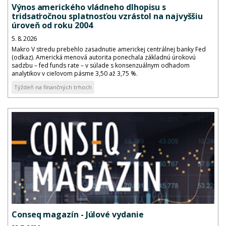
Výnos amerického vládneho dlhopisu s
tridsaťročnou splatnosťou vzrástol na najvyššiu
úroveň od roku 2004
5. 8. 2026
Makro V stredu prebehlo zasadnutie americkej centrálnej banky Fed
(odkaz). Americká menová autorita ponechala základnú úrokovú
sadzbu – fed funds rate – v súlade s konsenzuálnym odhadom
analytikov v cieľovom pásme 3,50 až 3,75 %.
Týždeň na finančných trhoch
Conseq magazín - Júlové vydanie