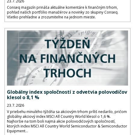
23. 7. 2026
Conseq magazín prináša aktuálne komentáre k finančným trhom,
pohľad naších portfólio manažérov a novinky zo skupiny Conseq.
Všetko prehľadne a zrozumiteľne na jednom mieste.
Globálny index spoločností z odvetvia polovodičov
klesol o 8,1 %
23. 7. 2026
V priebehu minulého týždňa sa akciovým trhom príliš nedarilo, pričom
globálny akciový index MSCI All Country World klesol o 1,6 %.
Najhoršie na tom boli najmä akcie polovodičových spoločností,
ktorých index MSCI All Country World Semiconductor & Semiconductor
Equipment...