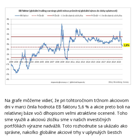
Na grafe môžeme vidieť, že pri tohtoročnom tržnom akciovom
dni v marci činila hodnota EB faktoru 5,6 % a akcie preto boli na
relatívnej báze voči dlhopisom veľmi atraktívne ocenené. Toho
sme využili a akciovú zložku sme v našich investičných
portfóliách výrazne nadvážili. Toto rozhodnutie sa ukázalo ako
správne, nakoľko globálne akciové trhy v uplynulých šiestich