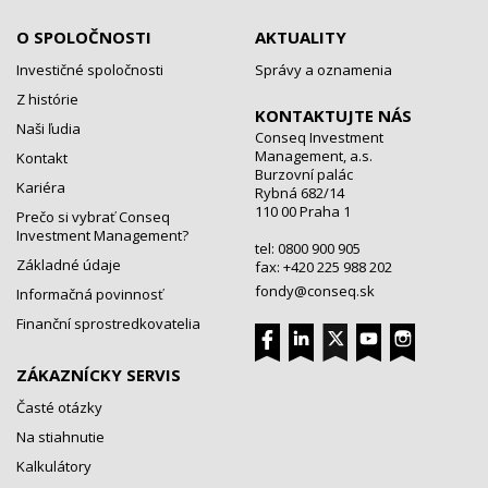
O SPOLOČNOSTI
AKTUALITY
Investičné spoločnosti
Správy a oznamenia
Z histórie
KONTAKTUJTE NÁS
Naši ľudia
Conseq Investment
Management, a.s.
Kontakt
Burzovní palác
Kariéra
Rybná 682/14
110 00 Praha 1
Prečo si vybrať Conseq
Investment Management?
tel: 0800 900 905
Základné údaje
fax: +420 225 988 202
fondy@conseq.sk
Informačná povinnosť
Finanční sprostredkovatelia
ZÁKAZNÍCKY SERVIS
Časté otázky
Na stiahnutie
Kalkulátory