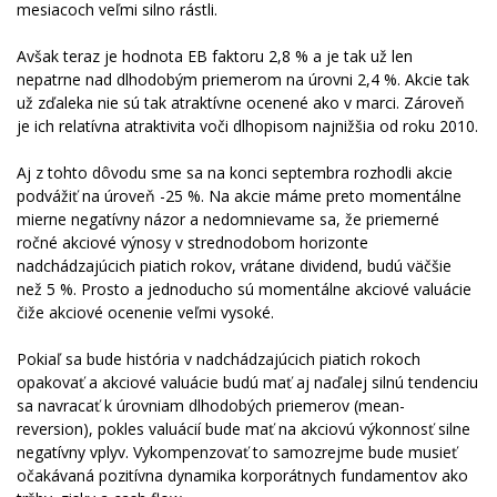
mesiacoch veľmi silno rástli.
Avšak teraz je hodnota EB faktoru 2,8 % a je tak už len
nepatrne nad dlhodobým priemerom na úrovni 2,4 %. Akcie tak
už zďaleka nie sú tak atraktívne ocenené ako v marci. Zároveň
je ich relatívna atraktivita voči dlhopisom najnižšia od roku 2010.
Aj z tohto dôvodu sme sa na konci septembra rozhodli akcie
podvážiť na úroveň -25 %. Na akcie máme preto momentálne
mierne negatívny názor a nedomnievame sa, že priemerné
ročné akciové výnosy v strednodobom horizonte
nadchádzajúcich piatich rokov, vrátane dividend, budú väčšie
než 5 %. Prosto a jednoducho sú momentálne akciové valuácie
čiže akciové ocenenie veľmi vysoké.
Pokiaľ sa bude história v nadchádzajúcich piatich rokoch
opakovať a akciové valuácie budú mať aj naďalej silnú tendenciu
sa navracať k úrovniam dlhodobých priemerov (mean-
reversion), pokles valuácií bude mať na akciovú výkonnosť silne
negatívny vplyv. Vykompenzovať to samozrejme bude musieť
očakávaná pozitívna dynamika korporátnych fundamentov ako