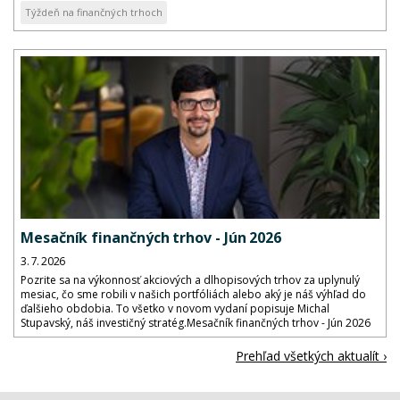
Týždeň na finančných trhoch
Mesačník finančných trhov - Jún 2026
3. 7. 2026
Pozrite sa na výkonnosť akciových a dlhopisových trhov za uplynulý
mesiac, čo sme robili v našich portfóliách alebo aký je náš výhľad do
ďalšieho obdobia. To všetko v novom vydaní popisuje Michal
Stupavský, náš investičný stratég.Mesačník finančných trhov - Jún 2026
Prehľad všetkých aktualít ›