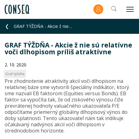
GRAF TÝŽDŇA - Akcie ž nie sú relatívne voči dlhopisom príliš atraktívne
GRAF TÝŽDŇA - Akcie ž nie sú relatívne
voči dlhopisom príliš atraktívne
2. 10. 2020
Graf týždňa
Pre zhodnotenie atraktivity akcií voči dlhopisom na
relatívnej báze sme vytvorili špeciálny indikátor, ktorý
sme nazvali EB faktorom (Equities versus Bonds). EB
faktor sa vypočíta tak, že od ziskového výnosu čiže
prevrátenej hodnoty valuačného ukazovateľa P/E
odpočítame priemerný globálny dlhopisový výnos do
doby splatnosti. Tento ukazovateľ nám tak indikuje
očakávaný nadvýnos akcií voči dlhopisom v
strednodobom horizonte.