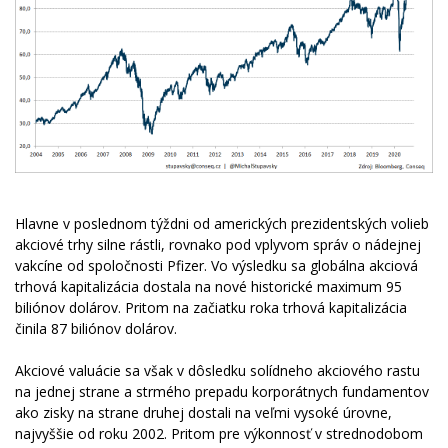
Hlavne v poslednom týždni od amerických prezidentských volieb
akciové trhy silne rástli, rovnako pod vplyvom správ o nádejnej
vakcíne od spoločnosti Pfizer. Vo výsledku sa globálna akciová
trhová kapitalizácia dostala na nové historické maximum 95
biliónov dolárov. Pritom na začiatku roka trhová kapitalizácia
činila 87 biliónov dolárov.
Akciové valuácie sa však v dôsledku solídneho akciového rastu
na jednej strane a strmého prepadu korporátnych fundamentov
ako zisky na strane druhej dostali na veľmi vysoké úrovne,
najvyššie od roku 2002. Pritom pre výkonnosť v strednodobom