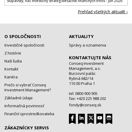
Stupavský, náš investičný stratég.Mesačník finančných trhov - Jún 2026
Prehľad všetkých aktualít ›
O SPOLOČNOSTI
AKTUALITY
Investičné spoločnosti
Správy a oznamenia
Z histórie
KONTAKTUJTE NÁS
Naši ľudia
Conseq Investment
Management, a.s.
Kontakt
Burzovní palác
Kariéra
Rybná 682/14
110 00 Praha 1
Prečo si vybrať Conseq
Investment Management?
tel: 0800 900 905
Základné údaje
fax: +420 225 988 202
fondy@conseq.sk
Informačná povinnosť
Finanční sprostredkovatelia
ZÁKAZNÍCKY SERVIS