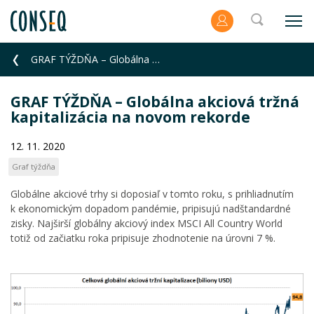
GRAF TÝŽDŇA – Globálna akciová tržná kapitalizácia na novom rekorde
GRAF TÝŽDŇA – Globálna akciová tržná
kapitalizácia na novom rekorde
12. 11. 2020
Graf týždňa
Globálne akciové trhy si doposiaľ v tomto roku, s prihliadnutím
k ekonomickým dopadom pandémie, pripisujú nadštandardné
zisky. Najširší globálny akciový index MSCI All Country World
totiž od začiatku roka pripisuje zhodnotenie na úrovni 7 %.