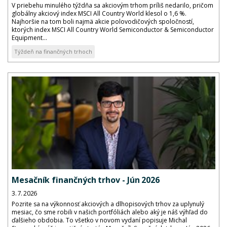
V priebehu minulého týždňa sa akciovým trhom príliš nedarilo, pričom
globálny akciový index MSCI All Country World klesol o 1,6 %.
Najhoršie na tom boli najmä akcie polovodičových spoločností,
ktorých index MSCI All Country World Semiconductor & Semiconductor
Equipment...
Týždeň na finančných trhoch
Mesačník finančných trhov - Jún 2026
3. 7. 2026
Pozrite sa na výkonnosť akciových a dlhopisových trhov za uplynulý
mesiac, čo sme robili v našich portfóliách alebo aký je náš výhľad do
ďalšieho obdobia. To všetko v novom vydaní popisuje Michal