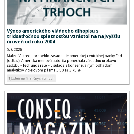
Výnos amerického vládneho dlhopisu s
tridsaťročnou splatnosťou vzrástol na najvyššiu
úroveň od roku 2004
5. 8. 2026
Makro V stredu prebehlo zasadnutie americkej centrálnej banky Fed
(odkaz). Americká menová autorita ponechala základnú úrokovú
sadzbu – fed funds rate – v súlade s konsenzuálnym odhadom
analytikov v cieľovom pásme 3,50 až 3,75 %.
Týždeň na finančných trhoch