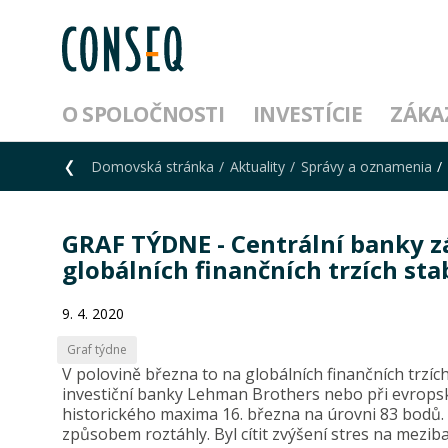
O SPOLOČNOSTI
INVESTÍCIE
ZÁKA
Domovská stránka
Aktuality
Správy a oznamenia
GRAF TÝDNE - Centrální banky 
globálních finančních trzích sta
9. 4. 2020
Graf týdne
V polovině března to na globálních finančních trz
investiční banky Lehman Brothers nebo při evropské 
historického maxima 16. března na úrovni 83 bodů.
způsobem roztáhly. Byl cítit zvýšení stres na mezib