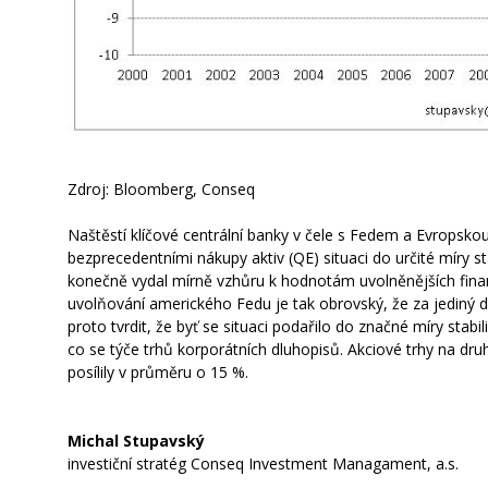
Zdroj: Bloomberg, Conseq
Naštěstí klíčové centrální banky v čele s Fedem a Evropsk
bezprecedentními nákupy aktiv (QE) situaci do určité míry s
konečně vydal mírně vzhůru k hodnotám uvolněnějších finan
uvolňování amerického Fedu je tak obrovský, že za jediný den 
proto tvrdit, že byť se situaci podařilo do značné míry stab
co se týče trhů korporátních dluhopisů. Akciové trhy na dru
posílily v průměru o 15 %.
Michal Stupavský
investiční stratég Conseq Investment Managament, a.s.