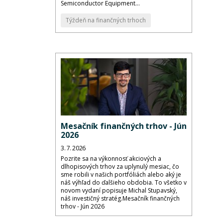
Semiconductor Equipment...
Týždeň na finančných trhoch
Mesačník finančných trhov - Jún
2026
3. 7. 2026
Pozrite sa na výkonnosť akciových a
dlhopisových trhov za uplynulý mesiac, čo
sme robili v našich portfóliách alebo aký je
náš výhľad do ďalšieho obdobia. To všetko v
novom vydaní popisuje Michal Stupavský,
náš investičný stratég.Mesačník finančných
trhov - Jún 2026