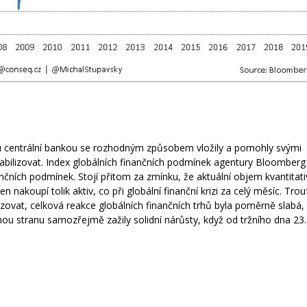
ou centrální bankou se rozhodným způsobem vložily a pomohly svými
tabilizovat. Index globálních finančních podmínek agentury Bloomberg
čních podmínek. Stojí přitom za zmínku, že aktuální objem kvantitati
nakoupí tolik aktiv, co při globální finanční krizi za celý měsíc. Tro
ilizovat, celková reakce globálních finančních trhů byla poměrně slabá
hou stranu samozřejmě zažily solidní nárůsty, když od tržního dna 23