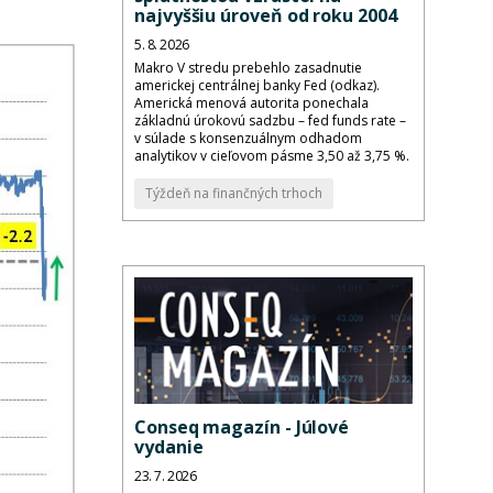
najvyššiu úroveň od roku 2004
5. 8. 2026
Makro V stredu prebehlo zasadnutie
americkej centrálnej banky Fed (odkaz).
Americká menová autorita ponechala
základnú úrokovú sadzbu – fed funds rate –
v súlade s konsenzuálnym odhadom
analytikov v cieľovom pásme 3,50 až 3,75 %.
Týždeň na finančných trhoch
Conseq magazín - Júlové
vydanie
23. 7. 2026