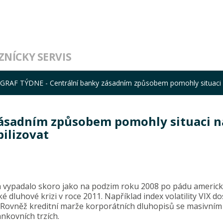
ZNÍCKY SERVIS
GRAF TÝDNE - Centrální banky zásadním způsobem pomohly situaci na 
zásadním způsobem pomohly situaci n
bilizovat
ích vypadalo skoro jako na podzim roku 2008 po pádu americ
dluhové krizi v roce 2011. Například index volatility VIX do
 Rovněž kreditní marže korporátních dluhopisů se masivním
ankovních trzích.