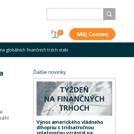
Môj Conseq
0
globálních finančních trzích stabi
a
Ďalšie novinky
ké
sáhl
Výnos amerického vládneho
dlhopisu s tridsaťročnou
splatnosťou vzrástol na