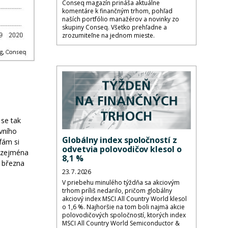
Conseq magazín prináša aktuálne
komentáre k finančným trhom, pohľad
naších portfólio manažérov a novinky zo
skupiny Conseq. Všetko prehľadne a
zrozumiteľne na jednom mieste.
 se tak
vního
Globálny index spoločností z
ufám si
odvetvia polovodičov klesol o
, zejména
8,1 %
. března
23. 7. 2026
V priebehu minulého týždňa sa akciovým
trhom príliš nedarilo, pričom globálny
akciový index MSCI All Country World klesol
o 1,6 %. Najhoršie na tom boli najmä akcie
polovodičových spoločností, ktorých index
MSCI All Country World Semiconductor &