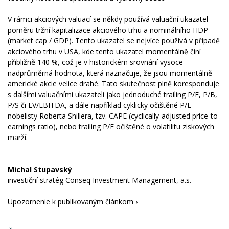
V rámci akciových valuací se někdy používá valuační ukazatel
poměru tržní kapitalizace akciového trhu a nominálního HDP
(market cap / GDP). Tento ukazatel se nejvíce používá v případě
akciového trhu v USA, kde tento ukazatel momentálně činí
přibližně 140 %, což je v historickém srovnání vysoce
nadprůměrná hodnota, která naznačuje, že jsou momentálně
americké akcie velice drahé. Tato skutečnost plně koresponduje
s dalšími valuačními ukazateli jako jednoduché trailing P/E, P/B,
P/S či EV/EBITDA, a dále například cyklicky očištěné P/E
nobelisty Roberta Shillera, tzv. CAPE (cyclically-adjusted price-to-
earnings ratio), nebo trailing P/E očištěné o volatilitu ziskových
marží.
Michal Stupavský
investiční stratég Conseq Investment Management, a.s.
Upozornenie k publikovaným článkom ›