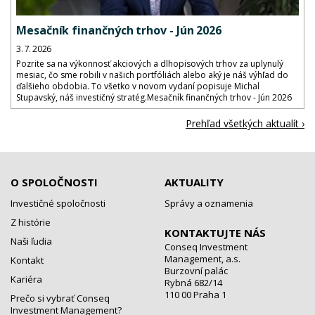
Mesačník finančných trhov - Jún 2026
3. 7. 2026
Pozrite sa na výkonnosť akciových a dlhopisových trhov za uplynulý
mesiac, čo sme robili v našich portfóliách alebo aký je náš výhľad do
ďalšieho obdobia. To všetko v novom vydaní popisuje Michal
Stupavský, náš investičný stratég.Mesačník finančných trhov - Jún 2026
Prehľad všetkých aktualít ›
O SPOLOČNOSTI
AKTUALITY
Investičné spoločnosti
Správy a oznamenia
Z histórie
KONTAKTUJTE NÁS
Naši ľudia
Conseq Investment
Management, a.s.
Kontakt
Burzovní palác
Kariéra
Rybná 682/14
110 00 Praha 1
Prečo si vybrať Conseq
Investment Management?