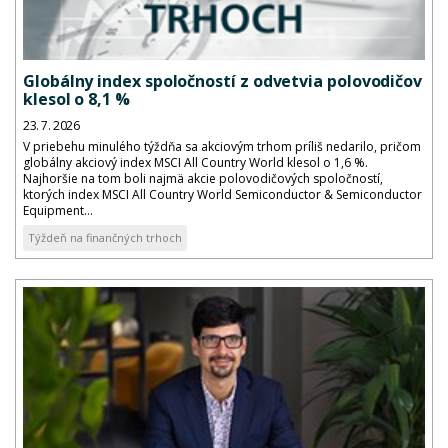
Globálny index spoločností z odvetvia polovodičov
klesol o 8,1 %
23. 7. 2026
V priebehu minulého týždňa sa akciovým trhom príliš nedarilo, pričom
globálny akciový index MSCI All Country World klesol o 1,6 %.
Najhoršie na tom boli najmä akcie polovodičových spoločností,
ktorých index MSCI All Country World Semiconductor & Semiconductor
Equipment...
Týždeň na finančných trhoch