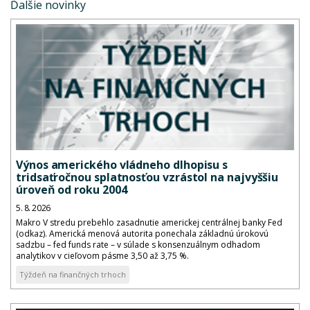
Ďalšie novinky
Výnos amerického vládneho dlhopisu s
tridsaťročnou splatnosťou vzrástol na najvyššiu
úroveň od roku 2004
5. 8. 2026
Makro V stredu prebehlo zasadnutie americkej centrálnej banky Fed
(odkaz). Americká menová autorita ponechala základnú úrokovú
sadzbu – fed funds rate – v súlade s konsenzuálnym odhadom
analytikov v cieľovom pásme 3,50 až 3,75 %.
Týždeň na finančných trhoch