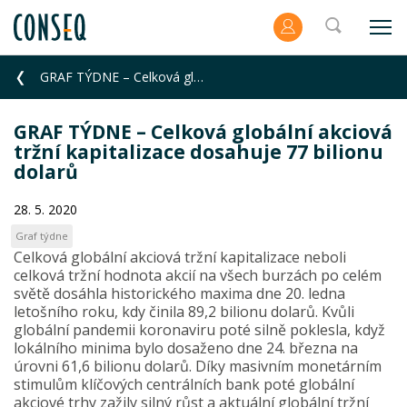
GRAF TÝDNE – Celková globální akciová tržní kapitalizace dosahuje 77 bilionu dolarů
GRAF TÝDNE – Celková globální akciová
tržní kapitalizace dosahuje 77 bilionu
dolarů
28. 5. 2020
Graf týdne
Celková globální akciová tržní kapitalizace neboli
celková tržní hodnota akcií na všech burzách po celém
světě dosáhla historického maxima dne 20. ledna
letošního roku, kdy činila 89,2 bilionu dolarů. Kvůli
globální pandemii koronaviru poté silně poklesla, když
lokálního minima bylo dosaženo dne 24. března na
úrovni 61,6 bilionu dolarů. Díky masivním monetárním
stimulům klíčových centrálních bank poté globální
akciové trhy zažily silný růst a aktuální globální tržní