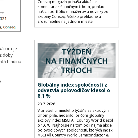
Conseq magazín prináša aktuálne
komentáre k finančným trhom, pohľad
naších portfólio manažérov a novinky zo
skupiny Conseq. Všetko prehľadne a
zrozumiteľne na jednom mieste.
kátora je
z doby
itá hladina
v
Globálny index spoločností z
odvetvia polovodičov klesol o
8,1 %
23. 7. 2026
V priebehu minulého týždňa sa akciovým
trhom príliš nedarilo, pričom globálny
akciový index MSCI All Country World klesol
o 1,6 %. Najhoršie na tom boli najmä akcie
polovodičových spoločností, ktorých index
MSCI All Country World Semiconductor &