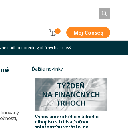
Môj Conseq
0
zné nadhodnotenie globálnych akciový
zné
Ďalšie novinky
efinovaný
Výnos amerického vládneho
očností,
dlhopisu s tridsaťročnou
splatnosťou vzrástol na