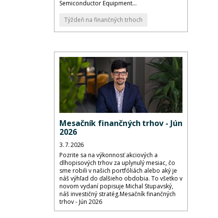
Semiconductor Equipment...
Týždeň na finančných trhoch
Mesačník finančných trhov - Jún
2026
3. 7. 2026
Pozrite sa na výkonnosť akciových a
dlhopisových trhov za uplynulý mesiac, čo
sme robili v našich portfóliách alebo aký je
náš výhľad do ďalšieho obdobia. To všetko v
novom vydaní popisuje Michal Stupavský,
náš investičný stratég.Mesačník finančných
trhov - Jún 2026