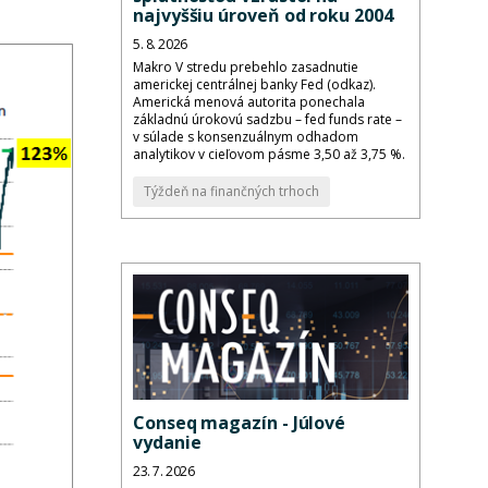
najvyššiu úroveň od roku 2004
5. 8. 2026
Makro V stredu prebehlo zasadnutie
americkej centrálnej banky Fed (odkaz).
Americká menová autorita ponechala
základnú úrokovú sadzbu – fed funds rate –
v súlade s konsenzuálnym odhadom
analytikov v cieľovom pásme 3,50 až 3,75 %.
Týždeň na finančných trhoch
Conseq magazín - Júlové
vydanie
23. 7. 2026