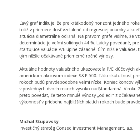
Ľavý graf indikuje, že pre krátkodobý horizont jedného roka
totiž v priemere dosť vzdialené od regresnej priamky a koef
situácia diametrálne odlišná. Na pravom grafe vidíme, že vz
determinácie je veľmi solídnych 44 %. Laicky povedané, p
štartujúce valuácie P/E úplne zásadné. Čím nižšie valuácie
tým nižšie očakávané priemerné ročné výnosy.
Aktuálne hodnoty valuačného ukazovateľa P/E kľúčových akc
americkom akciovom indexe S&P 500. Táto skutočnosť preto 
rokoch budú pravdepodobne veľmi nízke. Koniec koncov výk
v posledných dvoch rokoch vysoko nadštandardná. V roku 201
preto povedat, že tieto minulé výnosy „odjedli“ z očakávane
výkonnosť v priebehu najbližších piatich rokoch bude prav
Michal Stupavský
Investičný stratég Conseq Investment Management, a.s.