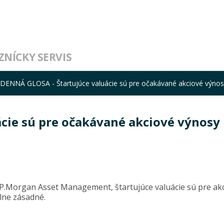
ZNÍCKY SERVIS
DENNÁ GLOSA - Štartujúce valuácie sú pre očakávané akciové výno
cie sú pre očakávané akciové výnosy
J.P.Morgan Asset Management, štartujúce valuácie sú pre ak
lne zásadné.