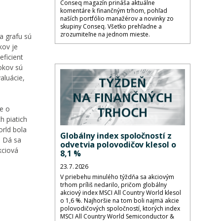
Conseq magazín prináša aktuálne
komentáre k finančným trhom, pohľad
naších portfólio manažérov a novinky zo
skupiny Conseq. Všetko prehľadne a
zrozumiteľne na jednom mieste.
a grafu sú
kov je
eficient
okov sú
aluácie,
e o
h piatich
rld bola
Globálny index spoločností z
. Dá sa
odvetvia polovodičov klesol o
kciová
8,1 %
23. 7. 2026
V priebehu minulého týždňa sa akciovým
trhom príliš nedarilo, pričom globálny
akciový index MSCI All Country World klesol
o 1,6 %. Najhoršie na tom boli najmä akcie
polovodičových spoločností, ktorých index
MSCI All Country World Semiconductor &