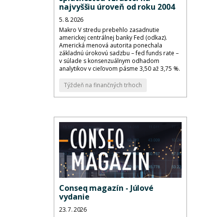
najvyššiu úroveň od roku 2004
5. 8. 2026
Makro V stredu prebehlo zasadnutie
americkej centrálnej banky Fed (odkaz).
Americká menová autorita ponechala
základnú úrokovú sadzbu – fed funds rate –
v súlade s konsenzuálnym odhadom
analytikov v cieľovom pásme 3,50 až 3,75 %.
Týždeň na finančných trhoch
Conseq magazín - Júlové
vydanie
23. 7. 2026