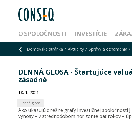
O SPOLOČNOSTI
INVESTÍCIE
ZÁKA
Domovská stránka
Aktuality
Správy a oznamenia
DENNÁ GLOSA - Štartujúce valuá
zásadné
18. 1. 2021
Denná glosa
Ako ukazujú dnešné grafy investičnej spoločnosti 
výnosy – v strednodobom horizonte päť rokov – úp