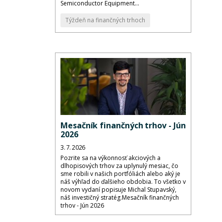
Semiconductor Equipment...
Týždeň na finančných trhoch
Mesačník finančných trhov - Jún
2026
3. 7. 2026
Pozrite sa na výkonnosť akciových a
dlhopisových trhov za uplynulý mesiac, čo
sme robili v našich portfóliách alebo aký je
náš výhľad do ďalšieho obdobia. To všetko v
novom vydaní popisuje Michal Stupavský,
náš investičný stratég.Mesačník finančných
trhov - Jún 2026