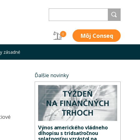
Môj Conseq
0
sy zásadné
Ďalšie novinky
ciové
Výnos amerického vládneho
dlhopisu s tridsaťročnou
splatnosťou vzrástol na