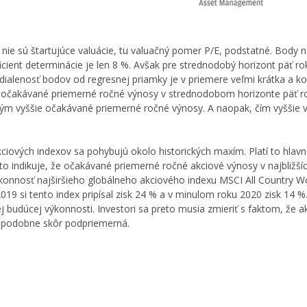
 nie sú štartujúce valuácie, tu valuačný pomer P/E, podstatné. Body n
icient determinácie je len 8 %. Avšak pre strednodobý horizont päť ro
dialenosť bodov od regresnej priamky je v priemere veľmi krátka a ko
re očakávané priemerné ročné výnosy v strednodobom horizonte päť r
, tým vyššie očakávané priemerné ročné výnosy. A naopak, čím vyššie v
iových indexov sa pohybujú okolo historických maxím. Platí to hlavn
indikuje, že očakávané priemerné ročné akciové výnosy v najbližšíc
onnosť najširšieho globálneho akciového indexu MSCI All Country Wo
9 si tento index pripísal zisk 24 % a v minulom roku 2020 zisk 14 %
j budúcej výkonnosti. Investori sa preto musia zmieriť s faktom, že a
depodobne skôr podpriemerná.