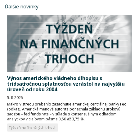
Ďalšie novinky
Výnos amerického vládneho dlhopisu s
tridsaťročnou splatnosťou vzrástol na najvyššiu
úroveň od roku 2004
5. 8. 2026
Makro V stredu prebehlo zasadnutie americkej centrálnej banky Fed
(odkaz). Americká menová autorita ponechala základnú úrokovú
sadzbu – fed funds rate – v súlade s konsenzuálnym odhadom
analytikov v cieľovom pásme 3,50 až 3,75 %.
Týždeň na finančných trhoch