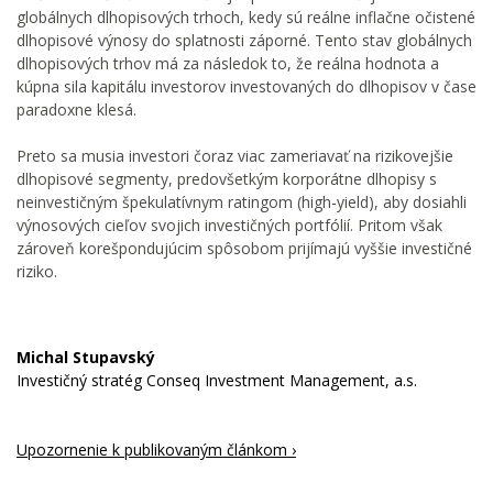
globálnych dlhopisových trhoch, kedy sú reálne inflačne očistené
dlhopisové výnosy do splatnosti záporné. Tento stav globálnych
dlhopisových trhov má za následok to, že reálna hodnota a
kúpna sila kapitálu investorov investovaných do dlhopisov v čase
paradoxne klesá.
Preto sa musia investori čoraz viac zameriavať na rizikovejšie
dlhopisové segmenty, predovšetkým korporátne dlhopisy s
neinvestičným špekulatívnym ratingom (high-yield), aby dosiahli
výnosových cieľov svojich investičných portfólií. Pritom však
zároveň korešpondujúcim spôsobom prijímajú vyššie investičné
riziko.
Michal Stupavský
Investičný stratég Conseq Investment Management, a.s.
Upozornenie k publikovaným článkom ›