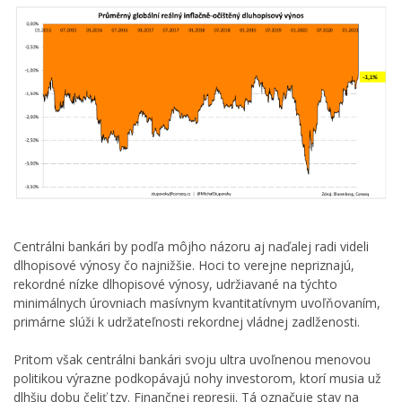
Centrálni bankári by podľa môjho názoru aj naďalej radi videli
dlhopisové výnosy čo najnižšie. Hoci to verejne nepriznajú,
rekordné nízke dlhopisové výnosy, udržiavané na týchto
minimálnych úrovniach masívnym kvantitatívnym uvoľňovaním,
primárne slúži k udržateľnosti rekordnej vládnej zadlženosti.
Pritom však centrálni bankári svoju ultra uvoľnenou menovou
politikou výrazne podkopávajú nohy investorom, ktorí musia už
dlhšiu dobu čeliť tzv. Finančnej represii. Tá označuje stav na