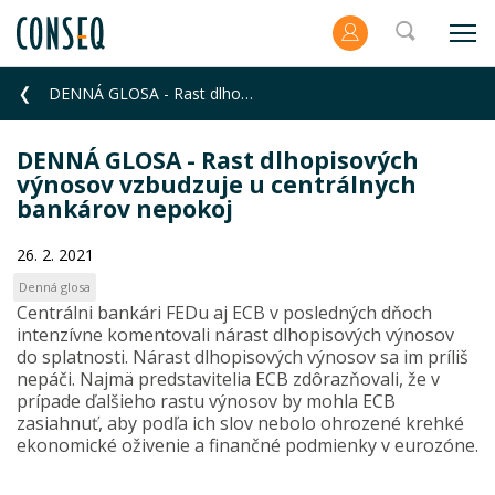
DENNÁ GLOSA - Rast dlhopisových výnosov vzbudzuje u centrálnych bankárov nepokoj
DENNÁ GLOSA - Rast dlhopisových
výnosov vzbudzuje u centrálnych
bankárov nepokoj
26. 2. 2021
Denná glosa
Centrálni bankári FEDu aj ECB v posledných dňoch
intenzívne komentovali nárast dlhopisových výnosov
do splatnosti. Nárast dlhopisových výnosov sa im príliš
nepáči. Najmä predstavitelia ECB zdôrazňovali, že v
prípade ďalšieho rastu výnosov by mohla ECB
zasiahnuť, aby podľa ich slov nebolo ohrozené krehké
ekonomické oživenie a finančné podmienky v eurozóne.