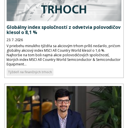
Globálny index spoločností z odvetvia polovodičov
klesol o 8,1 %
23. 7. 2026
V priebehu minulého týždňa sa akciovým trhom príliš nedarilo, pričom
globálny akciový index MSCI All Country World klesol o 1,6 %.
Najhoršie na tom boli najmä akcie polovodičových spoločností,
ktorých index MSCI All Country World Semiconductor & Semiconductor
Equipment...
Týždeň na finančných trhoch