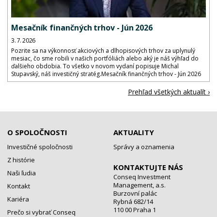
Mesačník finančných trhov - Jún 2026
3. 7. 2026
Pozrite sa na výkonnosť akciových a dlhopisových trhov za uplynulý
mesiac, čo sme robili v našich portfóliách alebo aký je náš výhľad do
ďalšieho obdobia. To všetko v novom vydaní popisuje Michal
Stupavský, náš investičný stratég.Mesačník finančných trhov - Jún 2026
Prehľad všetkých aktualít ›
O SPOLOČNOSTI
AKTUALITY
Investičné spoločnosti
Správy a oznamenia
Z histórie
KONTAKTUJTE NÁS
Naši ľudia
Conseq Investment
Management, a.s.
Kontakt
Burzovní palác
Kariéra
Rybná 682/14
110 00 Praha 1
Prečo si vybrať Conseq