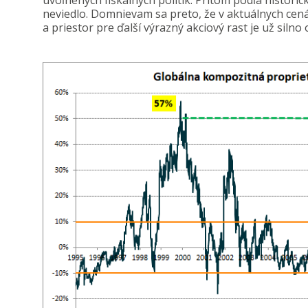
uvoľnených fiškálnych politík. Pritom podľa historický
neviedlo. Domnievam sa preto, že v aktuálnych cen
a priestor pre ďalší výrazný akciový rast je už siln