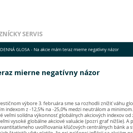
ZNÍCKY SERVIS
DENNÁ GLOSA - Na akcie mám teraz mierne negatívny názor
raz mierne negatívny názor
stičnom výbore 3. februára sme sa rozhodli znížiť váhu glo
ím indexom z -12,5% na -25,0% medzi neutrálom a minimom.
vé veľmi solídna výkonnosť globálnych akciových indexov od 
mi vysoké globálne akciové valuácie (pozri graf nižšie). A p
kvantitatívneho uvoľňovania kľúčových centrálnych bánk a s