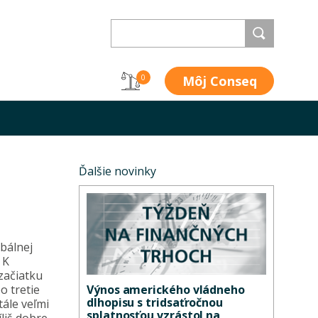
Môj Conseq
0
Ďalšie novinky
bálnej
 K
začiatku
Výnos amerického vládneho
o tretie
dlhopisu s tridsaťročnou
tále veľmi
splatnosťou vzrástol na