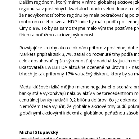
Ďalším regiónom, ktorý máme v rámci globálnej akciovej zlo
regiónu sa v posledných kvartáloch darilo veľmi dobre a naš
že nadvýkonnosť tohto regiónu by mala pokračovať aj po z
motorom celého sveta. HDP Indie by malo podľa posledn
Číny o 8%. To by sa samozrejme malo výrazne pozitívne pr
firiem a poťažmo akciovej výkonnosti.
Rozvíjajúce sa trhy ako celok nám pritom v poslednej dobe 
Markets pripísali zisk 3,7%, zatiaľ čo rozvinuté trhy podľa
celok dosahovať lepšiu výkonnosť aj v nadchádzajúcich mes
ukazovateľa EV/EBITDA aktuálne ocenené na úrovni 17-násobk
trhoch je tak prítomný 17% valuačný diskont, ktorý by sa m
Medzi kľúčové riziká môjho mierne negatívneho scenára pre
banky stále vykonávajú nákupy aktív v bezprecedentnom me
centrálnej banky natlačili 9,2 bilióna dolárov, čo je doko
Nemôžem teda vylúčiť, že globálne akciové trhy budú pokra
globálnymi akciovými indexmi a globálnou peňažnou zásobou 
Michal Stupavský
Investičný stratég Conseq Investment Management, a.s.