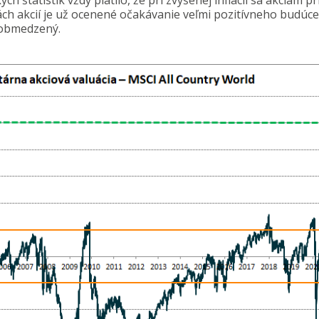
ch štatistík vždy platilo, že pri zvýšenej inflácii sa akciám pr
ách akcií je už ocenené očakávanie veľmi pozitívneho budúc
o obmedzený.