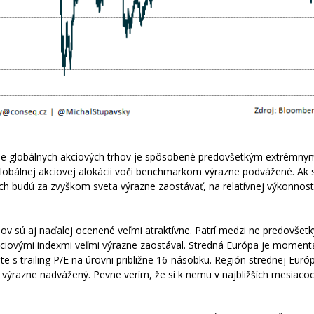
ie globálnych akciových trhov je spôsobené predovšetkým extrémny
obálnej akciovej alokácii voči benchmarkom výrazne podvážené. Ak s
h budú za zvyškom sveta výrazne zaostávať, na relatívnej výkonnost
rhov sú aj naďalej ocenené veľmi atraktívne. Patrí medzi ne predovšet
akciovými indexmi veľmi výrazne zaostával. Stredná Európa je moment
 s trailing P/E na úrovni približne 16-násobku. Región strednej Eu
 výrazne nadvážený. Pevne verím, že si k nemu v najbližších mesiacoc