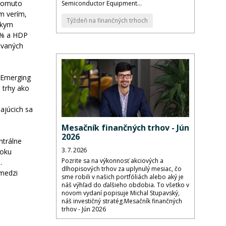
 Tomuto
Semiconductor Equipment...
om verím,
Týždeň na finančných trhoch
skym
1% a HDP
ovaných
I Emerging
 trhy ako
ajúcich sa
Mesačník finančných trhov - Jún
2026
ntrálne
3. 7. 2026
roku
Pozrite sa na výkonnosť akciových a
.
dlhopisových trhov za uplynulý mesiac, čo
 medzi
sme robili v našich portfóliách alebo aký je
náš výhľad do ďalšieho obdobia. To všetko v
novom vydaní popisuje Michal Stupavský,
náš investičný stratég.Mesačník finančných
trhov - Jún 2026