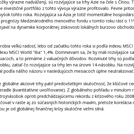
žky výrazne nadvážený, sú rozvíjajúce sa trhy Ázie na čele s Čínou.
e investičné portfólio z tohto vývoja výrazne profitovalo. Pevne prit
vyšok tohto roka. Rozvíjajúca sa Ázia je totiž momentálne hospodár
ej prognózy Medzinárodného menového fondu v tomto roku rásť o 1
ejaviť na dynamike korporátnej ziskovosti lokálnych burzovo obchod
robia veľkú radosť, lebo od začiatku tohto roka si podľa indexu MSC
 indexu MSCI World "iba" 1,4%. Domnievam sa, že by mali rozvíjajúce sa
iacoch, a to primárne z valuačných dôvodov. Rozvinuté trhy sú podľa
u, zatiaľ čo rozvíjajúce sa trhy len na úrovni 14-násobku. Na rozvíj
al podľa nášho názoru v nasledujúcich mesiacoch úplne neutralizovať.
 globálne akciové trhy patrí predovšetkým skutočnosť, že kľúčové ce
radle (kvantitatívne uvoľňovanie). Z globálneho pohľadu v minulom 
nca trojnásobok oproti predchádzajúcemu rekordu z krízového roku 2008
čovať v raste aj zo súčasných historických maxím, pretože korelácia
je od globálnej finančnej krízy skutočne veľmi silná.