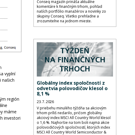
Conseq magazín prináša aktuálne
komentáre k finančným trhom, pohľad
naších portfólio manažérov a novinky zo
skupiny Conseq. Všetko prehľadne a
zrozumiteľne na jednom mieste.
m
a vyplní
i našich
Globálny index spoločností z
odvetvia polovodičov klesol o
8,1 %
kým región
23. 7. 2026
álne
V priebehu minulého týždňa sa akciovým
rópy máme
trhom príliš nedarilo, pričom globálny
akciový index MSCI All Country World klesol
h investori
o 1,6 %. Najhoršie na tom boli najmä akcie
polovodičových spoločností, ktorých index
MSCI All Country World Semiconductor &