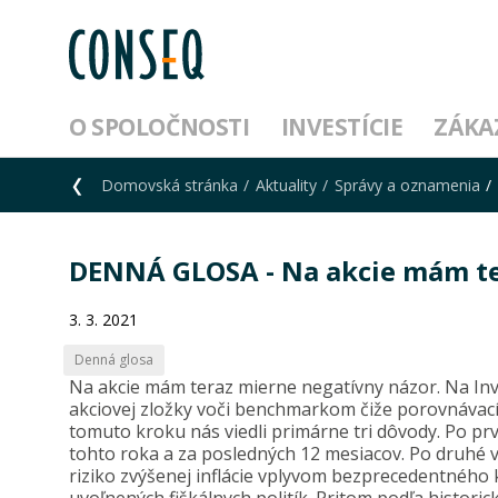
O SPOLOČNOSTI
INVESTÍCIE
ZÁKA
Domovská stránka
Aktuality
Správy a oznamenia
DENNÁ GLOSA - Na akcie mám te
3. 3. 2021
Denná glosa
Na akcie mám teraz mierne negatívny názor. Na Inve
akciovej zložky voči benchmarkom čiže porovnávac
tomuto kroku nás viedli primárne tri dôvody. Po pr
tohto roka a za posledných 12 mesiacov. Po druhé veľ
riziko zvýšenej inflácie vplyvom bezprecedentného 