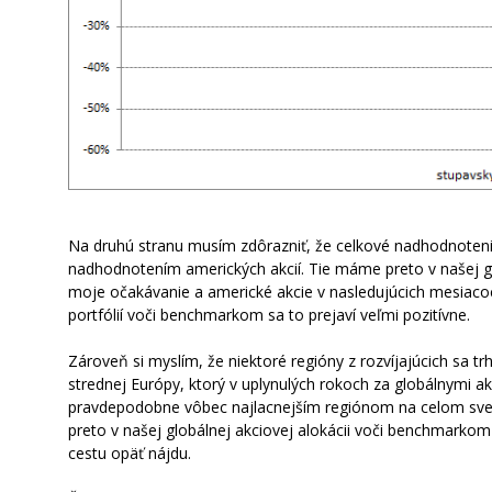
Na druhú stranu musím zdôrazniť, že celkové nadhodnoten
nadhodnotením amerických akcií. Tie máme preto v našej gl
moje očakávanie a americké akcie v nasledujúcich mesiacoc
portfólií voči benchmarkom sa to prejaví veľmi pozitívne.
Zároveň si myslím, že niektoré regióny z rozvíjajúcich sa t
strednej Európy, ktorý v uplynulých rokoch za globálnymi 
pravdepodobne vôbec najlacnejším regiónom na celom svete
preto v našej globálnej akciovej alokácii voči benchmarkom
cestu opäť nájdu.