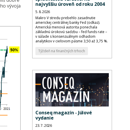
íliš dobre
najvyššiu úroveň od roku 2004
eho vývoja
5. 8. 2026
Makro V stredu prebehlo zasadnutie
americkej centrálnej banky Fed (odkaz).
Americká menová autorita ponechala
základnú úrokovú sadzbu – fed funds rate –
v súlade s konsenzuálnym odhadom
analytikov v cieľovom pásme 3,50 až 3,75 %.
Týždeň na finančných trhoch
Conseq magazín - Júlové
vydanie
23. 7. 2026