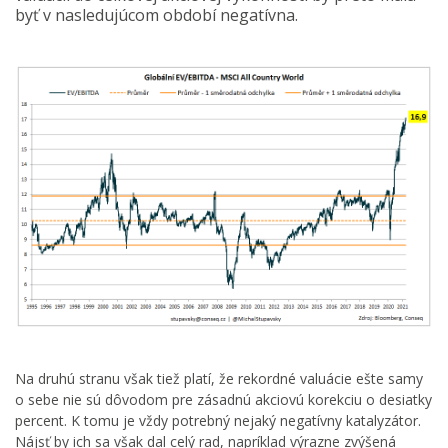
byť v nasledujúcom období negatívna.
Na druhú stranu však tiež platí, že rekordné valuácie ešte samy
o sebe nie sú dôvodom pre zásadnú akciovú korekciu o desiatky
percent. K tomu je vždy potrebný nejaký negatívny katalyzátor.
Nájsť by ich sa však dal celý rad, napríklad výrazne zvýšená