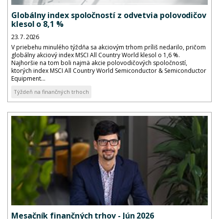
Globálny index spoločností z odvetvia polovodičov
klesol o 8,1 %
23. 7. 2026
V priebehu minulého týždňa sa akciovým trhom príliš nedarilo, pričom
globálny akciový index MSCI All Country World klesol o 1,6 %.
Najhoršie na tom boli najmä akcie polovodičových spoločností,
ktorých index MSCI All Country World Semiconductor & Semiconductor
Equipment...
Týždeň na finančných trhoch
Mesačník finančných trhov - Jún 2026