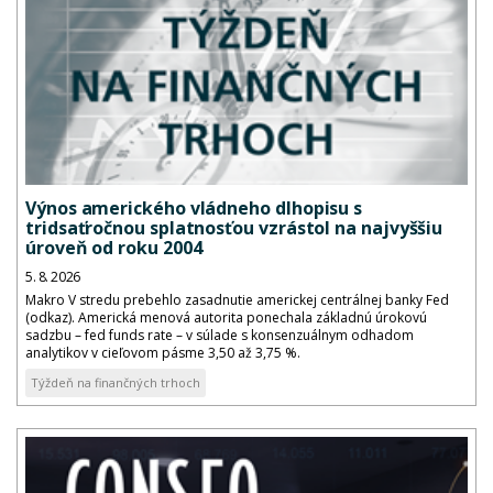
Výnos amerického vládneho dlhopisu s
tridsaťročnou splatnosťou vzrástol na najvyššiu
úroveň od roku 2004
5. 8. 2026
Makro V stredu prebehlo zasadnutie americkej centrálnej banky Fed
(odkaz). Americká menová autorita ponechala základnú úrokovú
sadzbu – fed funds rate – v súlade s konsenzuálnym odhadom
analytikov v cieľovom pásme 3,50 až 3,75 %.
Týždeň na finančných trhoch