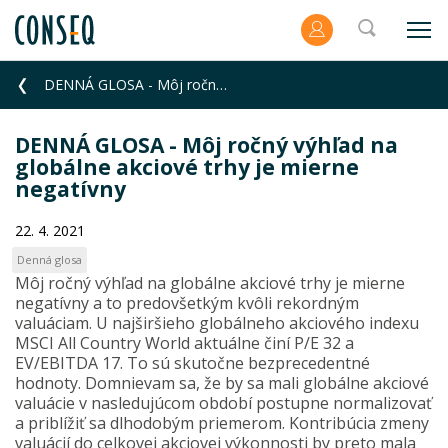
DENNÁ GLOSA - Môj ročný výhľad na globálne akciové trhy je mierne negatívny
DENNÁ GLOSA - Môj ročný výhľad na
globálne akciové trhy je mierne
negatívny
22. 4. 2021
Denná glosa
Môj ročný výhľad na globálne akciové trhy je mierne
negatívny a to predovšetkým kvôli rekordným
valuáciam. U najširšieho globálneho akciového indexu
MSCI All Country World aktuálne činí P/E 32 a
EV/EBITDA 17. To sú skutočne bezprecedentné
hodnoty. Domnievam sa, že by sa mali globálne akciové
valuácie v nasledujúcom období postupne normalizovať
a priblížiť sa dlhodobým priemerom. Kontribúcia zmeny
valuácií do celkovej akciovej výkonnosti by preto mala