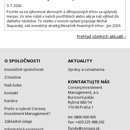
3. 7. 2026
Pozrite sa na výkonnosť akciových a dlhopisových trhov za uplynulý
mesiac, čo sme robili v našich portfóliách alebo aký je náš výhľad do
ďalšieho obdobia. To všetko v novom vydaní popisuje Michal
Stupavský, náš investičný stratég.Mesačník finančných trhov - Jún 2026
Prehľad všetkých aktualít ›
O SPOLOČNOSTI
AKTUALITY
Investičné spoločnosti
Správy a oznamenia
Z histórie
KONTAKTUJTE NÁS
Naši ľudia
Conseq Investment
Management, a.s.
Kontakt
Burzovní palác
Kariéra
Rybná 682/14
110 00 Praha 1
Prečo si vybrať Conseq
Investment Management?
tel: 0800 900 905
Základné údaje
fax: +420 225 988 202
fondy@conseq.sk
Informačná povinnosť