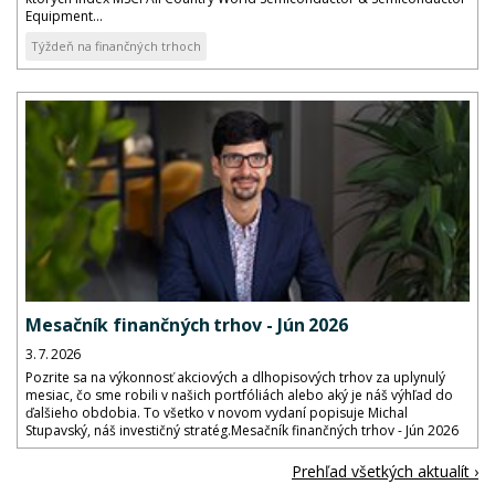
Equipment...
Týždeň na finančných trhoch
Mesačník finančných trhov - Jún 2026
3. 7. 2026
Pozrite sa na výkonnosť akciových a dlhopisových trhov za uplynulý
mesiac, čo sme robili v našich portfóliách alebo aký je náš výhľad do
ďalšieho obdobia. To všetko v novom vydaní popisuje Michal
Stupavský, náš investičný stratég.Mesačník finančných trhov - Jún 2026
Prehľad všetkých aktualít ›