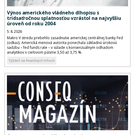
Výnos amerického vládneho dlhopisu s
tridsaťročnou splatnosťou vzrástol na najvyššiu
úroveň od roku 2004
5. 8. 2026
Makro V stredu prebehlo zasadnutie americkej centrálnej banky Fed
(odkaz). Americká menová autorita ponechala základnú úrokovú
sadzbu – fed funds rate – v súlade s konsenzuálnym odhadom
analytikov v cieľovom pásme 3,50 až 3,75 %.
Týždeň na finančných trhoch