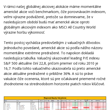
V rámci našej globálnej akciovej alokácie máme momentálne
americké akcie voči benchmarkom, čiže porovnávacím indexom,
veľmi výrazne podvážené, pretože sa domnievame, že v
nasledujúcom období budú mať americké akcie oproti
globálnym akciovým indexom ako MSCI All Country World
výrazne horšiu výkonnosť.
Tento postoj vychádza predovšetkým z valuačných dôvodov.
Jednoducho povedané, americké akcie sú podľa nášho názoru
momentálne extrémne predražené. To napokon dokladá
nasledujúca tabuľka. Valuačný ukazovateľ leading P/E indexu
S&P 500 aktuálne činí 22,8, pričom priemer od roku 2010 je
16,7. Podľa tohto valuačného ukazovateľa sú preto americké
akcie aktuálne predražené o približne 36%. A sú to práve
valuácie čiže ocenenia, ktoré sú pre očakávané priemerné ročné
zhodnotenie na strednodobom horizonte piatich rokov kľúčové.