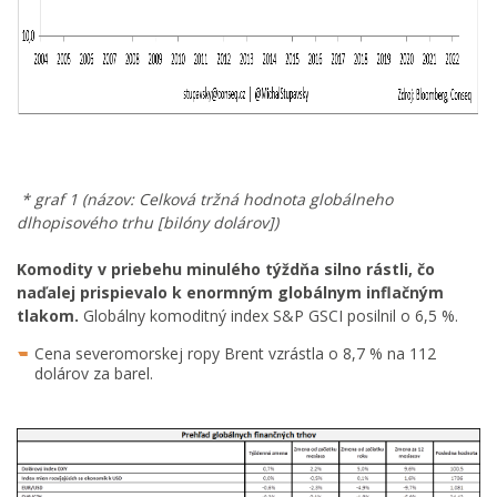
* graf 1 (názov: Celková tržná hodnota globálneho
dlhopisového trhu [bilóny dolárov])
Komodity v priebehu minulého týždňa silno rástli, čo
naďalej prispievalo k enormným globálnym inflačným
tlakom.
Globálny komoditný index S&P GSCI posilnil o 6,5 %.
Cena severomorskej ropy Brent vzrástla o 8,7 % na 112
dolárov za barel.