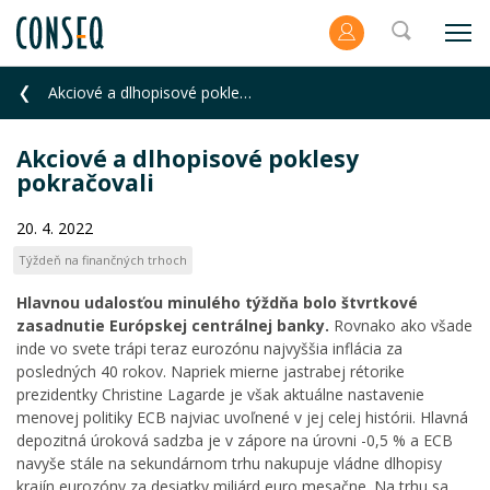
Akciové a dlhopisové poklesy pokračovali
Akciové a dlhopisové poklesy
pokračovali
20. 4. 2022
Týždeň na finančných trhoch
Hlavnou udalosťou minulého týždňa bolo štvrtkové
zasadnutie Európskej centrálnej banky.
Rovnako ako všade
inde vo svete trápi teraz eurozónu najvyššia inflácia za
posledných 40 rokov. Napriek mierne jastrabej rétorike
prezidentky Christine Lagarde je však aktuálne nastavenie
menovej politiky ECB najviac uvoľnené v jej celej histórii. Hlavná
depozitná úroková sadzba je v zápore na úrovni -0,5 % a ECB
navyše stále na sekundárnom trhu nakupuje vládne dlhopisy
krajín eurozóny za desiatky miliárd euro mesačne. Na trhu sa