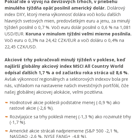
Pokiaľ ide o vývoj na devízových trhoch, v priebehu
minulého týždňa opäť posilnil americký dolár.
Dolárový
index DXY, ktorý meria výkonnosť dolára voči košu ďalších
hlavných svetových mien, predovšetkým euru a jenu, za minulý
týždeň posilnil o 0,7 %. Voči euru dolár posilnil o 0,6 % na 1,081
USD/EUR.
Koruna v minulom týždni veľmi mierne posilnila.
Voči euru o 0,3% na 24,42 CZK/EUR a voči doláru o 0,4% na
22,45 CZK/USD.
Akciové trhy pokračovali minulý týždeň v poklese, keď
najširší globálny akciový index MSCI All Country World
odpísal ďalších 1,7 % a od začiatku roka stráca už 8,6 %.
Avšak výkonnosť regionálnych a sektorových indexov bola pre
nás, vzhľadom na nastavenie našich investičných portfólií, čiže
našej globálnej akciovej alokácie, veľmi pozitívna.
Hodnotové akcie poklesli podstatne menej (-0,9 %) ako
rastové akcie (-2,6 %).
Rozvíjajúce sa trhy poklesli menej (-1,3 %) ako rozvinuté trhy
(-1,7 %).
Americké akcie strácali nadpriemerne (S&P 500 -2,1 %,
NASDAQ -2,6 %, NYSE FANG+ -4,8 %).