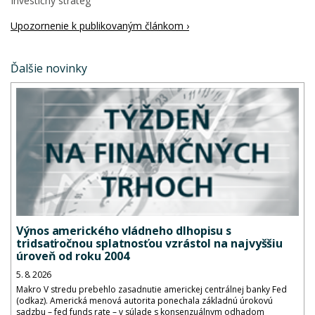
Investičný stratég
Upozornenie k publikovaným článkom ›
Ďalšie novinky
Výnos amerického vládneho dlhopisu s
tridsaťročnou splatnosťou vzrástol na najvyššiu
úroveň od roku 2004
5. 8. 2026
Makro V stredu prebehlo zasadnutie americkej centrálnej banky Fed
(odkaz). Americká menová autorita ponechala základnú úrokovú
sadzbu – fed funds rate – v súlade s konsenzuálnym odhadom