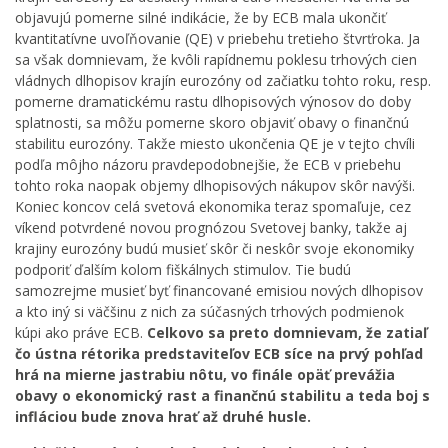
objavujú pomerne silné indikácie, že by ECB mala ukončiť
kvantitatívne uvoľňovanie (QE) v priebehu tretieho štvrťroka. Ja
sa však domnievam, že kvôli rapídnemu poklesu trhových cien
vládnych dlhopisov krajín eurozóny od začiatku tohto roku, resp.
pomerne dramatickému rastu dlhopisových výnosov do doby
splatnosti, sa môžu pomerne skoro objaviť obavy o finančnú
stabilitu eurozóny. Takže miesto ukončenia QE je v tejto chvíli
podľa môjho názoru pravdepodobnejšie, že ECB v priebehu
tohto roka naopak objemy dlhopisových nákupov skôr navýši.
Koniec koncov celá svetová ekonomika teraz spomaľuje, cez
víkend potvrdené novou prognózou Svetovej banky, takže aj
krajiny eurozóny budú musieť skôr či neskôr svoje ekonomiky
podporiť ďalším kolom fiškálnych stimulov. Tie budú
samozrejme musieť byť financované emisiou nových dlhopisov
a kto iný si väčšinu z nich za súčasných trhových podmienok
kúpi ako práve ECB.
Celkovo sa preto domnievam, že zatiaľ
čo ústna rétorika predstaviteľov ECB síce na prvý pohľad
hrá na mierne jastrabiu nôtu, vo finále opäť prevážia
obavy o ekonomický rast a finančnú stabilitu a teda boj s
infláciou bude znova hrať až druhé husle.