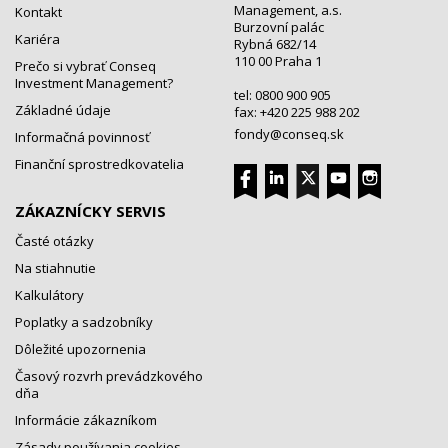
Management, a.s.
Kontakt
Burzovní palác
Kariéra
Rybná 682/14
110 00 Praha 1
Prečo si vybrať Conseq
Investment Management?
tel: 0800 900 905
Základné údaje
fax: +420 225 988 202
fondy@conseq.sk
Informačná povinnosť
Finanční sprostredkovatelia
ZÁKAZNÍCKY SERVIS
Časté otázky
Na stiahnutie
Kalkulátory
Poplatky a sadzobníky
Dôležité upozornenia
Časový rozvrh prevádzkového
dňa
Informácie zákazníkom
Zásady používania cookies