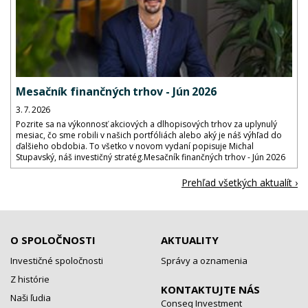
Mesačník finančných trhov - Jún 2026
3. 7. 2026
Pozrite sa na výkonnosť akciových a dlhopisových trhov za uplynulý
mesiac, čo sme robili v našich portfóliách alebo aký je náš výhľad do
ďalšieho obdobia. To všetko v novom vydaní popisuje Michal
Stupavský, náš investičný stratég.Mesačník finančných trhov - Jún 2026
Prehľad všetkých aktualít ›
O SPOLOČNOSTI
AKTUALITY
Investičné spoločnosti
Správy a oznamenia
Z histórie
KONTAKTUJTE NÁS
Naši ľudia
Conseq Investment