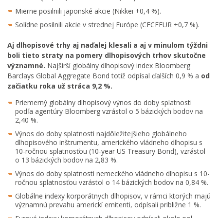
Mierne posilnili japonské akcie (Nikkei +0,4 %).
Solídne posilnili akcie v strednej Európe (CECEEUR +0,7 %).
Aj dlhopisové trhy aj naďalej klesali a aj v minulom týždni
boli tieto straty na pomery dlhopisových trhov skutočne
významné.
Najširší globálny dlhopisový index Bloomberg
Barclays Global Aggregate Bond totiž odpísal ďalších 0,9 % a
od
začiatku roka už stráca 9,2 %.
Priemerný globálny dlhopisový výnos do doby splatnosti
podľa agentúry Bloomberg vzrástol o 5 bázických bodov na
2,40 %.
Výnos do doby splatnosti najdôležitejšieho globálneho
dlhopisového inštrumentu, amerického vládneho dlhopisu s
10-ročnou splatnosťou (10-year US Treasury Bond), vzrástol
o 13 bázických bodov na 2,83 %.
Výnos do doby splatnosti nemeckého vládneho dlhopisu s 10-
ročnou splatnosťou vzrástol o 14 bázických bodov na 0,84 %.
Globálne indexy korporátnych dlhopisov, v rámci ktorých majú
významnú prevahu americkí emitenti, odpísali približne 1 %.