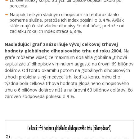
Eurové indexy korporátnych dlhopisov odpísali okolo pol
percenta.
Naopak českým vládnym dlhopisom sa tentoraz darilo
pomerne slušne, pretože ich index posilnil o 0,4 %. Avšak
stále majú české vládne dlhopisy čo doháňať, pretože od
začiatku roka ich index stráca 6,8 %.
Nasledujúci graf znázorňuje vývoj celkovej trhovej
hodnoty globálneho dlhopisového trhu od roku 2004.
Na
grafe môžeme vidieť, že maximum dosiahla globálna „trhová
kapitalizácia“ dlhopisov v minulom auguste na úrovni 69 biliónov
dolárov. Od tohto okamihu potom na globálnych dlhopisových
trhoch prebieha silný medvedí trh, keď ku koncu minulého
týždňa bola celková trhová hodnota globálneho dlhopisového
trhu o 6 biliónov dolárov nižšia na úrovni 63 biliónov dolárov, čo
zároveň zodpovedá poklesu o 9 %.