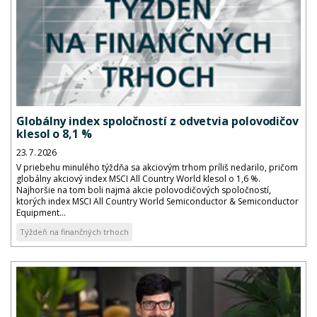
Globálny index spoločností z odvetvia polovodičov
klesol o 8,1 %
23. 7. 2026
V priebehu minulého týždňa sa akciovým trhom príliš nedarilo, pričom
globálny akciový index MSCI All Country World klesol o 1,6 %.
Najhoršie na tom boli najmä akcie polovodičových spoločností,
ktorých index MSCI All Country World Semiconductor & Semiconductor
Equipment...
Týždeň na finančných trhoch